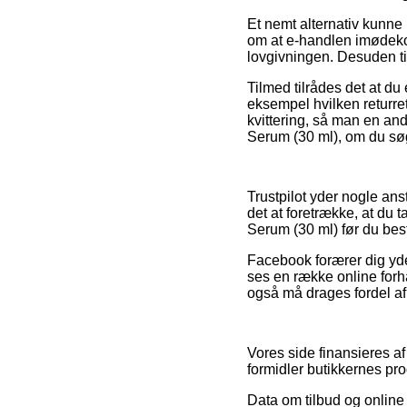
Et nemt alternativ kunne
om at e-handlen imødeko
lovgivningen. Desuden ti
Tilmed tilrådes det at du
eksempel hvilken returret 
kvittering, så man en an
Serum (30 ml), om du søg
Trustpilot yder nogle an
det at foretrække, at du
Serum (30 ml) før du besti
Facebook forærer dig yder
ses en række online forh
også må drages fordel af t
Vores side finansieres a
formidler butikkernes pro
Data om tilbud og online 