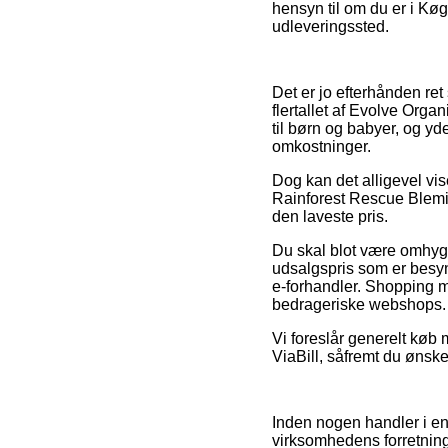
hensyn til om du er i Køge
udleveringssted.
Det er jo efterhånden ret 
flertallet af Evolve Orga
til børn og babyer, og y
omkostninger.
Dog kan det alligevel vis
Rainforest Rescue Blemis
den laveste pris.
Du skal blot være omhygge
udsalgspris som er besynd
e-forhandler. Shopping me
bedrageriske webshops.
Vi foreslår generelt køb 
ViaBill, såfremt du ønske
Inden nogen handler i en
virksomhedens forretning