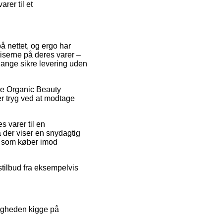
rer til et
på nettet, og ergo har
riserne på deres varer –
gange sikre levering uden
lve Organic Beauty
er tryg ved at modtage
 varer til en
a der viser en snydagtig
ig som køber imod
stilbud fra eksempelvis
ligheden kigge på