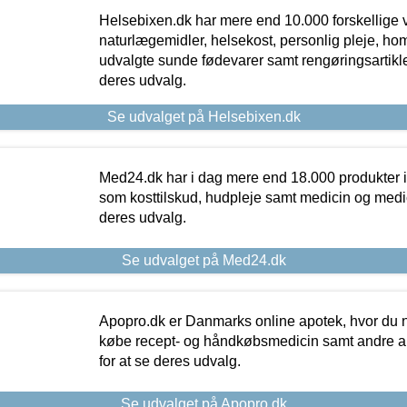
Helsebixen.dk har mere end 10.000 forskellige v
naturlægemidler, helsekost, personlig pleje, ho
udvalgte sunde fødevarer samt rengøringsartikler.
deres udvalg.
Se udvalget på Helsebixen.dk
Med24.dk har i dag mere end 18.000 produkter i
som kosttilskud, hudpleje samt medicin og medica
deres udvalg.
Se udvalget på Med24.dk
Apopro.dk er Danmarks online apotek, hvor du n
købe recept- og håndkøbsmedicin samt andre ap
for at se deres udvalg.
Se udvalget på Apopro.dk