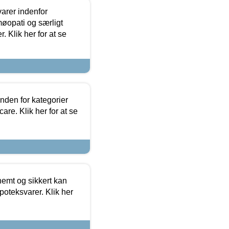
arer indenfor
møopati og særligt
 Klik her for at se
nden for kategorier
re. Klik her for at se
emt og sikkert kan
oteksvarer. Klik her