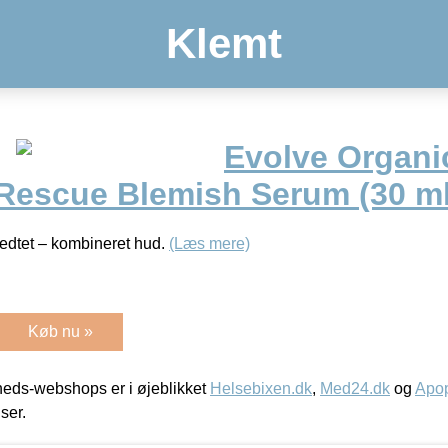
Klemt
Evolve Organi
 Rescue Blemish Serum (30 ml
fedtet – kombineret hud.
(Læs mere)
Køb nu »
eds-webshops er i øjeblikket
Helsebixen.dk
,
Med24.dk
og
Apop
iser.