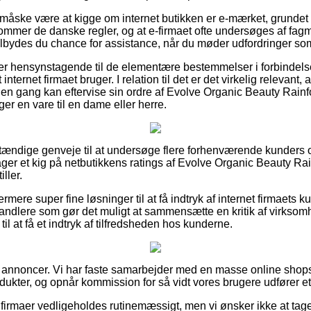
 måske være at kigge om internet butikken er e-mærket, grundet 
mmer de danske regler, og at e-firmaet ofte undersøges af f
lbydes du chance for assistance, når du møder udfordringer som f
 er hensynstagende til de elementære bestemmelser i forbindelse
internet firmaet bruger. I relation til det er det virkelig relevant
den gang kan eftervise sin ordre af Evolve Organic Beauty Rai
er en vare til en dame eller herre.
stændige genveje til at undersøge flere forhenværende kunders op
 tager et kig på netbutikkens ratings af Evolve Organic Beauty R
ller.
mere super fine løsninger til at få indtryk af internet firmaets k
andlere som gør det muligt at sammensætte en kritik af virkso
il at få et indtryk af tilfredsheden hos kunderne.
f annoncer. Vi har faste samarbejder med en masse online shop
dukter, og opnår kommission for så vidt vores brugere udfører e
firmaer vedligeholdes rutinemæssigt, men vi ønsker ikke at tage