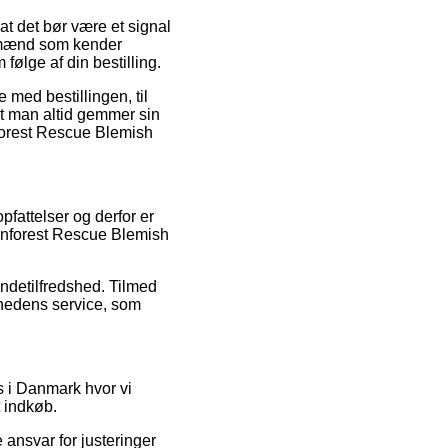
at det bør være et signal
agmænd som kender
ølge af din bestilling.
 med bestillingen, til
, at man altid gemmer sin
nforest Rescue Blemish
fattelser og derfor er
ainforest Rescue Blemish
undetilfredshed. Tilmed
mhedens service, som
s i Danmark hvor vi
t indkøb.
 ansvar for justeringer