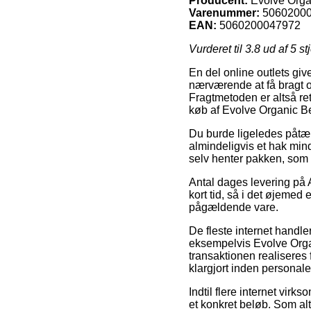
Producent:
Evolve Orga
Varenummer:
5060200
EAN:
5060200047972
Vurderet til
3.8
ud af 5 st
En del online outlets giv
nærværende at få bragt o
Fragtmetoden er altså re
køb af Evolve Organic B
Du burde ligeledes påtænk
almindeligvis et hak mind
selv henter pakken, som d
Antal dages levering på A
kort tid, så i det øjemed
pågældende vare.
De fleste internet handl
eksempelvis Evolve Orga
transaktionen realiseres 
klargjort inden personalet 
Indtil flere internet vir
et konkret beløb. Som al