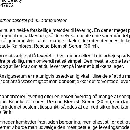
nic Beauty
047972
jerner baseret på
45
anmeldelser
er nu en række forskellige metoder til levering. En der er meget 
rdren til en pakkeshop, så du selv kan hente dine varer når det 
t så gnidningsløs, samt i mange tilfælde desuden den mest let
eauty Rainforest Rescue Blemish Serum (30 ml).
e at vælge at få leveret til hvor du bor eller til din arbejdsplad
re prisbillig, men omvendt ret så simpel. Den mest letkøbte løsn
og stiller krav om at du lever tæt på internet butikkens lager.
nsigtsserum er naturligvis usædvanlig vital i tilfælde af at du m
 er det altså væsentligt at man dobbelttjekker det forventede leve
er annoncerer levering efter en enkelt hverdag på mange af sho
nic Beauty Rainforest Rescue Blemish Serum (30 ml), som tage
forinden et bestemt tidspunkt, således at de med sikkerhed kan 
får fri.
ksomheder frembyder fragt uden beregning, men oftest stiller det k
ternativ burde man udvælge den mest betalelige leveringsmodel,