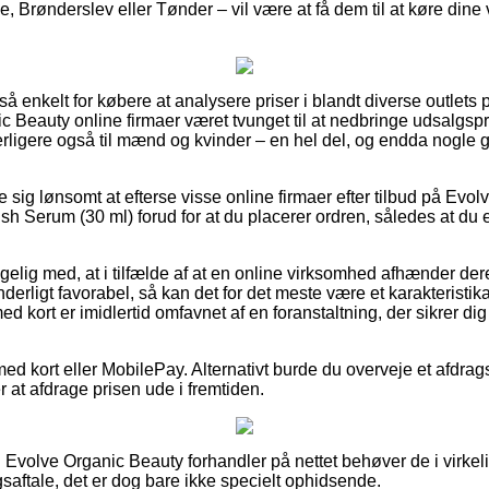
, Brønderslev eller Tønder – vil være at få dem til at køre dine va
så enkelt for købere at analysere priser i blandt diverse outlets 
nic Beauty online firmaer været tvunget til at nedbringe udsalgsp
derligere også til mænd og kvinder – en hel del, og endda nogle 
e sig lønsomt at efterse visse online firmaer efter tilbud på Evo
h Serum (30 ml) forud for at du placerer ordren, således at du 
lig med, at i tilfælde af at en online virksomhed afhænder deres
erligt favorabel, så kan det for det meste være et karakteristik
d kort er imidlertid omfavnet af en foranstaltning, der sikrer d
med kort eller MobilePay. Alternativt burde du overveje et afdrag
r at afdrage prisen ude i fremtiden.
 Evolve Organic Beauty forhandler på nettet behøver de i virke
saftale, det er dog bare ikke specielt ophidsende.