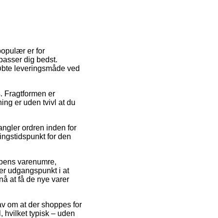
populær er for
passer dig bedst.
købte leveringsmåde ved
s. Fragtformen er
ing er uden tvivl at du
angler ordren inden for
ringstidspunkt for den
ppens varenumre,
r udgangspunkt i at
nå at få de nye varer
rav om at der shoppes for
 hvilket typisk – uden