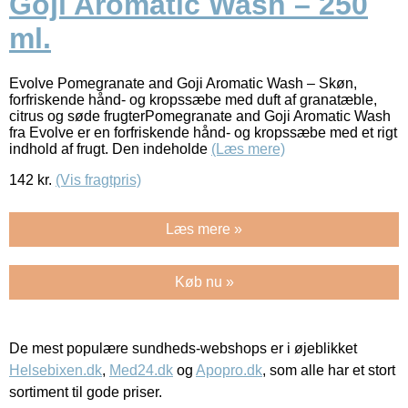
Goji Aromatic Wash – 250
ml.
Evolve Pomegranate and Goji Aromatic Wash – Skøn,
forfriskende hånd- og kropssæbe med duft af granatæble,
citrus og søde frugterPomegranate and Goji Aromatic Wash
fra Evolve er en forfriskende hånd- og kropssæbe med et rigt
indhold af frugt. Den indeholde
(Læs mere)
142
kr.
(Vis fragtpris)
Læs mere »
Køb nu »
De mest populære sundheds-webshops er i øjeblikket
Helsebixen.dk
,
Med24.dk
og
Apopro.dk
, som alle har et stort
sortiment til gode priser.