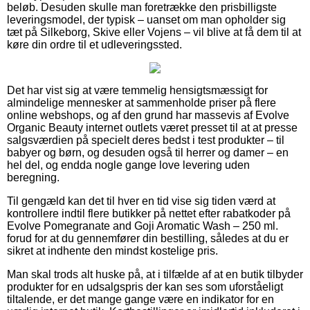
beløb. Desuden skulle man foretrække den prisbilligste
leveringsmodel, der typisk – uanset om man opholder sig
tæt på Silkeborg, Skive eller Vojens – vil blive at få dem til at
køre din ordre til et udleveringssted.
Det har vist sig at være temmelig hensigtsmæssigt for
almindelige mennesker at sammenholde priser på flere
online webshops, og af den grund har massevis af Evolve
Organic Beauty internet outlets været presset til at at presse
salgsværdien på specielt deres bedst i test produkter – til
babyer og børn, og desuden også til herrer og damer – en
hel del, og endda nogle gange love levering uden
beregning.
Til gengæld kan det til hver en tid vise sig tiden værd at
kontrollere indtil flere butikker på nettet efter rabatkoder på
Evolve Pomegranate and Goji Aromatic Wash – 250 ml.
forud for at du gennemfører din bestilling, således at du er
sikret at indhente den mindst kostelige pris.
Man skal trods alt huske på, at i tilfælde af at en butik tilbyder
produkter for en udsalgspris der kan ses som uforståeligt
tiltalende, er det mange gange være en indikator for en