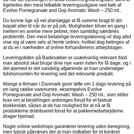
ligeledes den mest letkøbte leveringsudgave ved køb af
Evolve Pomegranate and Goji Aromatic Wash – 250 ml..
Du kunne lige så vel planlægge at få varerne bragt til din
bopæl eller til når du er på job. Muligheden bliver en gang i
mellem en anelse mere pebret, men samtidig særdeles
problemfri. Den mest betalelige leveringsløsning vil dog altid
vise sig at være selv at hente ordren, hvilket dog betinges af
at du er i nærheden af online forhandlerens arbejdslager.
Leveringstiden på Badesæber er usædvanlig relevant ifald
man absolut skal bruge dine nye varer inden for få dage, og i
det øjemed er det sandelig afgørende at man undersøger
tidshorisonten for levering ved det relevante produkt.
Mange e-firmaer i Danmark giver løfte om 1 dags levering på
en lang række varenumre, eksempelvis Evolve
Pomegranate and Goji Aromatic Wash – 250 ml., som stiller
krav om at bestillingen anbringes forud for et fastsat
klokkeslæt, sådan at de har mulighed for at nå at få
produkterne distribueret forud for at pakkemedarbejderne
drager hjemad.
Nogle online webshops garanterer levering uden beregning,
men typisk påkræves det at man indkøber for et konkret