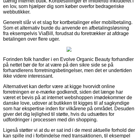
uærlig internet butik. Kortbestillinger er imidlertid inkluderet i
en lov, som hjælper dig som køber overfor bedrageriske
webbutikker.
Generelt slår vi et slag for kortbetalinger eller mobilbetaling.
Som et alternativ burde du anvende en afbetalingsløsning
fra eksempelvis ViaBill, forudsat du foretrækker at afdrage
betalingen over flere uger.
Forinden folk handler i en Evolve Organic Beauty forhandler
på nettet bør de for at være på den sikre side se på
forhandlerens forretningsbetingelser, men det er undertiden
ikke videre interessant.
Alternativet kan derfor være at kigge hvorvidt online
forretningen er e-mærke godkendt, siden det længe har
været et bevis på at internet webshoppen imødekommer de
danske love, udover at butikken tit kigges til af sagkyndige
som har ekspertise inden for vilkårene på området. Desuden
giver det dig lejlighed til støtte, hvis du udsættes for
udfordringer i processen med din shopping.
Ligeså støtter vi at du er sat ind i de mest aktuelle forhold der
kan spille ind i forbindelse med transaktionen, til eksempel