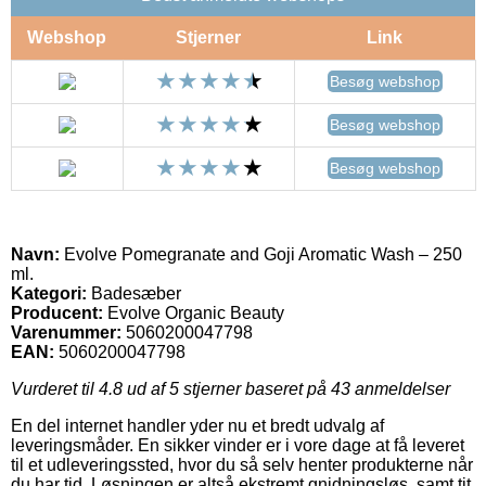
Webshop
Stjerner
Link
Besøg webshop
Besøg webshop
Besøg webshop
Navn:
Evolve Pomegranate and Goji Aromatic Wash – 250
ml.
Kategori:
Badesæber
Producent:
Evolve Organic Beauty
Varenummer:
5060200047798
EAN:
5060200047798
Vurderet til
4.8
ud af 5 stjerner baseret på
43
anmeldelser
En del internet handler yder nu et bredt udvalg af
leveringsmåder. En sikker vinder er i vore dage at få leveret
til et udleveringssted, hvor du så selv henter produkterne når
du har tid. Løsningen er altså ekstremt gnidningsløs, samt tit