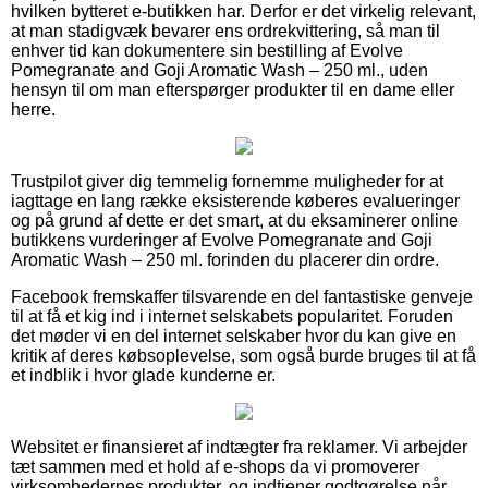
hvilken bytteret e-butikken har. Derfor er det virkelig relevant,
at man stadigvæk bevarer ens ordrekvittering, så man til
enhver tid kan dokumentere sin bestilling af Evolve
Pomegranate and Goji Aromatic Wash – 250 ml., uden
hensyn til om man efterspørger produkter til en dame eller
herre.
Trustpilot giver dig temmelig fornemme muligheder for at
iagttage en lang række eksisterende køberes evalueringer
og på grund af dette er det smart, at du eksaminerer online
butikkens vurderinger af Evolve Pomegranate and Goji
Aromatic Wash – 250 ml. forinden du placerer din ordre.
Facebook fremskaffer tilsvarende en del fantastiske genveje
til at få et kig ind i internet selskabets popularitet. Foruden
det møder vi en del internet selskaber hvor du kan give en
kritik af deres købsoplevelse, som også burde bruges til at få
et indblik i hvor glade kunderne er.
Websitet er finansieret af indtægter fra reklamer. Vi arbejder
tæt sammen med et hold af e-shops da vi promoverer
virksomhedernes produkter, og indtjener godtgørelse når