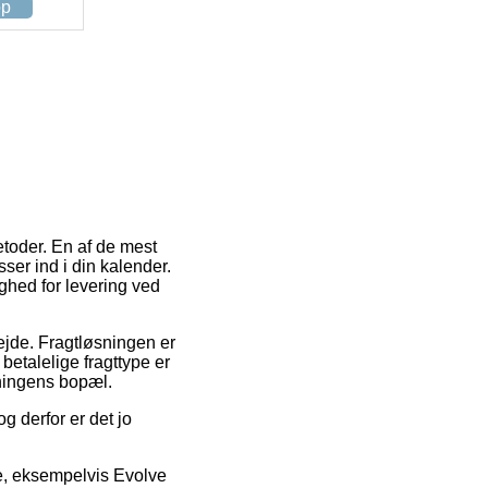
op
toder. En af de mest
er ind i din kalender.
ghed for levering ved
bejde. Fragtløsningen er
etalelige fragttype er
tningens bopæl.
g derfor er det jo
re, eksempelvis Evolve