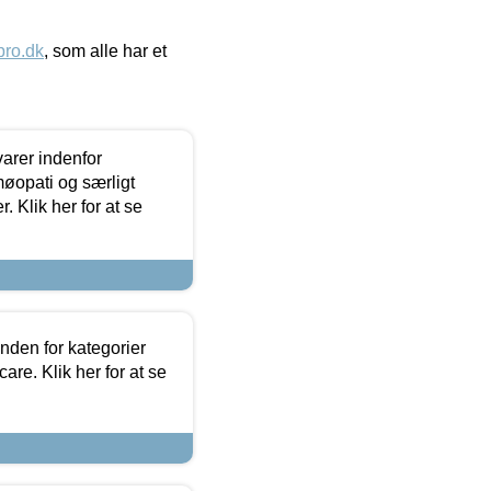
ro.dk
, som alle har et
arer indenfor
møopati og særligt
 Klik her for at se
nden for kategorier
re. Klik her for at se