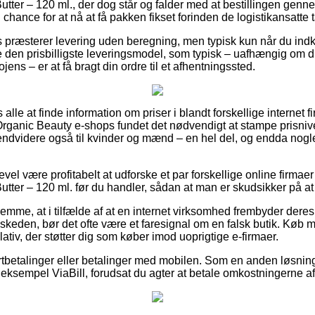
ter – 120 ml., der dog står og falder med at bestillingen gennem
n chance for at nå at få pakken fikset forinden de logistikansatte 
præsterer levering uden beregning, men typisk kun når du indkø
be den prisbilligste leveringsmodel, som typisk – uafhængig om 
ens – er at få bragt din ordre til et afhentningssted.
s alle at finde information om priser i blandt forskellige internet
rganic Beauty e-shops fundet det nødvendigt at stampe prisniv
g endvidere også til kvinder og mænd – en hel del, og endda nogl
evel være profitabelt at udforske et par forskellige online firmae
tter – 120 ml. før du handler, sådan at man er skudsikker på at 
emme, at i tilfælde af at en internet virksomhed frembyder deres 
skeden, bør det ofte være et faresignal om en falsk butik. Køb m
ativ, der støtter dig som køber imod uoprigtige e-firmaer.
kortbetalinger eller betalinger med mobilen. Som en anden løsni
r eksempel ViaBill, forudsat du agter at betale omkostningerne a