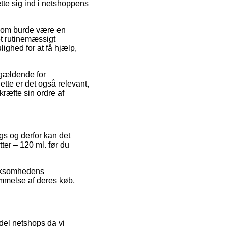
te sig ind i netshoppens
 som burde være en
aet rutinemæssigt
ighed for at få hjælp,
 gældende for
tte er det også relevant,
ræfte sin ordre af
ngs og derfor kan det
ter – 120 ml. før du
virksomhedens
ømmelse af deres køb,
del netshops da vi