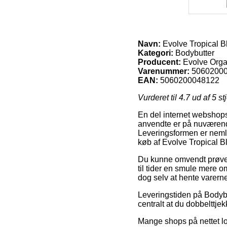
Navn:
Evolve Tropical B
Kategori:
Bodybutter
Producent:
Evolve Orga
Varenummer:
5060200
EAN:
5060200048122
Vurderet til
4.7
ud af 5 st
En del internet webshops
anvendte er på nuværende
Leveringsformen er nemli
køb af Evolve Tropical B
Du kunne omvendt prøve at
til tider en smule mere 
dog selv at hente varerne
Leveringstiden på Bodybut
centralt at du dobbelttje
Mange shops på nettet lo