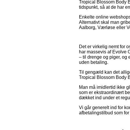
Tropical Blossom Body But
tidspunkt, så at de har e
Enkelte online webshops 
Alternativt skal man gri
Aalborg, Værløse eller Voj
Det er virkelig nemt for o
har massevis af Evolve O
– til drenge og piger, o
uden betaling.
Til gengæld kan det allig
Tropical Blossom Body Bu
Man må imidlertid ikke gl
som er ekstraordinært be
dækket ind under et regul
Vi går generelt ind for 
afbetalingstilbud som fo