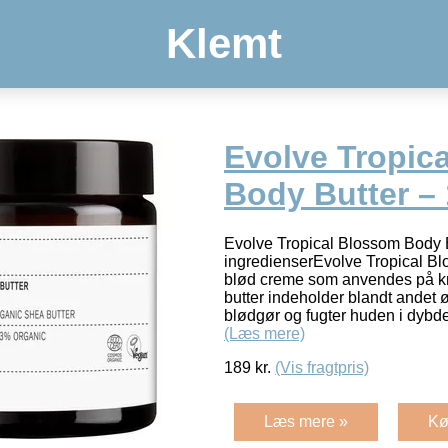
Klemt
Evolve Tropic
Body Butter – 
Evolve Tropical Blossom Body
ingredienserEvolve Tropical Bl
blød creme som anvendes på k
butter indeholder blandt andet
blødgør og fugter huden i dybd
(Læs mere)
189
kr.
(Vis fragtpris)
Læs mere »
Kø