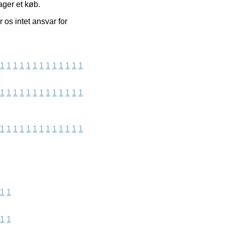
ager et køb.
 os intet ansvar for
1
1
1
1
1
1
1
1
1
1
1
1
1
1
1
1
1
1
1
1
1
1
1
1
1
1
1
1
1
1
1
1
1
1
1
1
1
1
1
1
1
1
1