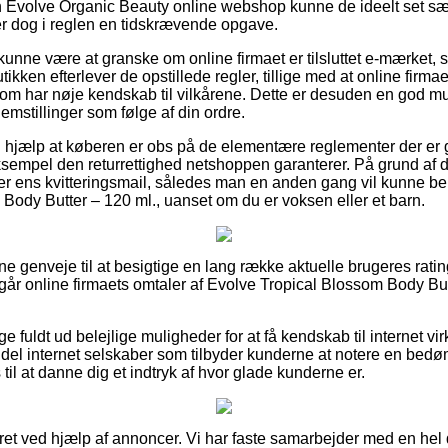
 Evolve Organic Beauty online webshop kunne de ideelt set sæt
er dog i reglen en tidskrævende opgave.
nne være at granske om online firmaet er tilsluttet e-mærket,
tikken efterlever de opstillede regler, tillige med at online firm
som har nøje kendskab til vilkårene. Dette er desuden en god mul
lemstillinger som følge af din ordre.
l hjælp at køberen er obs på de elementære reglementer der er
ksempel den returrettighed netshoppen garanterer. På grund af de
 ens kvitteringsmail, således man en anden gang vil kunne bek
Body Butter – 120 ml., uanset om du er voksen eller et barn.
fine genveje til at besigtige en lang række aktuelle brugeres rati
ergår online firmaets omtaler af Evolve Tropical Blossom Body But
lige fuldt ud belejlige muligheder for at få kendskab til internet 
 del internet selskaber som tilbyder kunderne at notere en bed
til at danne dig et indtryk af hvor glade kunderne er.
eret ved hjælp af annoncer. Vi har faste samarbejder med en hel 