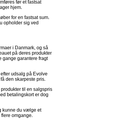
føres før et fastsat
tager hjem.
ber for en fastsat sum.
du opholder sig ved
 firmaer i Danmark, og så
eauet på deres produkter
e gange garantere fragt
r efter udsalg på Evolve
få den skarpeste pris.
produkter til en salgspris
ed betalingskort er dog
ng kunne du vælge et
f flere omgange.