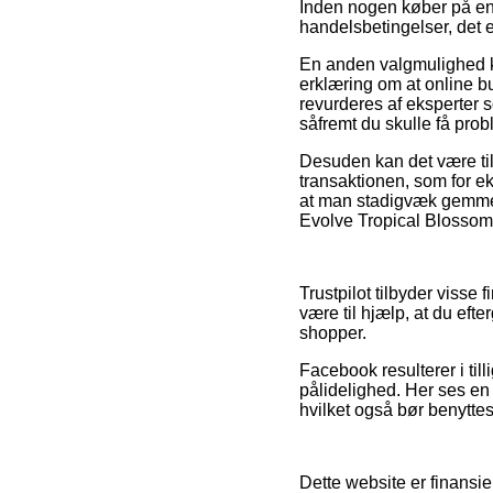
Inden nogen køber på en
handelsbetingelser, det 
En anden valgmulighed ku
erklæring om at online bu
revurderes af eksperter 
såfremt du skulle få prob
Desuden kan det være ti
transaktionen, som for e
at man stadigvæk gemmer
Evolve Tropical Blossom 
Trustpilot tilbyder visse 
være til hjælp, at du eft
shopper.
Facebook resulterer i til
pålidelighed. Her ses en
hvilket også bør benyttes 
Dette website er finansi