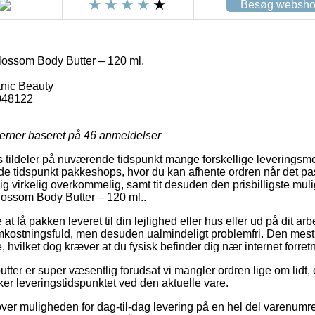
Besøg websh
lossom Body Butter – 120 ml.
nic Beauty
048122
jerner baseret på
46
anmeldelser
 tildeler på nuværende tidspunkt mange forskellige leveringsme
 tidspunkt pakkeshops, hvor du kan afhente ordren når det pass
g virkelig overkommelig, samt tit desuden den prisbilligste muli
lossom Body Butter – 120 ml..
 få pakken leveret til din lejlighed eller hus eller ud på dit ar
omkostningsfuld, men desuden ualmindeligt problemfri. Den mest b
, hvilket dog kræver at du fysisk befinder dig nær internet forre
ter er super væsentlig forudsat vi mangler ordren lige om lidt, o
kker leveringstidspunktet ved den aktuelle vare.
ver muligheden for dag-til-dag levering på en hel del varenum