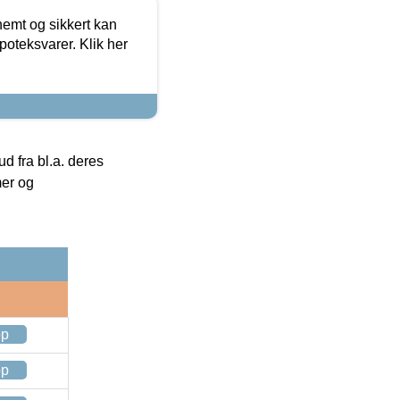
emt og sikkert kan
oteksvarer. Klik her
 fra bl.a. deres
mer og
op
op