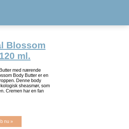
al Blossom
120 ml.
 Butter med nærende
ossom Body Butter er en
roppen. Denne body
 økologisk sheasmør, som
en. Cremen har en fan
b nu »