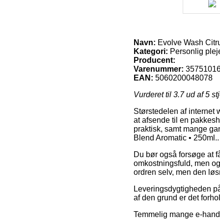
Navn:
Evolve Wash Citru
Kategori:
Personlig plej
Producent:
Varenummer:
3575101
EAN:
5060200048078
Vurderet til
3.7
ud af 5 st
Størstedelen af internet
at afsende til en pakkesh
praktisk, samt mange ga
Blend Aromatic • 250ml..
Du bør også forsøge at få 
omkostningsfuld, men ogs
ordren selv, men den løsn
Leveringsdygtigheden på P
af den grund er det forhol
Temmelig mange e-handle