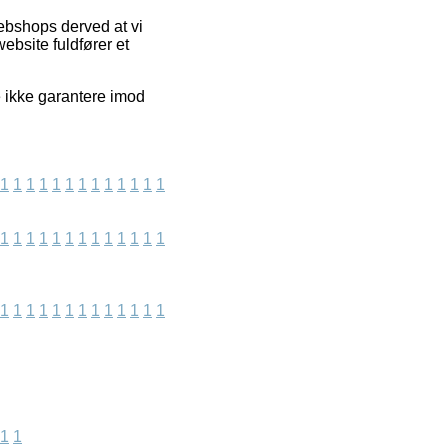
webshops derved at vi
ebsite fuldfører et
e ikke garantere imod
1
1
1
1
1
1
1
1
1
1
1
1
1
1
1
1
1
1
1
1
1
1
1
1
1
1
1
1
1
1
1
1
1
1
1
1
1
1
1
1
1