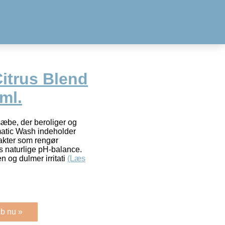
itrus Blend
ml.
sæbe, der beroliger og
matic Wash indeholder
rakter som rengør
 naturlige pH-balance.
 og dulmer irritati
(Læs
b nu »