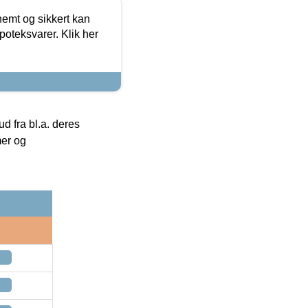
emt og sikkert kan
oteksvarer. Klik her
 fra bl.a. deres
mer og