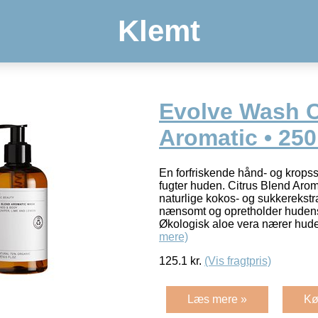
Klemt
Evolve Wash C
Aromatic • 250
En forfriskende hånd- og krops
fugter huden. Citrus Blend Aro
naturlige kokos- og sukkerekst
nænsomt og opretholder hudens
Økologisk aloe vera nærer huden
mere)
125.1
kr.
(Vis fragtpris)
Læs mere »
Kø