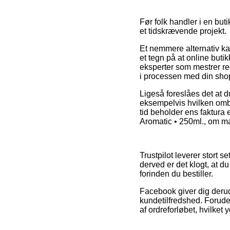
Før folk handler i en bu
et tidskrævende projekt.
Et nemmere alternativ ka
et tegn på at online buti
eksperter som mestrer re
i processen med din sho
Ligeså foreslåes det at
eksempelvis hvilken omby
tid beholder ens faktura
Aromatic • 250ml., om ma
Trustpilot leverer stort 
derved er det klogt, at 
forinden du bestiller.
Facebook giver dig derud
kundetilfredshed. Forude
af ordreforløbet, hvilket 