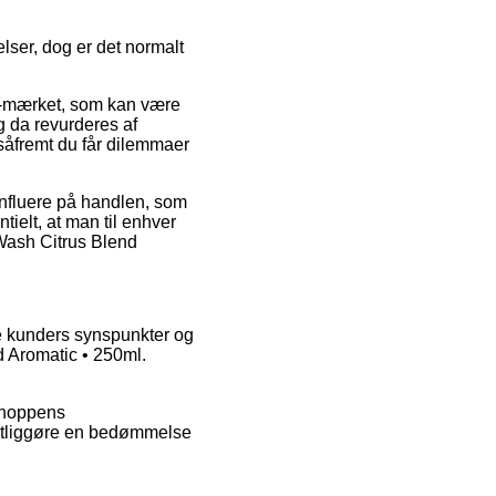
lser, dog er det normalt
 e-mærket, som kan være
og da revurderes af
såfremt du får dilemmaer
nfluere på handlen, som
ielt, at man til enhver
 Wash Citrus Blend
de kunders synspunkter og
d Aromatic • 250ml.
bshoppens
fentliggøre en bedømmelse