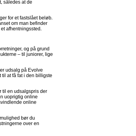
t, således at de
er for et fastslået beløb.
 uanset om man befinder
l et afhentningssted.
orretninger, og på grund
terne – til juniorer, lige
efter udsalg på Evolve
 at få fat i den billigste
til en udsalgspris der
 uoprigtig online
 svindlende online
v mulighed bør du
ostningerne over en