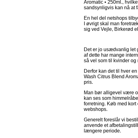
Aromatic • 250ml., hvilket
sandsynligvis kan nå at 
En hel del netshops tilbyd
I øvrigt skal man foretræ
sig ved Vejle, Birkerød el
Det er jo usædvanlig let 
af dette har mange intern
så vel som til kvinder o
Derfor kan det til hver en
Wash Citrus Blend Aromatic
pris.
Man bør alligevel være o
kan ses som himmelråben
forretning. Køb med kort 
webshops.
Generelt foreslår vi best
anvende et afbetalingsti
længere periode.