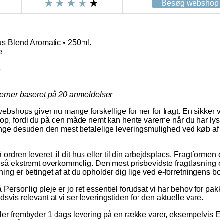
Besøg webshop
s Blend Aromatic • 250ml.
e
6
jerner baseret på
20
anmeldelser
 webshops giver nu mange forskellige former for fragt. En sikker
op, fordi du på den måde nemt kan hente varerne når du har lyst
nge desuden den mest betalelige leveringsmulighed ved køb af
ordren leveret til dit hus eller til din arbejdsplads. Fragtformen
å ekstremt overkommelig. Den mest prisbevidste fragtløsning er
ing er betinget af at du opholder dig lige ved e-forretningens b
ersonlig pleje er jo ret essentiel forudsat vi har behov for pak
dsvis relevant at vi ser leveringstiden for den aktuelle vare.
r frembyder 1 dags levering på en række varer, eksempelvis 