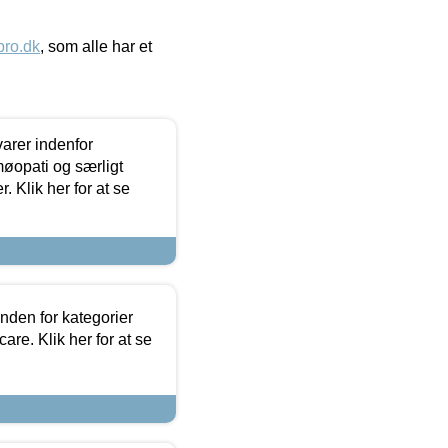
ro.dk
, som alle har et
arer indenfor
møopati og særligt
 Klik her for at se
nden for kategorier
re. Klik her for at se