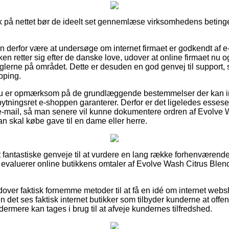
tik på nettet bør de ideelt set gennemlæse virksomhedens betinge
n derfor være at undersøge om internet firmaet er godkendt af
kken retter sig efter de danske love, udover at online firmaet nu 
glerne på området. Dette er desuden en god genvej til support, 
pping.
 du er opmærksom på de grundlæggende bestemmelser der kan i
tningsret e-shoppen garanterer. Derfor er det ligeledes essesent
 e-mail, så man senere vil kunne dokumentere ordren af Evolve
n skal købe gave til en dame eller herre.
set fantastiske genveje til at vurdere en lang række forhenværen
du evaluerer online butikkens omtaler af Evolve Wash Citrus Blen
over faktisk fornemme metoder til at få en idé om internet we
n det ses faktisk internet butikker som tilbyder kunderne at of
ydermere kan tages i brug til at afveje kundernes tilfredshed.