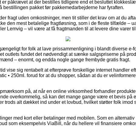
 er påkrævet at der bestilles tidligere end et besluttet klokkeslæ
få bestillingen pakket før pakkemedarbejderne har fyraften.
er fragt uden omkostninger, men tit stiller det krav om at du aftag
kke den mest betalelige fragtløsning, som i de fleste tilfælde –
ler Lemvig – vil være at få fragtmanden til at levere dine varer ti
gængeligt for folk at lave prissammenligning i blandt diverse e-f
et outlets fundet det nødvendigt at sænke salgspriserne på produk
g mænd – enormt, og endda nogle gange frembyde gratis fragt.
 tid vise sig rentabelt at efterprøve forskellige internet handler 
 • 250ml. forud for at du shopper, sådan at du er velinformeret til
pmærksom på, at når en online virksomhed forhandler produkter 
de overkommelig, så kan det mange gange være et bevis på en
er trods alt dækket ind under et lovbud, hvilket støtter folk imod
illinger med kort eller betalinger med mobilen. Som en alternati
lbud som eksempelvis ViaBill, når du hellere vil finansiere omk