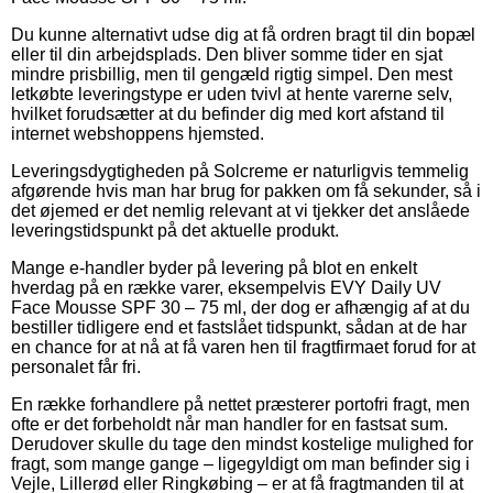
Du kunne alternativt udse dig at få ordren bragt til din bopæl
eller til din arbejdsplads. Den bliver somme tider en sjat
mindre prisbillig, men til gengæld rigtig simpel. Den mest
letkøbte leveringstype er uden tvivl at hente varerne selv,
hvilket forudsætter at du befinder dig med kort afstand til
internet webshoppens hjemsted.
Leveringsdygtigheden på Solcreme er naturligvis temmelig
afgørende hvis man har brug for pakken om få sekunder, så i
det øjemed er det nemlig relevant at vi tjekker det anslåede
leveringstidspunkt på det aktuelle produkt.
Mange e-handler byder på levering på blot en enkelt
hverdag på en række varer, eksempelvis EVY Daily UV
Face Mousse SPF 30 – 75 ml, der dog er afhængig af at du
bestiller tidligere end et fastslået tidspunkt, sådan at de har
en chance for at nå at få varen hen til fragtfirmaet forud for at
personalet får fri.
En række forhandlere på nettet præsterer portofri fragt, men
ofte er det forbeholdt når man handler for en fastsat sum.
Derudover skulle du tage den mindst kostelige mulighed for
fragt, som mange gange – ligegyldigt om man befinder sig i
Vejle, Lillerød eller Ringkøbing – er at få fragtmanden til at