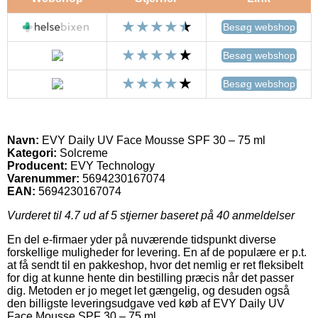
Besøg webshop
Besøg webshop
Besøg webshop
Navn:
EVY Daily UV Face Mousse SPF 30 – 75 ml
Kategori:
Solcreme
Producent:
EVY Technology
Varenummer:
5694230167074
EAN:
5694230167074
Vurderet til
4.7
ud af 5 stjerner baseret på
40
anmeldelser
En del e-firmaer yder på nuværende tidspunkt diverse
forskellige muligheder for levering. En af de populære er p.t.
at få sendt til en pakkeshop, hvor det nemlig er ret fleksibelt
for dig at kunne hente din bestilling præcis når det passer
dig. Metoden er jo meget let gængelig, og desuden også
den billigste leveringsudgave ved køb af EVY Daily UV
Face Mousse SPF 30 – 75 ml.