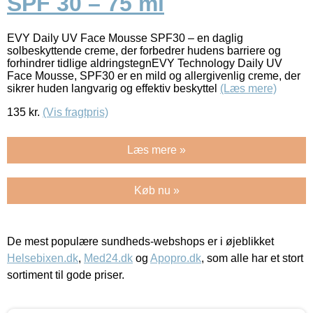
SPF 30 – 75 ml
EVY Daily UV Face Mousse SPF30 – en daglig
solbeskyttende creme, der forbedrer hudens barriere og
forhindrer tidlige aldringstegnEVY Technology Daily UV
Face Mousse, SPF30 er en mild og allergivenlig creme, der
sikrer huden langvarig og effektiv beskyttel
(Læs mere)
135
kr.
(Vis fragtpris)
Læs mere »
Køb nu »
De mest populære sundheds-webshops er i øjeblikket
Helsebixen.dk
,
Med24.dk
og
Apopro.dk
, som alle har et stort
sortiment til gode priser.