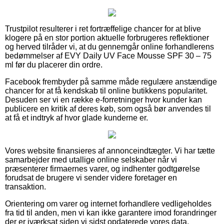
Trustpilot resulterer i ret fortræffelige chancer for at blive
klogere på en stor portion aktuelle forbrugeres reflektioner
og herved tilråder vi, at du gennemgår online forhandlerens
bedømmelser af EVY Daily UV Face Mousse SPF 30 – 75
ml før du placerer din ordre.
Facebook frembyder på samme måde regulære anstændige
chancer for at få kendskab til online butikkens popularitet.
Desuden ser vi en række e-forretninger hvor kunder kan
publicere en kritik af deres køb, som også bør anvendes til
at få et indtryk af hvor glade kunderne er.
Vores website finansieres af annonceindtægter. Vi har tætte
samarbejder med utallige online selskaber når vi
præsenterer firmaernes varer, og indhenter godtgørelse
forudsat de brugere vi sender videre foretager en
transaktion.
Orientering om varer og internet forhandlere vedligeholdes
fra tid til anden, men vi kan ikke garantere imod forandringer
der er iværksat siden vi sidst opdaterede vores data.