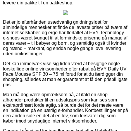
levere din pakke til en pakkeshop.
Det er jo efterhånden usædvanlig gnidningsløst for
almindelige mennesker at finde de laveste priser på tværs af
internet selskaber, og ergo har flertallet af EVY Technology
e-shops været tvunget til at formindske priserne på mange af
deres varer – til babyer og børn, og samtidig også til kvinder
og mænd – markant, og endda nogle gange love levering
uden omkostninger.
Det kan immervæk vise sig tiden værd at besigtige nogle
forskellige online virksomheder efter rabat på EVY Daily UV
Face Mousse SPF 30 – 75 ml forud for at du færdiggør din
shopping, således at man er garanteret at få den prisbilligste
pris.
Man må dog være opmærksom på, at ifald en shop
afhænder produkter til en udsalgspris som kan ses som
ekstraordinært fordelagtig, så burde det for det meste være
en indikation på en uærlig e-forhandler. Kortbestillinger er på
den anden side en del af en lov, som forsvarer dig som
køber imod snydagtige internet virksomheder.
Generelt går vi ind for handler med kort eller MobilePay.