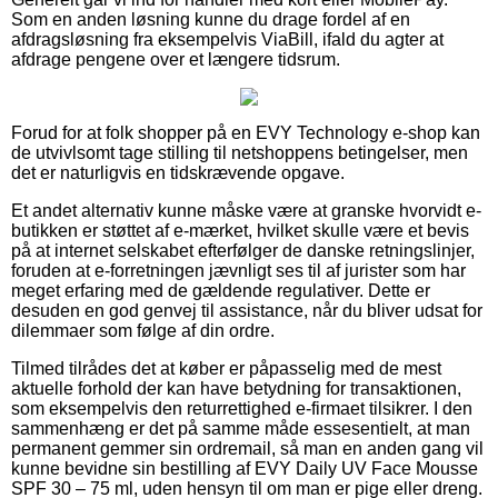
Som en anden løsning kunne du drage fordel af en
afdragsløsning fra eksempelvis ViaBill, ifald du agter at
afdrage pengene over et længere tidsrum.
Forud for at folk shopper på en EVY Technology e-shop kan
de utvivlsomt tage stilling til netshoppens betingelser, men
det er naturligvis en tidskrævende opgave.
Et andet alternativ kunne måske være at granske hvorvidt e-
butikken er støttet af e-mærket, hvilket skulle være et bevis
på at internet selskabet efterfølger de danske retningslinjer,
foruden at e-forretningen jævnligt ses til af jurister som har
meget erfaring med de gældende regulativer. Dette er
desuden en god genvej til assistance, når du bliver udsat for
dilemmaer som følge af din ordre.
Tilmed tilrådes det at køber er påpasselig med de mest
aktuelle forhold der kan have betydning for transaktionen,
som eksempelvis den returrettighed e-firmaet tilsikrer. I den
sammenhæng er det på samme måde essesentielt, at man
permanent gemmer sin ordremail, så man en anden gang vil
kunne bevidne sin bestilling af EVY Daily UV Face Mousse
SPF 30 – 75 ml, uden hensyn til om man er pige eller dreng.