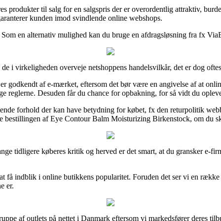
s produkter til salg for en salgspris der er overordentlig attraktiv, bur
 garanterer kunden imod svindlende online webshops.
. Som en alternativ mulighed kan du bruge en afdragsløsning fra fx ViaBi
de i virkeligheden overveje netshoppens handelsvilkår, det er dog oftest
r godkendt af e-mærket, eftersom det bør være en angivelse af at online 
e reglerne. Desuden får du chance for opbakning, for så vidt du oplev
nde forhold der kan have betydning for købet, fx den returpolitik webb
se bestillingen af Eye Contour Balm Moisturizing Birkenstock, om du sk
nge tidligere køberes kritik og herved er det smart, at du gransker e-f
t få indblik i online butikkens popularitet. Foruden det ser vi en rækk
e er.
ruppe af outlets på nettet i Danmark eftersom vi markedsfører deres tilb