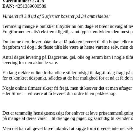
Varenummer:
27426
EAN:
4251389600589
Vurderet til
3.8
ud af 5 stjerner baseret på
34
anmeldelser
Temmelig mange e-butikker tilbyder nu om dage et bredt udvalg af lever
Fragtformen er altså ekstremt ligetil, samt typisk endvidere den mes
Du kunne derudover påtænke at få pakken leveret til din bopæl eller 
fragtform vil dog i de fleste tilfælde være at hente varerne selv, men
Antal dages levering på Dagcreme, gel, olie og serum kan i nogle tilf
levering for den aktuelle vare.
En lang række online forhandlere stiller udsigt til dag-til-dag fragt 
før et konkret tidspunkt, således at de har mulighed for at nå at få de 
Nogle online firmaer sikrer fri fragt, men tit kræver det at man aftage
eller Struer – vil være at få leveret din ordre til en pakkeshop.
Det er temmelig hensigtsmæssigt for enhver at lave prissammenligning på
på mange af deres varer – til drenge og piger, og samtidig til kvinde
Men det kan alligevel blive lukrativt at kigge forbi diverse internet 