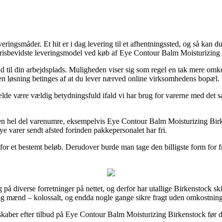
ingsmåder. Et hit er i dag levering til et afhentningssted, og så kan d
t prisbevidste leveringsmodel ved køb af Eye Contour Balm Moisturizing
ud til din arbejdsplads. Muligheden viser sig som regel en tak mere om
 den løsning betinges af at du lever nærved online virksomhedens bopæl.
ælde være vældig betydningsfuld ifald vi har brug for varerne med det s
på en hel del varenumre, eksempelvis Eye Contour Balm Moisturizing Birke
nye varer sendt afsted forinden pakkepersonalet har fri.
r for et bestemt beløb. Derudover burde man tage den billigste form for 
 diverse forretninger på nettet, og derfor har utallige Birkenstock skin
r og mænd – kolossalt, og endda nogle gange sikre fragt uden omkostning
selskaber efter tilbud på Eye Contour Balm Moisturizing Birkenstock før 