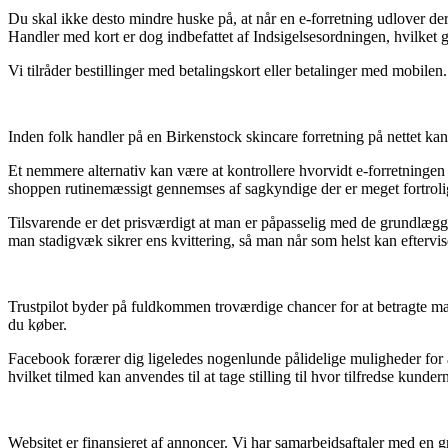
Du skal ikke desto mindre huske på, at når en e-forretning udlover dere
Handler med kort er dog indbefattet af Indsigelsesordningen, hvilket
Vi tilråder bestillinger med betalingskort eller betalinger med mobilen
Inden folk handler på en Birkenstock skincare forretning på nettet kan 
Et nemmere alternativ kan være at kontrollere hvorvidt e-forretningen e
shoppen rutinemæssigt gennemses af sagkyndige der er meget fortrolig
Tilsvarende er det prisværdigt at man er påpasselig med de grundlægge
man stadigvæk sikrer ens kvittering, så man når som helst kan eftervi
Trustpilot byder på fuldkommen troværdige chancer for at betragte ma
du køber.
Facebook forærer dig ligeledes nogenlunde pålidelige muligheder for a
hvilket tilmed kan anvendes til at tage stilling til hvor tilfredse kundern
Websitet er finansieret af annoncer. Vi har samarbejdsaftaler med en g