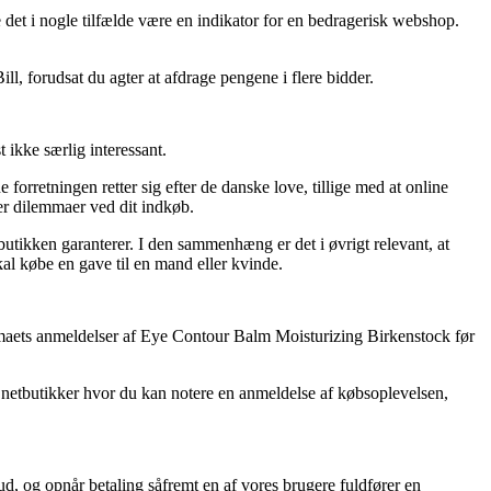
de det i nogle tilfælde være en indikator for en bedragerisk webshop.
ll, forudsat du agter at afdrage pengene i flere bidder.
 ikke særlig interessant.
forretningen retter sig efter de danske love, tillige med at online
er dilemmaer ved dit indkøb.
utikken garanterer. I den sammenhæng er det i øvrigt relevant, at
al købe en gave til en mand eller kvinde.
irmaets anmeldelser af Eye Contour Balm Moisturizing Birkenstock før
e netbutikker hvor du kan notere en anmeldelse af købsoplevelsen,
ud, og opnår betaling såfremt en af vores brugere fuldfører en