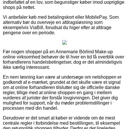
indbefattet af en lov, som begunstiger køber imod uoprigtige
shops på nettet.
Vi anbefaler køb med betalingskort eller MobilePay. Som
alternativ bør du overveje en afdragsløsning som
eksempelvis ViaBill, forudsat du higer efter at afdrage
pengene over en periode.
Før nogen shopper på en Annemarie Börlind Make-up
online virksomhed behøver de til hver en tid få overblik over
forhandlerens handelsbetingelser, dog er det almindeligvis
ikke særlig interessant.
En nem løsning kan være at undersøge om netshoppen er
godkendt af e-mærket, grundet at det skulle være et signal
om at online forhandleren tilslutter sig de officielle danske
regler, tillige med at online shoppen en gang i mellem
vurderes af jurister der forstår lovgivningen. Det giver dig
mulighed for support, når du møder problemstillinger i
processen med din handel.
Derudover er det smart at køber er vidende om de mest
centrale regler i forbindelse med bestillingen, til eksempel
den returpolitik shoppen tilbyder. Derfor er det ligeledes