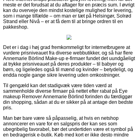
meste er det forudsat at du aftager for en præcis sum. I øvrigt
kan du overveje den mindst kostelige mulighed for levering,
som i mange tilfælde – om man er tæt på Helsingør, Solrød
Strand eller Nivå – er at få dem til at bringe ordren til en
pakkeshop.
Det er i dag i høj grad fremkommeligt for internetbrugere at
vurdere prisniveauet fra diverse webbutikker, og så har flere
Annemarie Börlind Make-up e-firmaer fundet det uundgåeligt
at trykke prisniveauet på deres produkter – til babyer og
børn, og ligeledes også til mænd og kvinder – betydeligt, og
endda nogle gange sikre levering uden omkostninger.
Til gengæld kan det stadigvæk være tiden værd at
sammenholde diverse firmaer på nettet efter rabat på Eye
makeup Remover Annemarie Börlind forinden du færdiggør
din shopping, sådan at du er sikker på at antage den bedste
pris.
Man bør bare være så påpasselig, at hvis en netshop
annoncerer en vare for en salgspris der kan ses som
ubegribelig favorabel, bør det undertiden være et symbol på
en bedragerisk e-butik. Køb med kort er ikke desto mindre