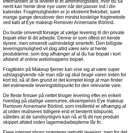
efterhånden at få leveret til et afhentningssted, hvor du så
nemt kan hente dine nye varer når det passer ind i din
kalender. Fragtmuligheden er jo ekstremt fleksibel, samt
mange gange derudover den mindst kostelige fragtmetode
ved køb af Eye makeup Remover Annemarie Börlind.
Du burde omvendt forsøge at vælge levering til din private
bopæl eller til dit arbejde. Denne er som oftest en kende
dyrere, men omvendt ualmindeligt smertefri. Den billigste
leveringsmulighed vil dog altid være selv at hente
produkterne, som dog afhænger af at du har bopæl i kort
afstand af online webshoppens bopæl.
Fragttiden på Makeup fjerner kan vise sig at være super
udslagsgivende når man står og skal bruge varen inden for
kort tid, så af den grund er det komplet klogt at man finder
det estimerede leveringstidspunkt for den relevante vare.
De fleste firmaer på nettet tilsiger levering efter en enkelt
hverdag på utallige varenumre, eksempelvis Eye makeup
Remover Annemarie Börlind, som imidlertid er afhængig af
at orden realiseres tidligere end et bestemt tidspunkt,
således at de sandsynligvis kan nå at få dit nye produkt
skippet afsted inden lagermedarbejderne får fri.
Flere internet shops præsterer gebyrfri levering, men for det