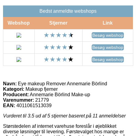
Bedst anmeldte webshops
Webshop
Stjerner
Link
Besøg webshop
Besøg webshop
Besøg webshop
Navn:
Eye makeup Remover Annemarie Börlind
Kategori:
Makeup fjerner
Producent:
Annemarie Börlind Make-up
Varenummer:
21779
EAN:
4011061513039
Vurderet til
3.5
ud af 5 stjerner baseret på
11
anmeldelser
Størstedelen af internet varehuse foreslår i øjeblikket
diverse løsninger til levering. Førstevalget hos mange er