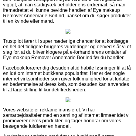
vigtigt, at man stadigvæk beholder ens ordremail, så man
fremadrettet vil kunne bevidne handlen af Eye makeup
Remover Annemarie Börlind, uanset om du søger produkter
til en kvinde eller mand.
Trustpilot fører til super hæderlige chancer for at kortlægge
en hel del tidligere brugeres vurderinger og derved slår vi et
slag for, at du bliver klogere på e-forhandlerens omtaler af
Eye makeup Remover Annemarie Börlind før du handler.
Facebook forærer dig desuden altid habile løsninger til at få
en idé om internet butikkens popularitet. Her er der nogle
internet virksomheder som giver folk mulighed for at forfatte
en bedømmelse af deres køb, som desuden kan anvendes
til at tage stilling til kundetilfredsheden.
Vores website er reklamefinansieret. Vi har
samarbejdsaftaler med en samling af internet firmaer idet vi
promoverer deres produkter, og tager honorar om vores
besøgende fuldfører en handel.