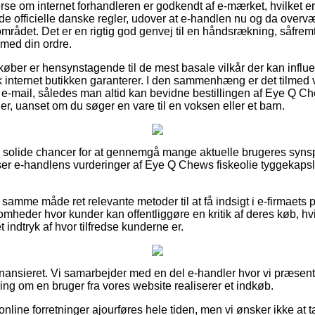
rse om internet forhandleren er godkendt af e-mærket, hvilket er 
de officielle danske regler, udover at e-handlen nu og da overv
området. Det er en rigtig god genvej til en håndsrækning, såfremt
 med din ordre.
t køber er hensynstagende til de mest basale vilkår der kan influe
 internet butikken garanterer. I den sammenhæng er det tilmed v
å e-mail, således man altid kan bevidne bestillingen af Eye Q Ch
r, uanset om du søger en vare til en voksen eller et barn.
tig solide chancer for at gennemgå mange aktuelle brugeres syns
beser e-handlens vurderinger af Eye Q Chews fiskeolie tyggekaps
samme måde ret relevante metoder til at få indsigt i e-firmaets
omheder hvor kunder kan offentliggøre en kritik af deres køb, h
et indtryk af hvor tilfredse kunderne er.
ansieret. Vi samarbejder med en del e-handler hvor vi præsent
ing om en bruger fra vores website realiserer et indkøb.
online forretninger ajourføres hele tiden, men vi ønsker ikke at t