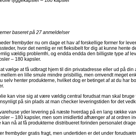
olie tyggekapsler – 180 kapsler
jerner baseret på
27
anmeldelser
heder frembyder nu om dage et hav af forskellige former for lev
ssteder, hvor det nemlig er ret fleksibelt for dig at kunne hente 
emlig vældig problemfri, og endda endda den billigste type af le
sler – 180 kapsler.
 vælge at få udbragt hjem til din privatadresse eller ud på din
 mellem en lille smule mindre prisbillig, men omvendt meget en
u selv henter produkterne, hvilket dog er betinget af at du har bo
r.
lie kan vise sig at være vældig central forudsat man skal bruge 
ensynligt på sin plads at man checker leveringstiden for det v
arehuse yder levering på næste hverdag på en lang række var
sler – 180 kapsler, men som imidlertid afhænger af at ordren in
 kan nå at få produkterne distribueret forinden personalet drag
r frembyder gratis fragt, men undertiden er det under forudsætni