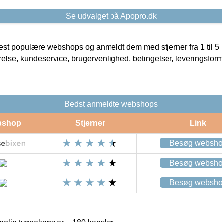
Se udvalget på Apopro.dk
t populære webshops og anmeldt dem med stjerner fra 1 til 5 ud
rrelse, kundeservice, brugervenlighed, betingelser, leveringsfor
Bedst anmeldte webshops
bshop
Stjerner
Link
Besøg websh
Besøg websh
Besøg websh