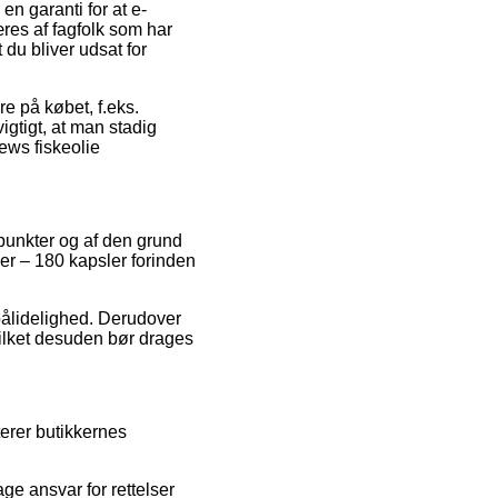
en garanti for at e-
æres af fagfolk som har
 du bliver udsat for
re på købet, f.eks.
igtigt, at man stadig
ews fiskeolie
punkter og af den grund
ler – 180 kapsler forinden
 pålidelighed. Derudover
vilket desuden bør drages
erer butikkernes
age ansvar for rettelser