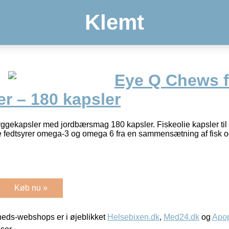
Klemt
Eye Q Chews f
r – 180 kapsler
ggekapsler med jordbærsmag 180 kapsler. Fiskeolie kapsler til
le fedtsyrer omega-3 og omega 6 fra en sammensætning af fisk 
Køb nu »
eds-webshops er i øjeblikket
Helsebixen.dk
,
Med24.dk
og
Apop