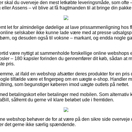
er skal du overveje den mest letkøbte leveringsmåde, som ofte
eller Assens – vil blive at få fragtmanden til at bringe din pakke 
mt let for almindelige dødelige at lave prissammenligning hos f
 online selskaber ikke kunne lade være med at presse udsalgsp
 børn, og desuden også til voksne – markant, og endda nogle gan
lertid være nyttigt at sammenholde forskellige online webshops 
sler – 180 kapsler forinden du gennemfører dit køb, sådan at m
e pris.
emme, at ifald en webshop afsætter deres produkter for en pris 
i nogle tilfælde være et fingerpeg om en uægte e-shop. Handler 
taltning, som begunstiger køberen imod uægte outlets på nettet.
 med betalingskort eller betalinger med mobilen. Som alternativ
iaBill, såfremt du gerne vil klare beløbet ude i fremtiden.
line webshop behøver de for at være på den sikre side overveje
 er det gerne ikke særlig spændende.