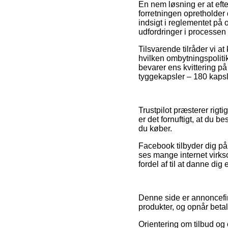
En nem løsning er at efte
forretningen opretholder 
indsigt i reglementet på 
udfordringer i processen
Tilsvarende tilråder vi a
hvilken ombytningspolitik
bevarer ens kvittering p
tyggekapsler – 180 kapsle
Trustpilot præsterer rig
er det fornuftigt, at du 
du køber.
Facebook tilbyder dig på 
ses mange internet virks
fordel af til at danne dig 
Denne side er annoncefin
produkter, og opnår betal
Orientering om tilbud og 