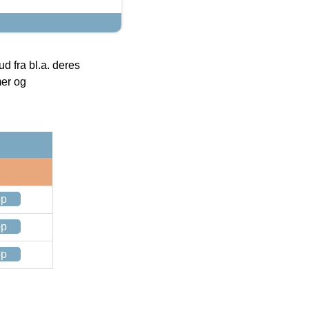
 fra bl.a. deres
mer og
op
op
op