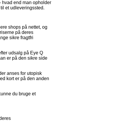
 – hvad end man opholder
til et udleveringssted.
lere shops på nettet, og
riserne på deres
ge sikre fragtfri
efter udsalg på Eye Q
an er på den sikre side
der anses for utopisk
med kort er på den anden
 kunne du bruge et
 deres