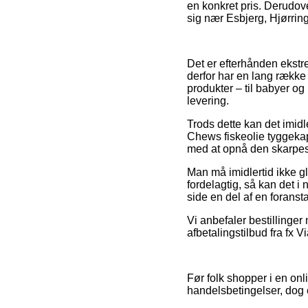
en konkret pris. Derudov
sig nær Esbjerg, Hjørring 
Det er efterhånden ekstre
derfor har en lang række
produkter – til babyer og
levering.
Trods dette kan det imid
Chews fiskeolie tyggekap
med at opnå den skarpest
Man må imidlertid ikke gl
fordelagtig, så kan det 
side en del af en forans
Vi anbefaler bestillinger
afbetalingstilbud fra fx V
Før folk shopper i en on
handelsbetingelser, dog