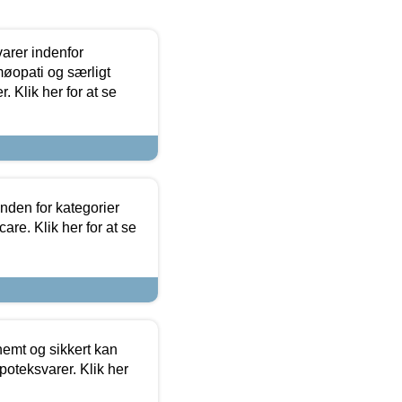
arer indenfor
møopati og særligt
 Klik her for at se
nden for kategorier
re. Klik her for at se
emt og sikkert kan
oteksvarer. Klik her