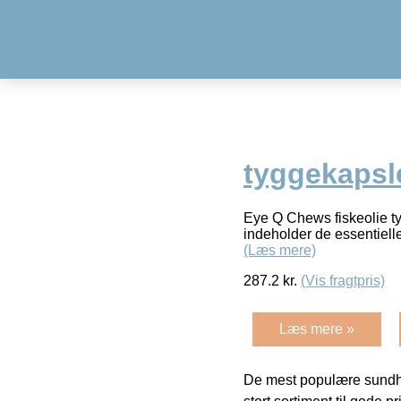
tyggekapsle
Eye Q Chews fiskeolie ty
indeholder de essentiel
(Læs mere)
287.2
kr.
(Vis fragtpris)
Læs mere »
De mest populære sundh