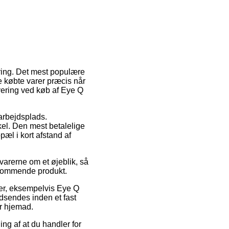
ering. Det mest populære
de købte varer præcis når
vering ved køb af Eye Q
 arbejdsplads.
kel. Den mest betalelige
pæl i kort afstand af
varerne om et øjeblik, så
edkommende produkt.
er, eksempelvis Eye Q
dsendes inden et fast
er hjemad.
ng af at du handler for