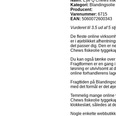
Navn:
Eye Q Chews fiske
Kategori:
Blandingsolie
Producent:
Varenummer:
6715
EAN:
5060072600343
Vurderet til
3.5
ud af 5 st
De fleste online virksom
er i øjeblikket afhentning
det passer dig. Den er n
Chews fiskeolie tyggekap
Du kan også tænke over at
Fragtformen er en gang i
løsning er utvivlsomt at d
online forhandlerens lage
Fragttiden på Blandingso
med det formål er det øj
Temmelig mange online v
Chews fiskeolie tyggekap
klokkeslæt, således at de
Nogle enkelte webbutikke