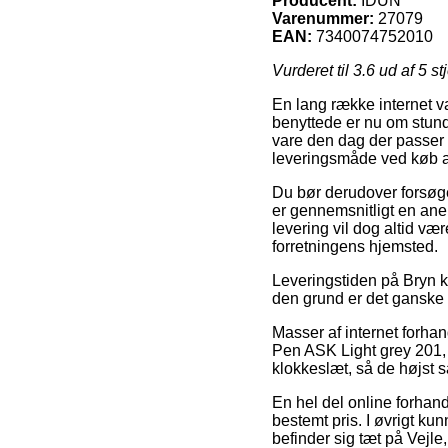
Producent:
IDUN
Varenummer:
27079
EAN:
7340074752010
Vurderet til
3.6
ud af 5 st
En lang række internet v
benyttede er nu om stunde
vare den dag der passer d
leveringsmåde ved køb a
Du bør derudover forsøge
er gennemsnitligt en ane
levering vil dog altid væ
forretningens hjemsted.
Leveringstiden på Bryn ka
den grund er det ganske 
Masser af internet forha
Pen ASK Light grey 201, 
klokkeslæt, så de højst s
En hel del online forhand
bestemt pris. I øvrigt ku
befinder sig tæt på Vejle