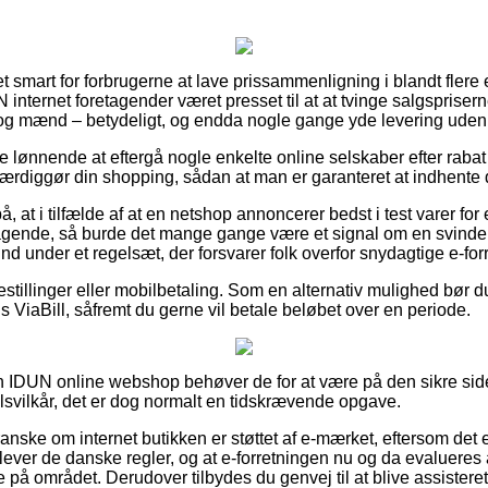
ret smart for forbrugerne at lave prissammenligning i blandt flere
 internet foretagender været presset til at at tvinge salgsprisern
er og mænd – betydeligt, og endda nogle gange yde levering uden
ive lønnende at eftergå nogle enkelte online selskaber efter ra
færdiggør din shopping, sådan at man er garanteret at indhente d
 at i tilfælde af at en netshop annoncerer bedst i test varer fo
ragende, så burde det mange gange være et signal om en svindel
ind under et regelsæt, der forsvarer folk overfor snydagtige e-for
bestillinger eller mobilbetaling. Som en alternativ mulighed bør 
s ViaBill, såfremt du gerne vil betale beløbet over en periode.
 IDUN online webshop behøver de for at være på den sikre sid
lsvilkår, det er dog normalt en tidskrævende opgave.
granske om internet butikken er støttet af e-mærket, eftersom det 
ever de danske regler, og at e-forretningen nu og da evalueres 
å området. Derudover tilbydes du genvej til at blive assisteret