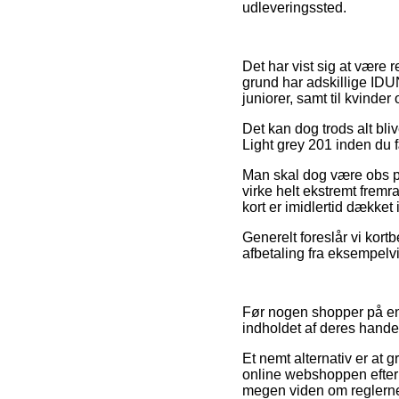
udleveringssted.
Det har vist sig at være 
grund har adskillige IDUN
juniorer, samt til kvind
Det kan dog trods alt bl
Light grey 201 inden du 
Man skal dog være obs på,
virke helt ekstremt frem
kort er imidlertid dækket 
Generelt foreslår vi kort
afbetaling fra eksempelvi
Før nogen shopper på en
indholdet af deres hande
Et nemt alternativ er at 
online webshoppen efterl
megen viden om reglerne p