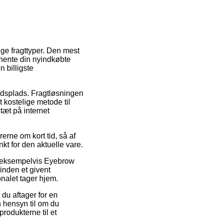
ge fragttyper. Den mest
 hente din nyindkøbte
n billigste
ejdsplads. Fragtløsningen
 kostelige metode til
tæt på internet
erne om kort tid, så af
t for den aktuelle vare.
r, eksempelvis Eyebrow
inden et givent
onalet tager hjem.
 du aftager for en
n hensyn til om du
produkterne til et