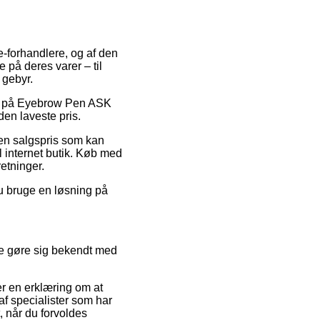
 e-forhandlere, og af den
e på deres varer – til
 gebyr.
bat på Eyebrow Pen ASK
en laveste pris.
r en salgspris som kan
 internet butik. Køb med
retninger.
du bruge en løsning på
e gøre sig bekendt med
er en erklæring om at
af specialister som har
, når du forvoldes