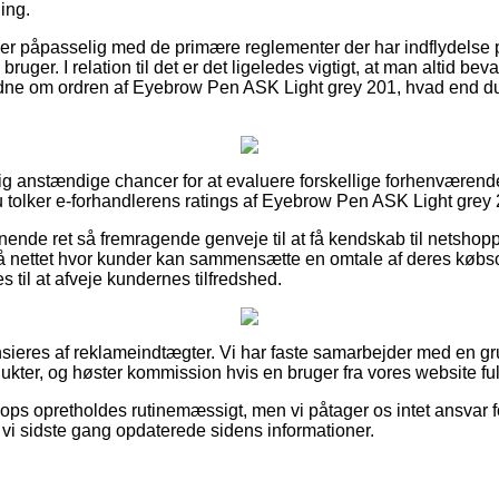
ing.
an er påpasselig med de primære reglementer der har indflydelse 
uger. I relation til det er det ligeledes vigtigt, at man altid beva
dne om ordren af Eyebrow Pen ASK Light grey 201, hvad end du 
melig anstændige chancer for at evaluere forskellige forhenværen
u tolker e-forhandlerens ratings af Eyebrow Pen ASK Light grey 2
nende ret så fremragende genveje til at få kendskab til netsho
på nettet hvor kunder kan sammensætte en omtale af deres købs
til at afveje kundernes tilfredshed.
ieres af reklameindtægter. Vi har faste samarbejder med en gru
ukter, og høster kommission hvis en bruger fra vores website ful
ps opretholdes rutinemæssigt, men vi påtager os intet ansvar fo
at vi sidste gang opdaterede sidens informationer.