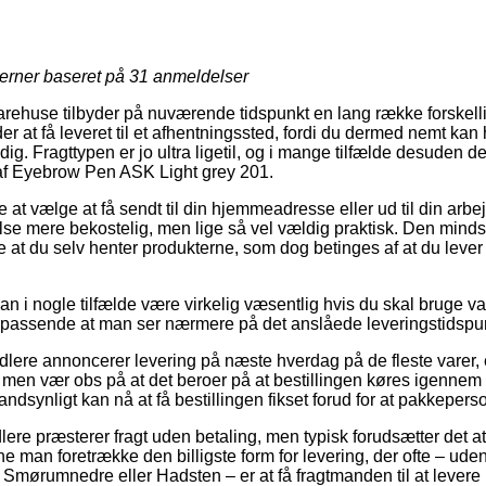
jerner baseret på
31
anmeldelser
arehuse tilbyder på nuværende tidspunkt en lang række forskelli
r at få leveret til et afhentningssted, fordi du dermed nemt kan
ig. Fragttypen er jo ultra ligetil, og i mange tilfælde desuden de
f Eyebrow Pen ASK Light grey 201.
 at vælge at få sendt til din hjemmeadresse eller ud til din arb
lse mere bekostelig, men lige så vel vældig praktisk. Den mindst
re at du selv henter produkterne, som dog betinges af at du lever 
n i nogle tilfælde være virkelig væsentlig hvis du skal bruge var
passende at man ser nærmere på det anslåede leveringstidspunk
ndlere annoncerer levering på næste hverdag på de fleste vare
men vær obs på at det beroer på at bestillingen køres igennem 
andsynligt kan nå at få bestillingen fikset forud for at pakkepers
lere præsterer fragt uden betaling, men typisk forudsætter det at
nne man foretrække den billigste form for levering, der ofte – ude
, Smørumnedre eller Hadsten – er at få fragtmanden til at levere 