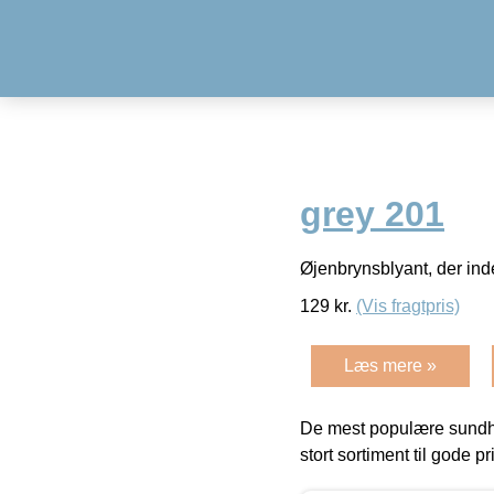
grey 201
Øjenbrynsblyant, der in
129
kr.
(Vis fragtpris)
Læs mere »
De mest populære sundh
stort sortiment til gode pr