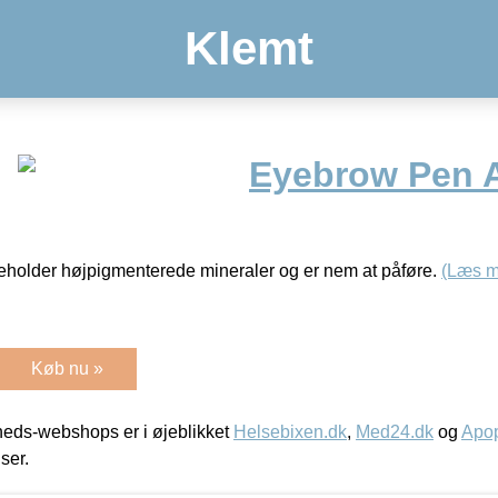
Klemt
Eyebrow Pen 
deholder højpigmenterede mineraler og er nem at påføre.
(Læs m
Køb nu »
eds-webshops er i øjeblikket
Helsebixen.dk
,
Med24.dk
og
Apop
iser.