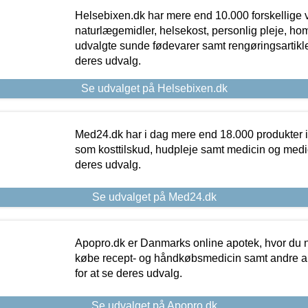
Helsebixen.dk har mere end 10.000 forskellige v
naturlægemidler, helsekost, personlig pleje, ho
udvalgte sunde fødevarer samt rengøringsartikler.
deres udvalg.
Se udvalget på Helsebixen.dk
Med24.dk har i dag mere end 18.000 produkter i
som kosttilskud, hudpleje samt medicin og medica
deres udvalg.
Se udvalget på Med24.dk
Apopro.dk er Danmarks online apotek, hvor du n
købe recept- og håndkøbsmedicin samt andre ap
for at se deres udvalg.
Se udvalget på Apopro.dk