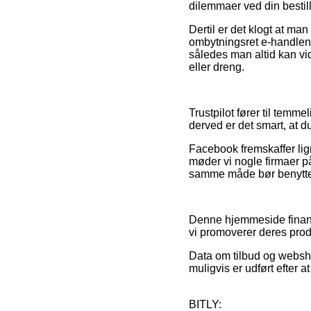
dilemmaer ved din bestill
Dertil er det klogt at m
ombytningsret e-handlen br
således man altid kan vi
eller dreng.
Trustpilot fører til tem
derved er det smart, at d
Facebook fremskaffer lig
møder vi nogle firmaer 
samme måde bør benyttes 
Denne hjemmeside finans
vi promoverer deres prod
Data om tilbud og websho
muligvis er udført efter 
BITLY: