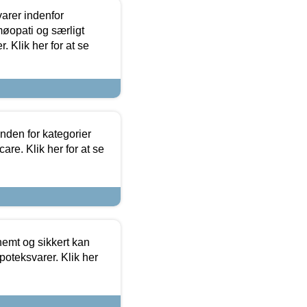
arer indenfor
møopati og særligt
 Klik her for at se
nden for kategorier
re. Klik her for at se
emt og sikkert kan
oteksvarer. Klik her