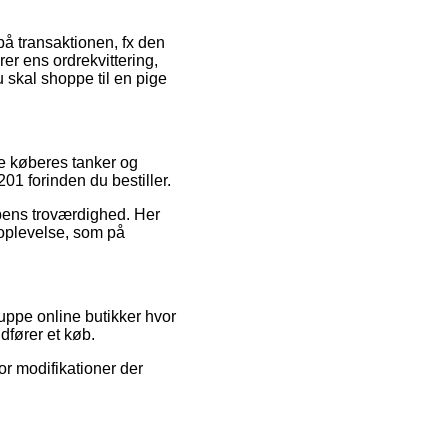
på transaktionen, fx den
rer ens ordrekvittering,
skal shoppe til en pige
de køberes tanker og
01 forinden du bestiller.
ppens troværdighed. Her
oplevelse, som på
ppe online butikker hvor
dfører et køb.
r modifikationer der