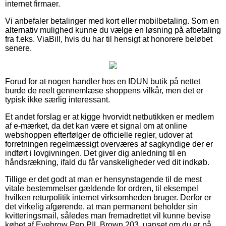
internet firmaer.
Vi anbefaler betalinger med kort eller mobilbetaling. Som en
alternativ mulighed kunne du vælge en løsning på afbetaling
fra f.eks. ViaBill, hvis du har til hensigt at honorere beløbet
senere.
Forud for at nogen handler hos en IDUN butik på nettet
burde de reelt gennemlæse shoppens vilkår, men det er
typisk ikke særlig interessant.
Et andet forslag er at kigge hvorvidt netbutikken er medlem
af e-mærket, da det kan være et signal om at online
webshoppen efterfølger de officielle regler, udover at
forretningen regelmæssigt overværes af sagkyndige der er
indført i lovgivningen. Det giver dig anledning til en
håndsrækning, ifald du får vanskeligheder ved dit indkøb.
Tillige er det godt at man er hensynstagende til de mest
vitale bestemmelser gældende for ordren, til eksempel
hvilken returpolitik internet virksomheden bruger. Derfor er
det virkelig afgørende, at man permanent beholder sin
kvitteringsmail, således man fremadrettet vil kunne bevise
købet af Eyebrow Pen PIL Brown 203, uanset om du er på