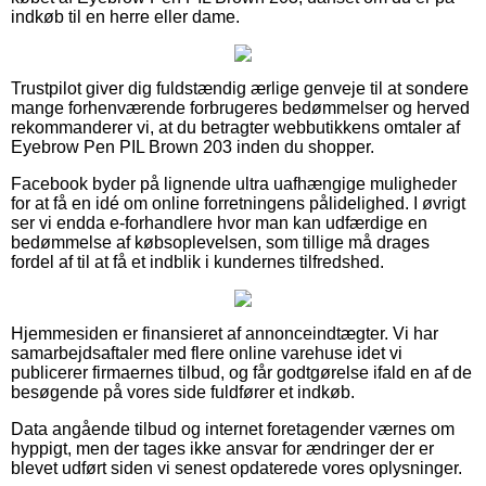
indkøb til en herre eller dame.
Trustpilot giver dig fuldstændig ærlige genveje til at sondere
mange forhenværende forbrugeres bedømmelser og herved
rekommanderer vi, at du betragter webbutikkens omtaler af
Eyebrow Pen PIL Brown 203 inden du shopper.
Facebook byder på lignende ultra uafhængige muligheder
for at få en idé om online forretningens pålidelighed. I øvrigt
ser vi endda e-forhandlere hvor man kan udfærdige en
bedømmelse af købsoplevelsen, som tillige må drages
fordel af til at få et indblik i kundernes tilfredshed.
Hjemmesiden er finansieret af annonceindtægter. Vi har
samarbejdsaftaler med flere online varehuse idet vi
publicerer firmaernes tilbud, og får godtgørelse ifald en af de
besøgende på vores side fuldfører et indkøb.
Data angående tilbud og internet foretagender værnes om
hyppigt, men der tages ikke ansvar for ændringer der er
blevet udført siden vi senest opdaterede vores oplysninger.