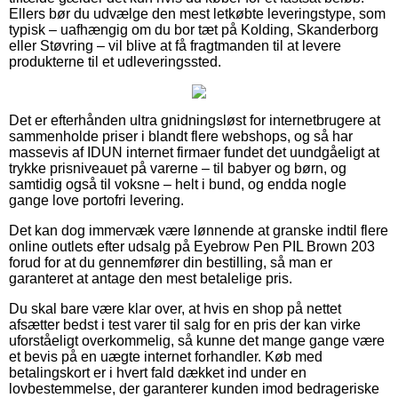
Ellers bør du udvælge den mest letkøbte leveringstype, som
typisk – uafhængig om du bor tæt på Kolding, Skanderborg
eller Støvring – vil blive at få fragtmanden til at levere
produkterne til et udleveringssted.
Det er efterhånden ultra gnidningsløst for internetbrugere at
sammenholde priser i blandt flere webshops, og så har
massevis af IDUN internet firmaer fundet det uundgåeligt at
trykke prisniveauet på varerne – til babyer og børn, og
samtidig også til voksne – helt i bund, og endda nogle
gange love portofri levering.
Det kan dog immervæk være lønnende at granske indtil flere
online outlets efter udsalg på Eyebrow Pen PIL Brown 203
forud for at du gennemfører din bestilling, så man er
garanteret at antage den mest betalelige pris.
Du skal bare være klar over, at hvis en shop på nettet
afsætter bedst i test varer til salg for en pris der kan virke
uforståeligt overkommelig, så kunne det mange gange være
et bevis på en uægte internet forhandler. Køb med
betalingskort er i hvert fald dækket ind under en
lovbestemmelse, der garanterer kunden imod bedrageriske