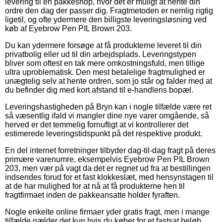
levering til en pakkeshop, hvor det er muligt at hente din
ordre den dag der passer dig. Fragtmetoden er nemlig rigtig
ligetil, og ofte ydermere den billigste leveringsløsning ved
køb af Eyebrow Pen PIL Brown 203.
Du kan ydermere forsøge at få produkterne leveret til din
privatbolig eller ud til din arbejdsplads. Leveringstypen
bliver som oftest en tak mere omkostningsfuld, men tillige
ultra uproblematisk. Den mest betalelige fragtmulighed er
unægtelig selv at hente ordren, som jo står og falder med at
du befinder dig med kort afstand til e-handlens bopæl.
Leveringshastigheden på Bryn kan i nogle tilfælde være ret
så væsentlig ifald vi mangler dine nye varer omgående, så
herved er det temmelig fornuftigt at vi kontrollerer det
estimerede leveringstidspunkt på det respektive produkt.
En del internet forretninger tilbyder dag-til-dag fragt på deres
primære varenumre, eksempelvis Eyebrow Pen PIL Brown
203, men vær på vagt da det er regnet ud fra at bestillingen
indsendes forud for et fast klokkeslæt, med hensynstagen til
at de har mulighed for at nå at få produkterne hen til
fragtfirmaet inden de pakkeansatte holder fyraften.
Nogle enkelte online firmaer yder gratis fragt, men i mange
tilfælde gælder det kun hvis du køber for et fastsat beløb.