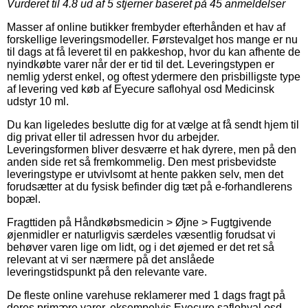
Vurderet til
4.8
ud af 5 stjerner baseret på
45
anmeldelser
Masser af online butikker frembyder efterhånden et hav af
forskellige leveringsmodeller. Førstevalget hos mange er nu
til dags at få leveret til en pakkeshop, hvor du kan afhente de
nyindkøbte varer når der er tid til det. Leveringstypen er
nemlig yderst enkel, og oftest ydermere den prisbilligste type
af levering ved køb af Eyecure saflohyal osd Medicinsk
udstyr 10 ml.
Du kan ligeledes beslutte dig for at vælge at få sendt hjem til
dig privat eller til adressen hvor du arbejder.
Leveringsformen bliver desværre et hak dyrere, men på den
anden side ret så fremkommelig. Den mest prisbevidste
leveringstype er utvivlsomt at hente pakken selv, men det
forudsætter at du fysisk befinder dig tæt på e-forhandlerens
bopæl.
Fragttiden på Håndkøbsmedicin > Øjne > Fugtgivende
øjenmidler er naturligvis særdeles væsentlig forudsat vi
behøver varen lige om lidt, og i det øjemed er det ret så
relevant at vi ser nærmere på det anslåede
leveringstidspunkt på den relevante vare.
De fleste online varehuse reklamerer med 1 dags fragt på
deres primære varer, eksempelvis Eyecure saflohyal osd