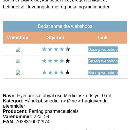
betingelser, leveringsformer og betalingsmuligheder.
Bedst anmeldte webshops
Webshop
Stjerner
Link
Besøg webshop
Besøg webshop
Besøg webshop
Navn:
Eyecure saflohyal osd Medicinsk udstyr 10 ml
Kategori:
Håndkøbsmedicin > Øjne > Fugtgivende
øjenmidler
Producent:
Ferring pharmaceuticals
Varenummer:
223154
EAN:
7038310002974