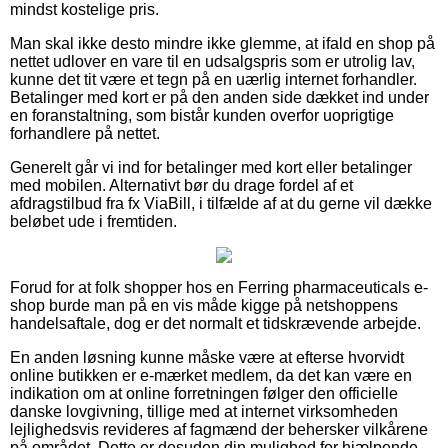
mindst kostelige pris.
Man skal ikke desto mindre ikke glemme, at ifald en shop på
nettet udlover en vare til en udsalgspris som er utrolig lav,
kunne det tit være et tegn på en uærlig internet forhandler.
Betalinger med kort er på den anden side dækket ind under
en foranstaltning, som bistår kunden overfor uoprigtige
forhandlere på nettet.
Generelt går vi ind for betalinger med kort eller betalinger
med mobilen. Alternativt bør du drage fordel af et
afdragstilbud fra fx ViaBill, i tilfælde af at du gerne vil dække
beløbet ude i fremtiden.
Forud for at folk shopper hos en Ferring pharmaceuticals e-
shop burde man på en vis måde kigge på netshoppens
handelsaftale, dog er det normalt et tidskrævende arbejde.
En anden løsning kunne måske være at efterse hvorvidt
online butikken er e-mærket medlem, da det kan være en
indikation om at online forretningen følger den officielle
danske lovgivning, tillige med at internet virksomheden
lejlighedsvis revideres af fagmænd der behersker vilkårene
på området. Dette er desuden din mulighed for hjælpende