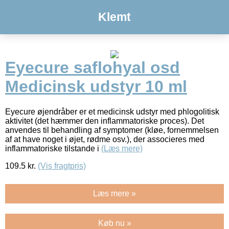
Klemt
Eyecure saflohyal osd
Medicinsk udstyr 10 ml
Eyecure øjendråber er et medicinsk udstyr med phlogolitisk
aktivitet (det hæmmer den inflammatoriske proces). Det
anvendes til behandling af symptomer (kløe, fornemmelsen
af at have noget i øjet, rødme osv.), der associeres med
inflammatoriske tilstande i
(Læs mere)
109.5
kr.
(Vis fragtpris)
Læs mere »
Køb nu »