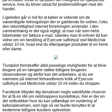
service, hvis du bliver udsat for problemstillinger med din
handel.
Ligeledes går vi ind for at køber er vidende om de
væsentligste retningslinjer der er gældende for ordren, f.eks.
den returrettighed internet forretningen anvender. I den
sammenhæng er det også vigtigt, at man når som helst
bibeholder sin faktura e-mail, således man til enhver tid kan
vidne om sin bestilling af Eyecure saflohyal osd Medicinsk
udstyr 10 ml, hvad end du efterspørger produkter til en herre
eller dame.
Trustpilot fremskaffer altid passelige muligheder for at blive
klogere på en længere række tidligere brugeres
observationer og derfor kan det anbefales, at du ser
nærmere på internet forhandlerens kritik af Eyecure
saflohyal osd Medicinsk udstyr 10 ml inden du shopper.
Facebook tilbyder dig derudover nogle værdifulde chancer
for at få en idé om netshoppens kundefokus. Her er der en
del netbutikker hvor du kan udfærdige en vurdering af
købsoplevelsen, som lige så vel burde benyttes til at
bedømme tidligere kunders oplevelser.