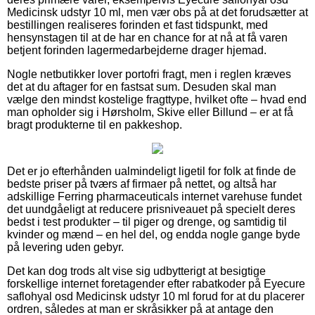
Medicinsk udstyr 10 ml, men vær obs på at det forudsætter at
bestillingen realiseres forinden et fast tidspunkt, med
hensynstagen til at de har en chance for at nå at få varen
betjent forinden lagermedarbejderne drager hjemad.
Nogle netbutikker lover portofri fragt, men i reglen kræves
det at du aftager for en fastsat sum. Desuden skal man
vælge den mindst kostelige fragttype, hvilket ofte – hvad end
man opholder sig i Hørsholm, Skive eller Billund – er at få
bragt produkterne til en pakkeshop.
Det er jo efterhånden ualmindeligt ligetil for folk at finde de
bedste priser på tværs af firmaer på nettet, og altså har
adskillige Ferring pharmaceuticals internet varehuse fundet
det uundgåeligt at reducere prisniveauet på specielt deres
bedst i test produkter – til piger og drenge, og samtidig til
kvinder og mænd – en hel del, og endda nogle gange byde
på levering uden gebyr.
Det kan dog trods alt vise sig udbytterigt at besigtige
forskellige internet foretagender efter rabatkoder på Eyecure
saflohyal osd Medicinsk udstyr 10 ml forud for at du placerer
ordren, således at man er skråsikker på at antage den