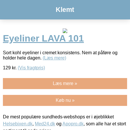
Klemt
Eyeliner LAVA 101
Sort kohl eyeliner i cremet konsistens. Nem at påføre og
holder hele dagen.
(Læs mere)
129
kr.
(Vis fragtpris)
Læs mere »
Køb nu »
De mest populære sundheds-webshops er i øjeblikket
Helsebixen.dk
,
Med24.dk
og
Apopro.dk
, som alle har et stort