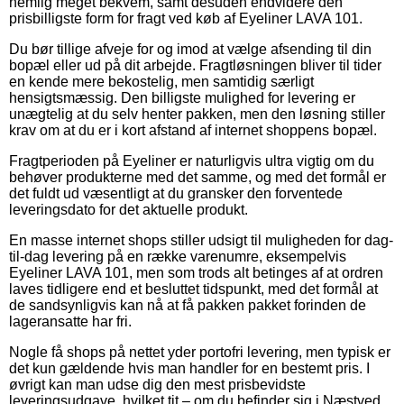
nemlig meget bekvem, samt desuden endvidere den
prisbilligste form for fragt ved køb af Eyeliner LAVA 101.
Du bør tillige afveje for og imod at vælge afsending til din
bopæl eller ud på dit arbejde. Fragtløsningen bliver til tider
en kende mere bekostelig, men samtidig særligt
hensigtsmæssig. Den billigste mulighed for levering er
unægtelig at du selv henter pakken, men den løsning stiller
krav om at du er i kort afstand af internet shoppens bopæl.
Fragtperioden på Eyeliner er naturligvis ultra vigtig om du
behøver produkterne med det samme, og med det formål er
det fuldt ud væsentligt at du gransker den forventede
leveringsdato for det aktuelle produkt.
En masse internet shops stiller udsigt til muligheden for dag-
til-dag levering på en række varenumre, eksempelvis
Eyeliner LAVA 101, men som trods alt betinges af at ordren
laves tidligere end et besluttet tidspunkt, med det formål at
de sandsynligvis kan nå at få pakken pakket forinden de
lageransatte har fri.
Nogle få shops på nettet yder portofri levering, men typisk er
det kun gældende hvis man handler for en bestemt pris. I
øvrigt kan man udse dig den mest prisbevidste
leveringsudgave, hvilket tit – om du befinder sig i Næstved,