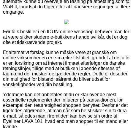
alternativ kunne du overveje en løsning på afbetaling som fx
ViaBill, forudsat du higer efter at finansiere regningen af flere
omgange.
Før folk bestiller i en IDUN online webshop behøver man for
at være sikker studere e-butikkens handelsvilkår, det er dog
ofte et tidskrævende projekt.
Et alternativt forslag kunne måske være at granske om
online virksomheden er e-mærke tilsluttet, grundet at det ofte
er en forsikring om at internet firmaet efterfølger de danske
retningslinjer, tillige med at butikken løbende efterses af
fagmænd der mestrer de gældende regler. Dette er desuden
din mulighed for bistand, såfremt du bliver udsat for
vanskeligheder ved din bestilling.
Ydermere kan det anbefales at du er klar over de mest
essentielle reglementer der influerer på transaktionen, for
eksempel den returrettighed shoppen benytter. Derfor er det
ligeledes afgørende, at man når som helst sikrer sin faktura
e-mail, således man i fremtiden kan bevise sin ordre af
Eyeliner LAVA 101, hvad end man shopper til en mand eller
kvinde.