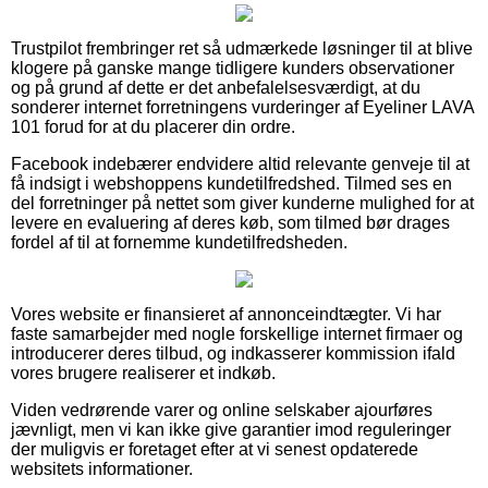
Trustpilot frembringer ret så udmærkede løsninger til at blive
klogere på ganske mange tidligere kunders observationer
og på grund af dette er det anbefalelsesværdigt, at du
sonderer internet forretningens vurderinger af Eyeliner LAVA
101 forud for at du placerer din ordre.
Facebook indebærer endvidere altid relevante genveje til at
få indsigt i webshoppens kundetilfredshed. Tilmed ses en
del forretninger på nettet som giver kunderne mulighed for at
levere en evaluering af deres køb, som tilmed bør drages
fordel af til at fornemme kundetilfredsheden.
Vores website er finansieret af annonceindtægter. Vi har
faste samarbejder med nogle forskellige internet firmaer og
introducerer deres tilbud, og indkasserer kommission ifald
vores brugere realiserer et indkøb.
Viden vedrørende varer og online selskaber ajourføres
jævnligt, men vi kan ikke give garantier imod reguleringer
der muligvis er foretaget efter at vi senest opdaterede
websitets informationer.