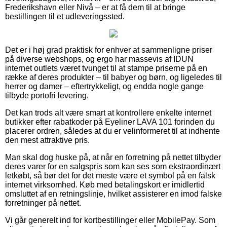
Frederikshavn eller Nivå – er at få dem til at bringe
bestillingen til et udleveringssted.
Det er i høj grad praktisk for enhver at sammenligne priser
på diverse webshops, og ergo har massevis af IDUN
internet outlets været tvunget til at stampe priserne på en
række af deres produkter – til babyer og børn, og ligeledes til
herrer og damer – eftertrykkeligt, og endda nogle gange
tilbyde portofri levering.
Det kan trods alt være smart at kontrollere enkelte internet
butikker efter rabatkoder på Eyeliner LAVA 101 forinden du
placerer ordren, således at du er velinformeret til at indhente
den mest attraktive pris.
Man skal dog huske på, at når en forretning på nettet tilbyder
deres varer for en salgspris som kan ses som ekstraordinært
letkøbt, så bør det for det meste være et symbol på en falsk
internet virksomhed. Køb med betalingskort er imidlertid
omsluttet af en retningslinje, hvilket assisterer en imod falske
forretninger på nettet.
Vi går generelt ind for kortbestillinger eller MobilePay. Som