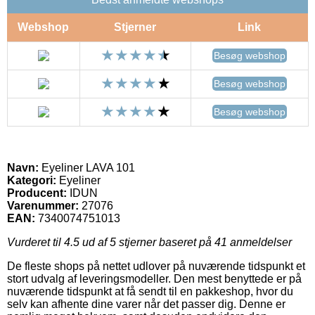
Webshop
Stjerner
Link
Besøg webshop
Besøg webshop
Besøg webshop
Navn:
Eyeliner LAVA 101
Kategori:
Eyeliner
Producent:
IDUN
Varenummer:
27076
EAN:
7340074751013
Vurderet til
4.5
ud af 5 stjerner baseret på
41
anmeldelser
De fleste shops på nettet udlover på nuværende tidspunkt et
stort udvalg af leveringsmodeller. Den mest benyttede er på
nuværende tidspunkt at få sendt til en pakkeshop, hvor du
selv kan afhente dine varer når det passer dig. Denne er