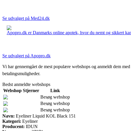
Se udvalget på Med24.dk
Apopro.dk er Danmarks online apotek, hvor du nemt og sikkert kan 
Se udvalget på Apopro.dk
Vi har gennemgået de mest populære webshops og anmeldt dem med stjern
betalingsmuligheder.
Bedst anmeldte webshops
Webshop
Stjerner
Link
Besøg webshop
Besøg webshop
Besøg webshop
Navn:
Eyeliner Liquid KOL Black 151
Kategori:
Eyeliner
Producent:
IDUN