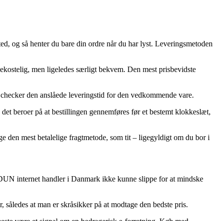
sted, og så henter du bare din ordre når du har lyst. Leveringsmetoden
bekostelig, men ligeledes særligt bekvem. Den mest prisbevidste
du checker den anslåede leveringstid for den vedkommende vare.
et beroer på at bestillingen gennemføres før et bestemt klokkeslæt,
ge den mest betalelige fragtmetode, som tit – ligegyldigt om du bor i
el IDUN internet handler i Danmark ikke kunne slippe for at mindske
, således at man er skråsikker på at modtage den bedste pris.