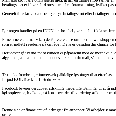
Man skal blot være omhyggelig med, at når en online shop sælger en va
betalingskort er i hvert fald omsluttet af en foranstaltning, hvilket pa
Generelt foreslår vi køb med gængse betalingskort eller betalinger med
Før nogen handler på en IDUN netshop behøver de faktisk læse deres f
Et nemmere alternativ kan derfor være at se om internet webshoppen er 
som er indført i reglerne på området. Dette er desuden din chance for
Derudover går vi ind for at kunden er påpasselig med de mest aktuelle 
afgørende, at man permanent opbevarer sin ordremail, så man altid vil
Trustpilot frembringer immervæk pålidelige løsninger til at efterforske
Liquid KOL Black 151 før du køber.
Facebook leverer derudover adskillige hæderlige løsninger til at få ind
købsoplevelse, hvilket også kan anvendes til vurdering af kundernes t
Denne side er finansieret af indtægter fra annoncer. Vi arbejder samm
ordre.