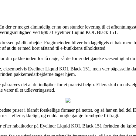
 En der er meget almindelig er nu om stunder levering til et afhentnings
 leveringsmulighed ved køb af Eyeliner Liquid KOL Black 151.
adressen på dit arbejde. Fragtmetoden bliver beklageligvis et hak mere 
 af at du er med kort afstand til e-butikkens tilholdssted.
for din pakke inden for få dage, så derfor er det ganske væsentligt at 
e, eksempelvis Eyeliner Liquid KOL Black 151, men vær påpasselig da d
 forinden pakkemedarbejderne tager hjem.
e påkræves det at du indkøber for et præcist beløb. Ellers skal du udvæl
e varer til et udleveringssted.
 bedste priser i blandt forskellige firmaer på nettet, og så har en hel d
errer – eftertrykkeligt, og endda nogle gange frembyde fri fragt.
ber efter rabatkoder på Eyeliner Liquid KOL Black 151 forinden du køber