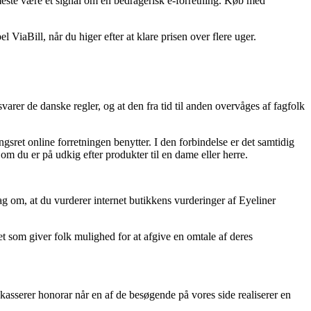
 meste være et signal om en bedragerisk e-forretning. Køb med
ViaBill, når du higer efter at klare prisen over flere uger.
arer de danske regler, og at den fra tid til anden overvåges af fagfolk
sret online forretningen benytter. I den forbindelse er det samtidig
m du er på udkig efter produkter til en dame eller herre.
lag om, at du vurderer internet butikkens vurderinger af Eyeliner
tet som giver folk mulighed for at afgive en omtale af deres
asserer honorar når en af de besøgende på vores side realiserer en