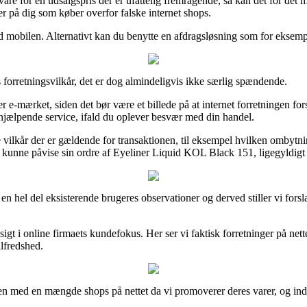
re for en udsalgspris der er ufattelig fremragende, så kan det for det
sser på dig som køber overfor falske internet shops.
 mobilen. Alternativt kan du benytte en afdragsløsning som for eksempel 
orretningsvilkår, det er dog almindeligvis ikke særlig spændende.
e-mærket, siden det bør være et billede på at internet forretningen forsv
 hjælpende service, ifald du oplever besvær med din handel.
vilkår der er gældende for transaktionen, til eksempel hvilken ombytning
 kunne påvise sin ordre af Eyeliner Liquid KOL Black 151, ligegyldigt o
 en hel del eksisterende brugeres observationer og derved stiller vi fors
sigt i online firmaets kundefokus. Her ser vi faktisk forretninger på net
ilfredshed.
en med en mængde shops på nettet da vi promoverer deres varer, og indk