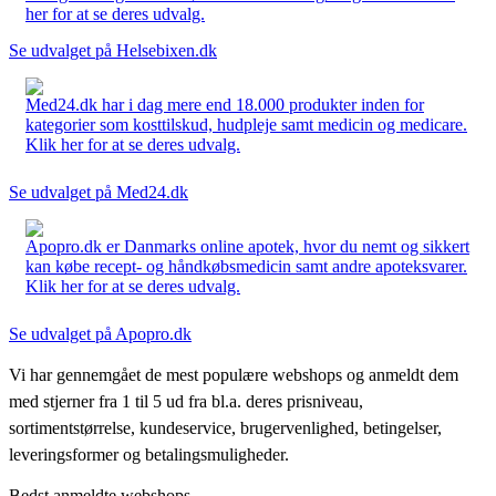
her for at se deres udvalg.
Se udvalget på Helsebixen.dk
Med24.dk har i dag mere end 18.000 produkter inden for
kategorier som kosttilskud, hudpleje samt medicin og medicare.
Klik her for at se deres udvalg.
Se udvalget på Med24.dk
Apopro.dk er Danmarks online apotek, hvor du nemt og sikkert
kan købe recept- og håndkøbsmedicin samt andre apoteksvarer.
Klik her for at se deres udvalg.
Se udvalget på Apopro.dk
Vi har gennemgået de mest populære webshops og anmeldt dem
med stjerner fra 1 til 5 ud fra bl.a. deres prisniveau,
sortimentstørrelse, kundeservice, brugervenlighed, betingelser,
leveringsformer og betalingsmuligheder.
Bedst anmeldte webshops