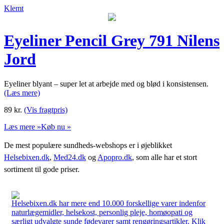
Klemt
Eyeliner Pencil Grey 791 Nilens
Jord
Eyeliner blyant – super let at arbejde med og blød i konsistensen.
(Læs mere)
89
kr.
(Vis fragtpris)
Læs mere »
Køb nu »
De mest populære sundheds-webshops er i øjeblikket
Helsebixen.dk
,
Med24.dk
og
Apopro.dk
, som alle har et stort
sortiment til gode priser.
Helsebixen.dk har mere end 10.000 forskellige varer indenfor
naturlægemidler, helsekost, personlig pleje, homøopati og
særligt udvalgte sunde fødevarer samt rengøringsartikler. Klik