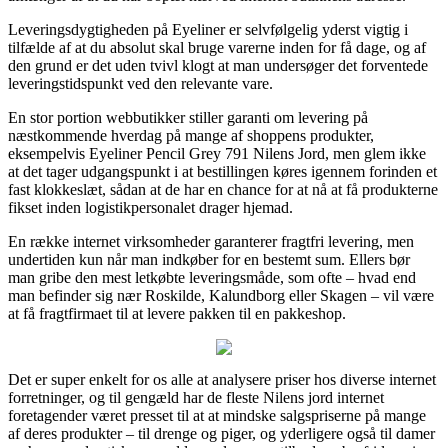
Leveringsdygtigheden på Eyeliner er selvfølgelig yderst vigtig i
tilfælde af at du absolut skal bruge varerne inden for få dage, og af
den grund er det uden tvivl klogt at man undersøger det forventede
leveringstidspunkt ved den relevante vare.
En stor portion webbutikker stiller garanti om levering på
næstkommende hverdag på mange af shoppens produkter,
eksempelvis Eyeliner Pencil Grey 791 Nilens Jord, men glem ikke
at det tager udgangspunkt i at bestillingen køres igennem forinden et
fast klokkeslæt, sådan at de har en chance for at nå at få produkterne
fikset inden logistikpersonalet drager hjemad.
En række internet virksomheder garanterer fragtfri levering, men
undertiden kun når man indkøber for en bestemt sum. Ellers bør
man gribe den mest letkøbte leveringsmåde, som ofte – hvad end
man befinder sig nær Roskilde, Kalundborg eller Skagen – vil være
at få fragtfirmaet til at levere pakken til en pakkeshop.
Det er super enkelt for os alle at analysere priser hos diverse internet
forretninger, og til gengæld har de fleste Nilens jord internet
foretagender været presset til at at mindske salgspriserne på mange
af deres produkter – til drenge og piger, og yderligere også til damer