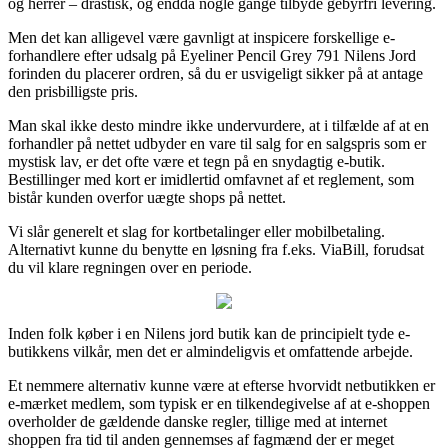
og herrer – drastisk, og endda nogle gange tilbyde gebyrfri levering.
Men det kan alligevel være gavnligt at inspicere forskellige e-
forhandlere efter udsalg på Eyeliner Pencil Grey 791 Nilens Jord
forinden du placerer ordren, så du er usvigeligt sikker på at antage
den prisbilligste pris.
Man skal ikke desto mindre ikke undervurdere, at i tilfælde af at en
forhandler på nettet udbyder en vare til salg for en salgspris som er
mystisk lav, er det ofte være et tegn på en snydagtig e-butik.
Bestillinger med kort er imidlertid omfavnet af et reglement, som
bistår kunden overfor uægte shops på nettet.
Vi slår generelt et slag for kortbetalinger eller mobilbetaling.
Alternativt kunne du benytte en løsning fra f.eks. ViaBill, forudsat
du vil klare regningen over en periode.
Inden folk køber i en Nilens jord butik kan de principielt tyde e-
butikkens vilkår, men det er almindeligvis et omfattende arbejde.
Et nemmere alternativ kunne være at efterse hvorvidt netbutikken er
e-mærket medlem, som typisk er en tilkendegivelse af at e-shoppen
overholder de gældende danske regler, tillige med at internet
shoppen fra tid til anden gennemses af fagmænd der er meget