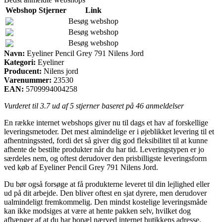
Webshop
Stjerner
Link
Besøg webshop
Besøg webshop
Besøg webshop
Navn:
Eyeliner Pencil Grey 791 Nilens Jord
Kategori:
Eyeliner
Producent:
Nilens jord
Varenummer:
23530
EAN:
5709994004258
Vurderet til
3.7
ud af 5 stjerner baseret på
46
anmeldelser
En række internet webshops giver nu til dags et hav af forskellige
leveringsmetoder. Det mest almindelige er i øjeblikket levering til et
afhentningssted, fordi det så giver dig god fleksibilitet til at kunne
afhente de bestilte produkter når du har tid. Leveringstypen er jo
særdeles nem, og oftest derudover den prisbilligste leveringsform
ved køb af Eyeliner Pencil Grey 791 Nilens Jord.
Du bør også forsøge at få produkterne leveret til din lejlighed eller
ud på dit arbejde. Den bliver oftest en sjat dyrere, men derudover
ualmindeligt fremkommelig. Den mindst kostelige leveringsmåde
kan ikke modsiges at være at hente pakken selv, hvilket dog
afhænger af at du har bopæl nærved internet butikkens adresse.