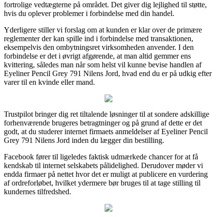
fortrolige vedtægterne på området. Det giver dig lejlighed til støtte,
hvis du oplever problemer i forbindelse med din handel.
Yderligere stiller vi forslag om at kunden er klar over de primære
reglementer der kan spille ind i forbindelse med transaktionen,
eksempelvis den ombytningsret virksomheden anvender. I den
forbindelse er det i øvrigt afgørende, at man altid gemmer ens
kvittering, således man når som helst vil kunne bevise handlen af
Eyeliner Pencil Grey 791 Nilens Jord, hvad end du er på udkig efter
varer til en kvinde eller mand.
Trustpilot bringer dig ret tiltalende løsninger til at sondere adskillige
forhenværende brugeres betragtninger og på grund af dette er det
godt, at du studerer internet firmaets anmeldelser af Eyeliner Pencil
Grey 791 Nilens Jord inden du lægger din bestilling.
Facebook fører til ligeledes faktisk udmærkede chancer for at få
kendskab til internet selskabets pålidelighed. Derudover møder vi
endda firmaer på nettet hvor det er muligt at publicere en vurdering
af ordreforløbet, hvilket ydermere bør bruges til at tage stilling til
kundernes tilfredshed.