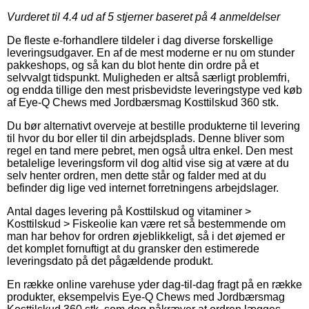
Vurderet til
4.4
ud af 5 stjerner baseret på
4
anmeldelser
De fleste e-forhandlere tildeler i dag diverse forskellige
leveringsudgaver. En af de mest moderne er nu om stunder
pakkeshops, og så kan du blot hente din ordre på et
selvvalgt tidspunkt. Muligheden er altså særligt problemfri,
og endda tillige den mest prisbevidste leveringstype ved køb
af Eye-Q Chews med Jordbærsmag Kosttilskud 360 stk.
Du bør alternativt overveje at bestille produkterne til levering
til hvor du bor eller til din arbejdsplads. Denne bliver som
regel en tand mere pebret, men også ultra enkel. Den mest
betalelige leveringsform vil dog altid vise sig at være at du
selv henter ordren, men dette står og falder med at du
befinder dig lige ved internet forretningens arbejdslager.
Antal dages levering på Kosttilskud og vitaminer >
Kosttilskud > Fiskeolie kan være ret så bestemmende om
man har behov for ordren øjeblikkeligt, så i det øjemed er
det komplet fornuftigt at du gransker den estimerede
leveringsdato på det pågældende produkt.
En række online varehuse yder dag-til-dag fragt på en række
produkter, eksempelvis Eye-Q Chews med Jordbærsmag