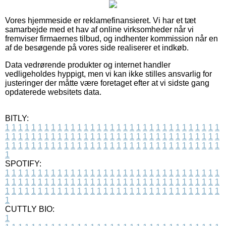
Vores hjemmeside er reklamefinansieret. Vi har et tæt
samarbejde med et hav af online virksomheder når vi
fremviser firmaernes tilbud, og indhenter kommission når en
af de besøgende på vores side realiserer et indkøb.
Data vedrørende produkter og internet handler
vedligeholdes hyppigt, men vi kan ikke stilles ansvarlig for
justeringer der måtte være foretaget efter at vi sidste gang
opdaterede websitets data.
BITLY:
1
1
1
1
1
1
1
1
1
1
1
1
1
1
1
1
1
1
1
1
1
1
1
1
1
1
1
1
1
1
1
1
1
1
1
1
1
1
1
1
1
1
1
1
1
1
1
1
1
1
1
1
1
1
1
1
1
1
1
1
1
1
1
1
1
1
1
1
1
1
1
1
1
1
1
1
1
1
1
1
1
1
1
1
1
1
1
1
1
1
1
1
1
1
1
1
1
1
1
1
SPOTIFY:
1
1
1
1
1
1
1
1
1
1
1
1
1
1
1
1
1
1
1
1
1
1
1
1
1
1
1
1
1
1
1
1
1
1
1
1
1
1
1
1
1
1
1
1
1
1
1
1
1
1
1
1
1
1
1
1
1
1
1
1
1
1
1
1
1
1
1
1
1
1
1
1
1
1
1
1
1
1
1
1
1
1
1
1
1
1
1
1
1
1
1
1
1
1
1
1
1
1
1
1
CUTTLY BIO:
1