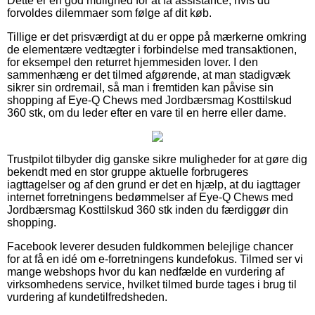
Dette er en god mulighed for at få assistance, hvis du
forvoldes dilemmaer som følge af dit køb.
Tillige er det prisværdigt at du er oppe på mærkerne omkring
de elementære vedtægter i forbindelse med transaktionen,
for eksempel den returret hjemmesiden lover. I den
sammenhæng er det tilmed afgørende, at man stadigvæk
sikrer sin ordremail, så man i fremtiden kan påvise sin
shopping af Eye-Q Chews med Jordbærsmag Kosttilskud
360 stk, om du leder efter en vare til en herre eller dame.
Trustpilot tilbyder dig ganske sikre muligheder for at gøre dig
bekendt med en stor gruppe aktuelle forbrugeres
iagttagelser og af den grund er det en hjælp, at du iagttager
internet forretningens bedømmelser af Eye-Q Chews med
Jordbærsmag Kosttilskud 360 stk inden du færdiggør din
shopping.
Facebook leverer desuden fuldkommen belejlige chancer
for at få en idé om e-forretningens kundefokus. Tilmed ser vi
mange webshops hvor du kan nedfælde en vurdering af
virksomhedens service, hvilket tilmed burde tages i brug til
vurdering af kundetilfredsheden.