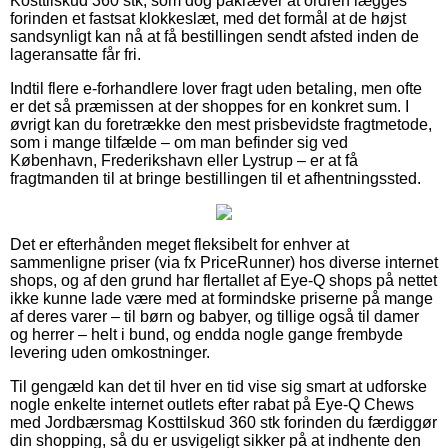
Kosttilskud 360 stk, som dog påkræver at ordren lægges
forinden et fastsat klokkeslæt, med det formål at de højst
sandsynligt kan nå at få bestillingen sendt afsted inden de
lageransatte får fri.
Indtil flere e-forhandlere lover fragt uden betaling, men ofte
er det så præmissen at der shoppes for en konkret sum. I
øvrigt kan du foretrække den mest prisbevidste fragtmetode,
som i mange tilfælde – om man befinder sig ved
København, Frederikshavn eller Lystrup – er at få
fragtmanden til at bringe bestillingen til et afhentningssted.
Det er efterhånden meget fleksibelt for enhver at
sammenligne priser (via fx PriceRunner) hos diverse internet
shops, og af den grund har flertallet af Eye-Q shops på nettet
ikke kunne lade være med at formindske priserne på mange
af deres varer – til børn og babyer, og tillige også til damer
og herrer – helt i bund, og endda nogle gange frembyde
levering uden omkostninger.
Til gengæld kan det til hver en tid vise sig smart at udforske
nogle enkelte internet outlets efter rabat på Eye-Q Chews
med Jordbærsmag Kosttilskud 360 stk forinden du færdiggør
din shopping, så du er usvigeligt sikker på at indhente den