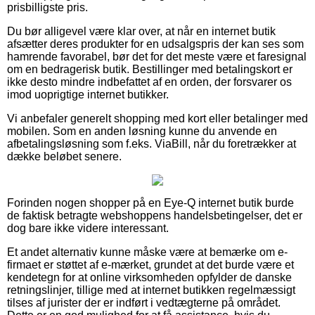
prisbilligste pris.
Du bør alligevel være klar over, at når en internet butik
afsætter deres produkter for en udsalgspris der kan ses som
hamrende favorabel, bør det for det meste være et faresignal
om en bedragerisk butik. Bestillinger med betalingskort er
ikke desto mindre indbefattet af en orden, der forsvarer os
imod uoprigtige internet butikker.
Vi anbefaler generelt shopping med kort eller betalinger med
mobilen. Som en anden løsning kunne du anvende en
afbetalingsløsning som f.eks. ViaBill, når du foretrækker at
dække beløbet senere.
Forinden nogen shopper på en Eye-Q internet butik burde
de faktisk betragte webshoppens handelsbetingelser, det er
dog bare ikke videre interessant.
Et andet alternativ kunne måske være at bemærke om e-
firmaet er støttet af e-mærket, grundet at det burde være et
kendetegn for at online virksomheden opfylder de danske
retningslinjer, tillige med at internet butikken regelmæssigt
tilses af jurister der er indført i vedtægterne på området.