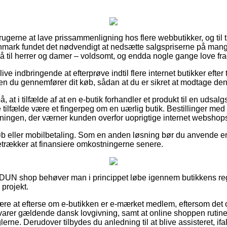
rbrugerne at lave prissammenligning hos flere webbutikker, og til 
Danmark fundet det nødvendigt at nedsætte salgspriserne på mange
så til herrer og damer – voldsomt, og endda nogle gange love fr
ve indbringende at efterprøve indtil flere internet butikker eft
en du gennemfører dit køb, sådan at du er sikret at modtage den 
 at i tilfælde af at en e-butik forhandler et produkt til en udsalg
 tilfælde være et fingerpeg om en uærlig butik. Bestillinger med
ningen, der værner kunden overfor uoprigtige internet webshop
tkøb eller mobilbetaling. Som en anden løsning bør du anvende 
foretrækker at finansiere omkostningerne senere.
IDUN shop behøver man i princippet løbe igennem butikkens reg
projekt.
ære at efterse om e-butikken er e-mærket medlem, eftersom det of
rsvarer gældende dansk lovgivning, samt at online shoppen ruti
rne. Derudover tilbydes du anledning til at blive assisteret, ifa