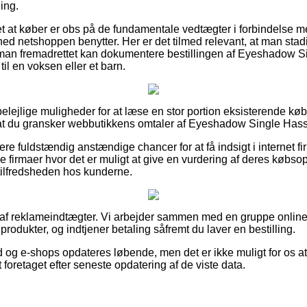
ing.
t at køber er obs på de fundamentale vedtægter i forbindelse me
hed netshoppen benytter. Her er det tilmed relevant, at man s
 man fremadrettet kan dokumentere bestillingen af Eyeshadow S
l en voksen eller et barn.
 belejlige muligheder for at læse en stor portion eksisterende kø
, at du gransker webbutikkens omtaler af Eyeshadow Single Hass
e fuldstændig anstændige chancer for at få indsigt i internet fi
e firmaer hvor det er muligt at give en vurdering af deres købso
e tilfredsheden hos kunderne.
t af reklameindtægter. Vi arbejder sammen med en gruppe online 
rodukter, og indtjener betaling såfremt du laver en bestilling.
d og e-shops opdateres løbende, men det er ikke muligt for os at
 foretaget efter seneste opdatering af de viste data.