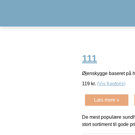
111
Øjenskygge baseret på hø
119
kr.
(Vis fragtpris)
Læs mere »
De mest populære sundh
stort sortiment til gode pr