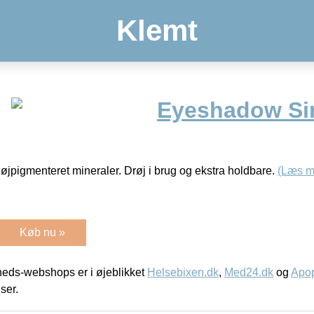
Klemt
Eyeshadow Si
jpigmenteret mineraler. Drøj i brug og ekstra holdbare.
(Læs m
Køb nu »
eds-webshops er i øjeblikket
Helsebixen.dk
,
Med24.dk
og
Apop
iser.