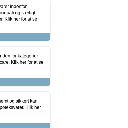
arer indenfor
møopati og særligt
 Klik her for at se
nden for kategorier
re. Klik her for at se
emt og sikkert kan
oteksvarer. Klik her