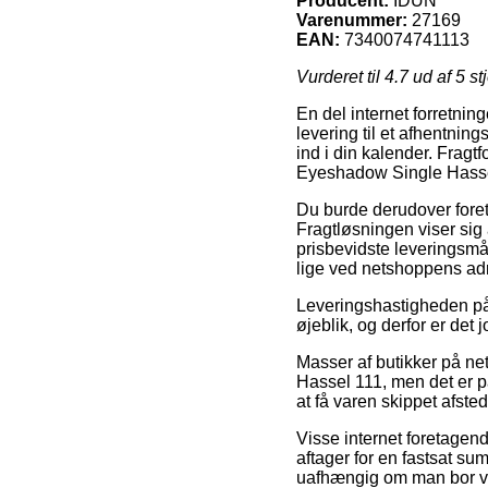
Producent:
IDUN
Varenummer:
27169
EAN:
7340074741113
Vurderet til
4.7
ud af 5 st
En del internet forretnin
levering til et afhentnings
ind i din kalender. Fragtf
Eyeshadow Single Hasse
Du burde derudover foretr
Fragtløsningen viser sig
prisbevidste leveringsmåd
lige ved netshoppens ad
Leveringshastigheden på
øjeblik, og derfor er de
Masser af butikker på ne
Hassel 111, men det er p
at få varen skippet afsted
Visse internet foretagend
aftager for en fastsat sum
uafhængig om man bor ved 