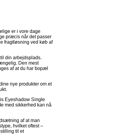
elige er i vore dage
 lige præcis når det passer
ige fragtløsning ved køb af
til din arbejdsplads.
gængelig. Den mest
nges af at du har bopæl
dine nye produkter om et
ukt.
lvis Eyeshadow Single
å de med sikkerhed kan nå
udsætning af at man
type, hvilket oftest –
lling til et