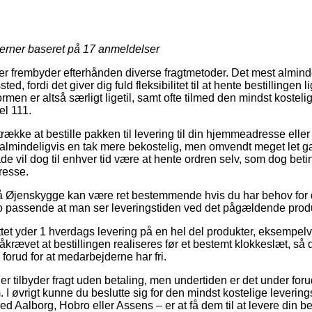
jerner baseret på
17
anmeldelser
ger frembyder efterhånden diverse fragtmetoder. Det mest almind
sted, fordi det giver dig fuld fleksibilitet til at hente bestillingen
ormen er altså særligt ligetil, samt ofte tilmed den mindst kostel
l 111.
ække at bestille pakken til levering til din hjemmeadresse eller 
 almindeligvis en tak mere bekostelig, men omvendt meget let 
e vil dog til enhver tid være at hente ordren selv, som dog beti
resse.
 Øjenskygge kan være ret bestemmende hvis du har behov for 
t jo passende at man ser leveringstiden ved det pågældende prod
ttet yder 1 hverdags levering på en hel del produkter, eksempe
åkrævet at bestillingen realiseres før et bestemt klokkeslæt, s
 forud for at medarbejderne har fri.
er tilbyder fragt uden betaling, men undertiden er det under for
. I øvrigt kunne du beslutte sig for den mindst kostelige leverings
Aalborg, Hobro eller Assens – er at få dem til at levere din besti