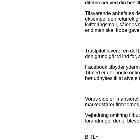
dilemmaer ved din bestill
Tilsvarende anbefales de
eksempel den returrettig
kvitteringsmail, således
end man skal købe gave ti
Trustpilot leverer en del
den grund går vi ind for
Facebook tilbyder ydermer
Tilmed er der nogle onlin
bør udnyttes til at afvej
Vores side er finansiere
markedsfører firmaernes p
Vejledning omkring tilbu
forandringer der er blevet
BITLY: