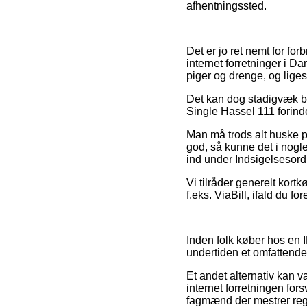
afhentningssted.
Det er jo ret nemt for fo
internet forretninger i 
piger og drenge, og lige
Det kan dog stadigvæk bli
Single Hassel 111 forind
Man må trods alt huske på,
god, så kunne det i nogle
ind under Indsigelsesord
Vi tilråder generelt kor
f.eks. ViaBill, ifald du 
Inden folk køber hos en 
undertiden et omfattende 
Et andet alternativ kan v
internet forretningen fo
fagmænd der mestrer regle