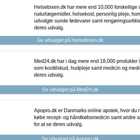
Helsebixen.dk har mere end 10.000 forskellige v
naturlægemidler, helsekost, personlig pleje, ho
udvalgte sunde fødevarer samt rengøringsartikler.
deres udvalg.
Se udvalget på Helsebixen.dk
Med24.dk har i dag mere end 18.000 produkter i
som kosttilskud, hudpleje samt medicin og medica
deres udvalg.
Se udvalget på Med24.dk
Apopro.dk er Danmarks online apotek, hvor du n
købe recept- og håndkøbsmedicin samt andre ap
for at se deres udvalg.
Se udvalget på Apopro.dk