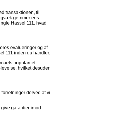
d transaktionen, til
tadigvæk gemmer ens
ingle Hassel 111, hvad
beres evalueringer og af
el 111 inden du handler.
rmaets popularitet.
plevelse, hvilket desuden
forretninger derved at vi
 give garantier imod