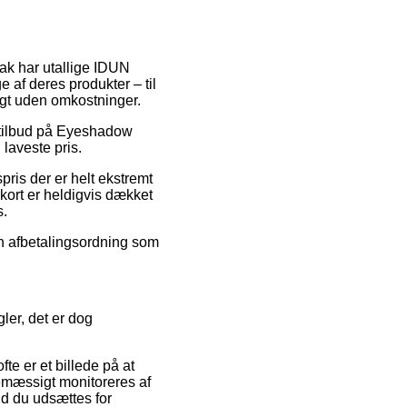
tak har utallige IDUN
 af deres produkter – til
agt uden omkostninger.
er tilbud på Eyeshadow
laveste pris.
spris der er helt ekstremt
 kort er heldigvis dækket
s.
en afbetalingsordning som
ler, det er dog
te er et billede på at
nemæssigt monitoreres af
ld du udsættes for