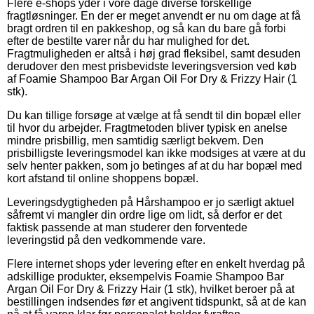
Flere e-shops yder i vore dage diverse forskellige
fragtløsninger. En der er meget anvendt er nu om dage at få
bragt ordren til en pakkeshop, og så kan du bare gå forbi
efter de bestilte varer når du har mulighed for det.
Fragtmuligheden er altså i høj grad fleksibel, samt desuden
derudover den mest prisbevidste leveringsversion ved køb
af Foamie Shampoo Bar Argan Oil For Dry & Frizzy Hair (1
stk).
Du kan tillige forsøge at vælge at få sendt til din bopæl eller
til hvor du arbejder. Fragtmetoden bliver typisk en anelse
mindre prisbillig, men samtidig særligt bekvem. Den
prisbilligste leveringsmodel kan ikke modsiges at være at du
selv henter pakken, som jo betinges af at du har bopæl med
kort afstand til online shoppens bopæl.
Leveringsdygtigheden på Hårshampoo er jo særligt aktuel
såfremt vi mangler din ordre lige om lidt, så derfor er det
faktisk passende at man studerer den forventede
leveringstid på den vedkommende vare.
Flere internet shops yder levering efter en enkelt hverdag på
adskillige produkter, eksempelvis Foamie Shampoo Bar
Argan Oil For Dry & Frizzy Hair (1 stk), hvilket beroer på at
bestillingen indsendes før et angivent tidspunkt, så at de kan