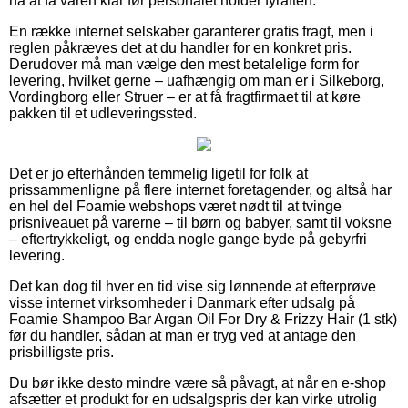
nå at få varen klar før personalet holder fyraften.
En række internet selskaber garanterer gratis fragt, men i
reglen påkræves det at du handler for en konkret pris.
Derudover må man vælge den mest betalelige form for
levering, hvilket gerne – uafhængig om man er i Silkeborg,
Vordingborg eller Struer – er at få fragtfirmaet til at køre
pakken til et udleveringssted.
Det er jo efterhånden temmelig ligetil for folk at
prissammenligne på flere internet foretagender, og altså har
en hel del Foamie webshops været nødt til at tvinge
prisniveauet på varerne – til børn og babyer, samt til voksne
– eftertrykkeligt, og endda nogle gange byde på gebyrfri
levering.
Det kan dog til hver en tid vise sig lønnende at efterprøve
visse internet virksomheder i Danmark efter udsalg på
Foamie Shampoo Bar Argan Oil For Dry & Frizzy Hair (1 stk)
før du handler, sådan at man er tryg ved at antage den
prisbilligste pris.
Du bør ikke desto mindre være så påvagt, at når en e-shop
afsætter et produkt for en udsalgspris der kan virke utrolig