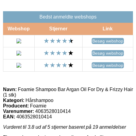
Bedst anmeldte webshops
Webshop
Stjerner
Link
Besøg webshop
Besøg webshop
Besøg webshop
Navn:
Foamie Shampoo Bar Argan Oil For Dry & Frizzy Hair
(1 stk)
Kategori:
Hårshampoo
Producent:
Foamie
Varenummer:
4063528010414
EAN:
4063528010414
Vurderet til
3.8
ud af 5 stjerner baseret på
19
anmeldelser