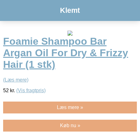
Klemt
Foamie Shampoo Bar
Argan Oil For Dry & Frizzy
Hair (1 stk)
(Læs mere)
52
kr.
(Vis fragtpris)
Læs mere »
Køb nu »