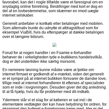
favorabel, kan det i nogle tilfælde være et faresignal om en
snydagtig online forretning. Bestillinger med kort er dog en
del af en lovbestemmelse, som skærmer en imod uægte
internet selskaber.
Generelt anbefaler vi kortkøb eller betalinger med mobilen.
Som alternativ burde du udnytte et afdragstilbud som for
eksempel ViaBill, hvis du efterspørger at dække betalingen
over et længere tidsrum.
Forud for at nogen handler i en Foamie e-forhandler
behøver de i virkeligheden tyde e-butikkens handelsvilkår,
dog er det undertiden ikke særlig morsomt.
En nemmere løsning kunne måske være at tjekke om
internet firmaet er godkendt af e-mærket, siden det generelt
er et sympol på at internet butikken forsvarer de danske love,
tillige med at internet forhandleren tit efterses af specialister
som er inde i lovgivningen. Desuden giver det dig anledning
til at få hjælp, hvis du får problemer med dit indkøb.
Ydermere slår vi et slag for at køberen er sat ind i de
elementære vedtægter der kan have betydning for ordren, for
eksempel den bytteret e-forretningen kører med. Her er det