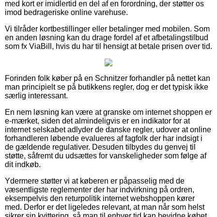
med kort er imidlertid en del af en forordning, der støtter os
imod bedrageriske online varehuse.
Vi tilråder kortbestillinger eller betalinger med mobilen. Som
en anden løsning kan du drage fordel af et afbetalingstilbud
som fx ViaBill, hvis du har til hensigt at betale prisen over tid.
Forinden folk køber på en Schnitzer forhandler på nettet kan
man principielt se på butikkens regler, dog er det typisk ikke
særlig interessant.
En nem løsning kan være at granske om internet shoppen er
e-mærket, siden det almindeligvis er en indikator for at
internet selskabet adlyder de danske regler, udover at online
forhandleren løbende evalueres af fagfolk der har indsigt i
de gældende regulativer. Desuden tilbydes du genvej til
støtte, såfremt du udsættes for vanskeligheder som følge af
dit indkøb.
Ydermere støtter vi at køberen er påpasselig med de
væsentligste reglementer der har indvirkning på ordren,
eksempelvis den returpolitik internet webshoppen kører
med. Derfor er det ligeledes relevant, at man når som helst
sikrer sin kvittering, så man til enhver tid kan bevidne købet