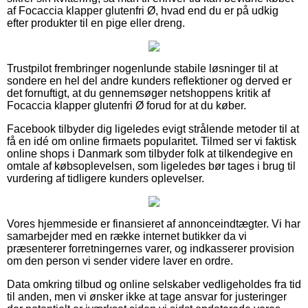
af Focaccia klapper glutenfri Ø, hvad end du er på udkig
efter produkter til en pige eller dreng.
Trustpilot frembringer nogenlunde stabile løsninger til at
sondere en hel del andre kunders reflektioner og derved er
det fornuftigt, at du gennemsøger netshoppens kritik af
Focaccia klapper glutenfri Ø forud for at du køber.
Facebook tilbyder dig ligeledes evigt strålende metoder til at
få en idé om online firmaets popularitet. Tilmed ser vi faktisk
online shops i Danmark som tilbyder folk at tilkendegive en
omtale af købsoplevelsen, som ligeledes bør tages i brug til
vurdering af tidligere kunders oplevelser.
Vores hjemmeside er finansieret af annonceindtægter. Vi har
samarbejder med en række internet butikker da vi
præsenterer forretningernes varer, og indkasserer provision
om den person vi sender videre laver en ordre.
Data omkring tilbud og online selskaber vedligeholdes fra tid
til anden, men vi ønsker ikke at tage ansvar for justeringer