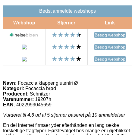
Bedst anmeldte webshops
Webshop
Stjerner
Link
Besøg webshop
Besøg webshop
Besøg webshop
Navn:
Focaccia klapper glutenfri Ø
Kategori:
Focaccia brød
Producent:
Schnitzer
Varenummer:
19207h
EAN:
4022993045659
Vurderet til
4.6
ud af 5 stjerner baseret på
10
anmeldelser
En del internet firmaer yder efterhånden en lang række
forskellige fragttyper. Førstevalget hos mange er i øjeblikket