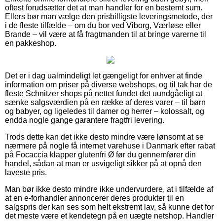
oftest forudsætter det at man handler for en bestemt sum.
Ellers bør man vælge den prisbilligste leveringsmetode, der
i de fleste tilfælde – om du bor ved Viborg, Værløse eller
Brande – vil være at få fragtmanden til at bringe varerne til
en pakkeshop.
Det er i dag ualmindeligt let gængeligt for enhver at finde
information om priser på diverse webshops, og til tak har de
fleste Schnitzer shops på nettet fundet det uundgåeligt at
sænke salgsværdien på en række af deres varer – til børn
og babyer, og ligeledes til damer og herrer – kolossalt, og
endda nogle gange garantere fragtfri levering.
Trods dette kan det ikke desto mindre være lønsomt at se
nærmere på nogle få internet varehuse i Danmark efter rabat
på Focaccia klapper glutenfri Ø før du gennemfører din
handel, sådan at man er usvigeligt sikker på at opnå den
laveste pris.
Man bør ikke desto mindre ikke undervurdere, at i tilfælde af
at en e-forhandler annoncerer deres produkter til en
salgspris der kan ses som helt ekstremt lav, så kunne det for
det meste være et kendetegn på en uægte netshop. Handler