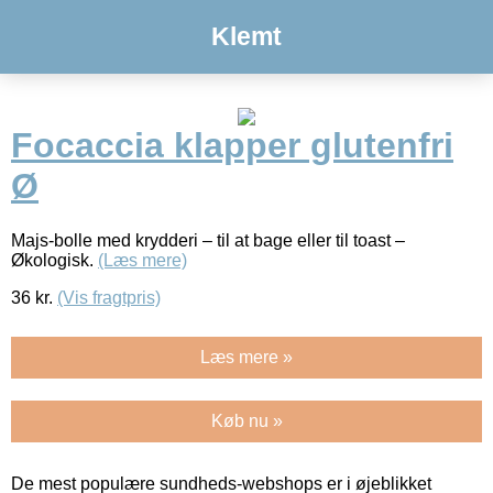
Klemt
Focaccia klapper glutenfri
Ø
Majs-bolle med krydderi – til at bage eller til toast –
Økologisk.
(Læs mere)
36
kr.
(Vis fragtpris)
Læs mere »
Køb nu »
De mest populære sundheds-webshops er i øjeblikket