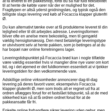
at få leveret til en pakkeshop, fordi du så har fuld fleksibilitet
til at hente de købte varer når der er mulighed for det.
Fragttypen er altså yderst gnidningsløs, og typisk også den
billigste slags levering ved køb af Focaccia klapper glutenfri
Ø.
Du kan alternativt tænke over at få produkterne leveret til din
lejlighed eller til dit arbejdes adresse. Leveringsformen
bliver ofte en anelse mere bekostelig, men til gengæld
vældig hensigtsmæssig. Den mest betalelige leveringstype
er utvivlsomt selv at hente pakken, som jo betinges af at du
har bopæl nær online forretningens lager.
Leveringstidspunktet på Focaccia brød kan i nogle tilfælde
være vældig essentiel hvis vi mangler dine nye varer om kort
tid, og i det øjemed er det fuldkommen essentielt at vi tjekker
leveringstiden for den vedkommende vare.
Adskillige online virksomheder annoncerer dag-til-dag
levering på deres favorit varer, eksempelvis Focaccia
klapper glutenfri Ø, men som trods alt er regnet ud fra at
ordren aflægges forud for et fastslået tidspunkt, så at de med
sikkerhed kan nå at få ordren ordnet forud for at de
pakkeansatte får fri.
Enkelte online forhandlere sikrer levering uden gebyr, men