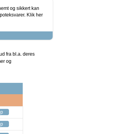
emt og sikkert kan
oteksvarer. Klik her
 fra bl.a. deres
mer og
op
op