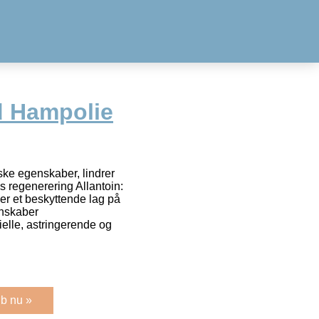
 Hampolie
ske egenskaber, lindrer
s regenerering Allantoin:
r et beskyttende lag på
nskaber
ielle, astringerende og
b nu »