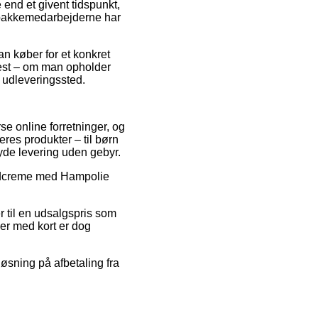
 end et givent tidspunkt,
n pakkemedarbejderne har
n køber for et konkret
ftest – om man opholder
et udleveringssted.
rse online forretninger, og
res produkter – til børn
 yde levering uden gebyr.
 Fodcreme med Hampolie
r til en udsalgspris som
ger med kort er dog
løsning på afbetaling fra