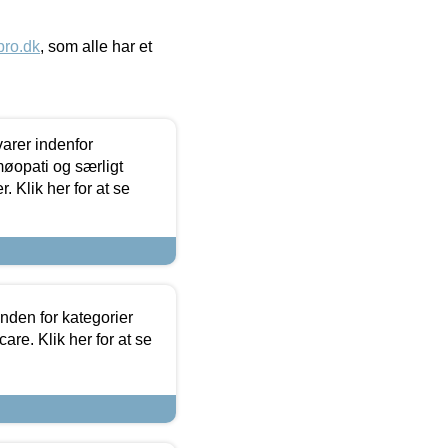
ro.dk
, som alle har et
arer indenfor
møopati og særligt
 Klik her for at se
nden for kategorier
re. Klik her for at se