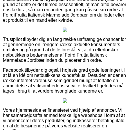
grund af dette er det tilmed essesentielt, at man altid bevarer
ens faktura, så man en anden gang kan påvise sin ordre af
FoirdiFrutta Italiensk Marmelade Jordbær, om du leder efter
et produkt til en mand eller kvinde.
Trustpilot tilbyder dig en lang række uafhængige chancer for
at gennemrode en længere række aktuelle konsumenters
omtaler og på grund af dette foreslår vi, at du efterforsker
netbutikkens bedømmelser af FoirdiFrutta Italiensk
Marmelade Jordbær inden du placerer din ordre.
Facebook tilbyder dig også i højeste grad gode løsninger til
at få en idé om netbutikkens kundefokus. Desuden er der en
række internet varehuse som gør det muligt at forfatte en
anmeldelse af virksomhedens service, hvilket ligeledes må
tages i brug til at vurdere hvor glade kunderne er.
Vores hjemmeside er finansieret ved hjælp af annoncer. Vi
har samarbejdsaftaler med forskellige webshops i form af at
vi annoncerer deres produkter, og indkasserer betaling ifald
en af de besøgende på vores website realiserer en