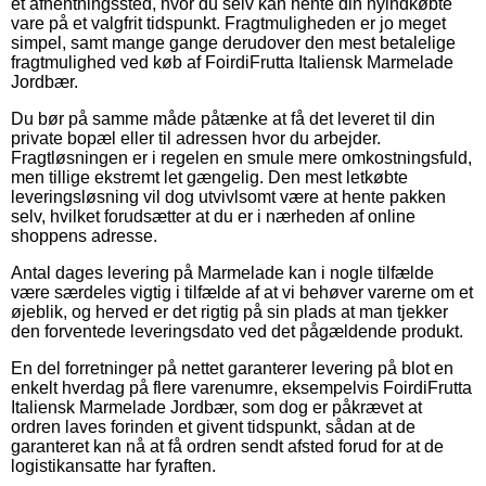
et afhentningssted, hvor du selv kan hente din nyindkøbte
vare på et valgfrit tidspunkt. Fragtmuligheden er jo meget
simpel, samt mange gange derudover den mest betalelige
fragtmulighed ved køb af FoirdiFrutta Italiensk Marmelade
Jordbær.
Du bør på samme måde påtænke at få det leveret til din
private bopæl eller til adressen hvor du arbejder.
Fragtløsningen er i regelen en smule mere omkostningsfuld,
men tillige ekstremt let gængelig. Den mest letkøbte
leveringsløsning vil dog utvivlsomt være at hente pakken
selv, hvilket forudsætter at du er i nærheden af online
shoppens adresse.
Antal dages levering på Marmelade kan i nogle tilfælde
være særdeles vigtig i tilfælde af at vi behøver varerne om et
øjeblik, og herved er det rigtig på sin plads at man tjekker
den forventede leveringsdato ved det pågældende produkt.
En del forretninger på nettet garanterer levering på blot en
enkelt hverdag på flere varenumre, eksempelvis FoirdiFrutta
Italiensk Marmelade Jordbær, som dog er påkrævet at
ordren laves forinden et givent tidspunkt, sådan at de
garanteret kan nå at få ordren sendt afsted forud for at de
logistikansatte har fyraften.