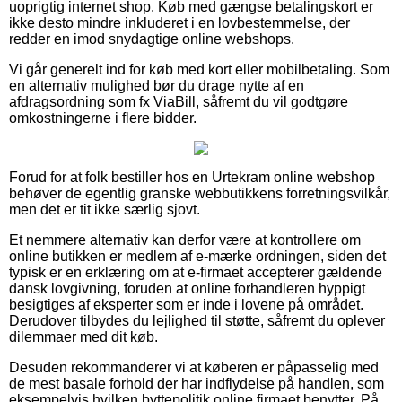
uoprigtig internet shop. Køb med gængse betalingskort er
ikke desto mindre inkluderet i en lovbestemmelse, der
redder en imod snydagtige online webshops.
Vi går generelt ind for køb med kort eller mobilbetaling. Som
en alternativ mulighed bør du drage nytte af en
afdragsordning som fx ViaBill, såfremt du vil godtgøre
omkostningerne i flere bidder.
Forud for at folk bestiller hos en Urtekram online webshop
behøver de egentlig granske webbutikkens forretningsvilkår,
men det er tit ikke særlig sjovt.
Et nemmere alternativ kan derfor være at kontrollere om
online butikken er medlem af e-mærke ordningen, siden det
typisk er en erklæring om at e-firmaet accepterer gældende
dansk lovgivning, foruden at online forhandleren hyppigt
besigtiges af eksperter som er inde i lovene på området.
Derudover tilbydes du lejlighed til støtte, såfremt du oplever
dilemmaer med dit køb.
Desuden rekommanderer vi at køberen er påpasselig med
de mest basale forhold der har indflydelse på handlen, som
eksempelvis hvilken byttepolitik online firmaet benytter. På