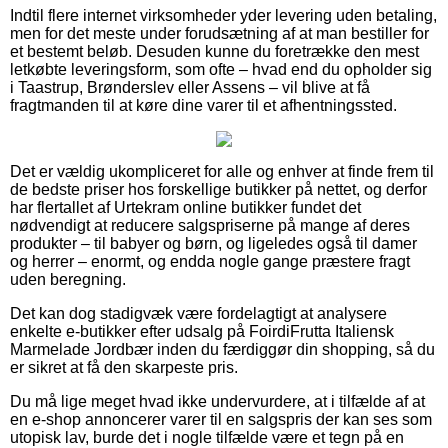
Indtil flere internet virksomheder yder levering uden betaling,
men for det meste under forudsætning af at man bestiller for
et bestemt beløb. Desuden kunne du foretrække den mest
letkøbte leveringsform, som ofte – hvad end du opholder sig
i Taastrup, Brønderslev eller Assens – vil blive at få
fragtmanden til at køre dine varer til et afhentningssted.
Det er vældig ukompliceret for alle og enhver at finde frem til
de bedste priser hos forskellige butikker på nettet, og derfor
har flertallet af Urtekram online butikker fundet det
nødvendigt at reducere salgspriserne på mange af deres
produkter – til babyer og børn, og ligeledes også til damer
og herrer – enormt, og endda nogle gange præstere fragt
uden beregning.
Det kan dog stadigvæk være fordelagtigt at analysere
enkelte e-butikker efter udsalg på FoirdiFrutta Italiensk
Marmelade Jordbær inden du færdiggør din shopping, så du
er sikret at få den skarpeste pris.
Du må lige meget hvad ikke undervurdere, at i tilfælde af at
en e-shop annoncerer varer til en salgspris der kan ses som
utopisk lav, burde det i nogle tilfælde være et tegn på en