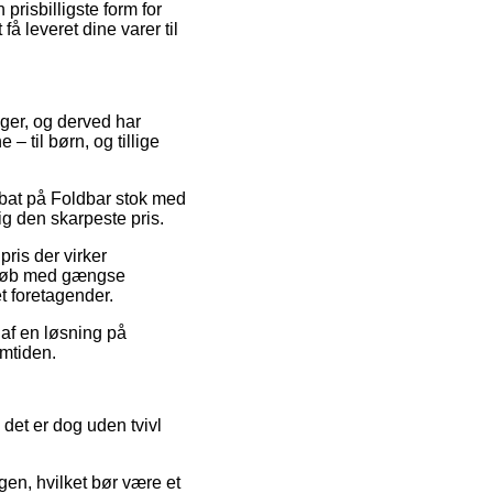
prisbilligste form for
få leveret dine varer til
inger, og derved har
 til børn, og tillige
rabat på Foldbar stok med
ig den skarpeste pris.
ris der virker
. Køb med gængse
t foretagender.
 af en løsning på
emtiden.
 det er dog uden tvivl
en, hvilket bør være et