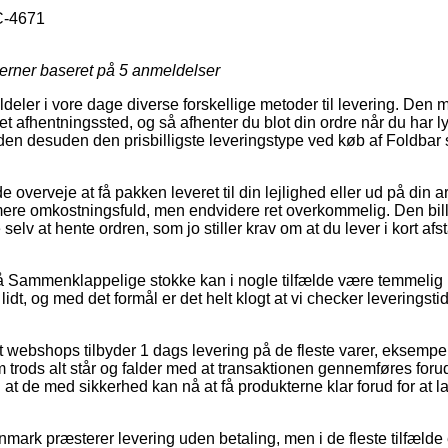
-4671
jerner baseret på
5
anmeldelser
ildeler i vore dage diverse forskellige metoder til levering. Den 
il et afhentningssted, og så afhenter du blot din ordre når du har ly
en desuden den prisbilligste leveringstype ved køb af Foldbar
verveje at få pakken leveret til din lejlighed eller ud på din 
re omkostningsfuld, men endvidere ret overkommelig. Den billi
e selv at hente ordren, som jo stiller krav om at du lever i kort af
 Sammenklappelige stokke kan i nogle tilfælde være temmelig
lidt, og med det formål er det helt klogt at vi checker levering
webshops tilbyder 1 dags levering på de fleste varer, eksempe
trods alt står og falder med at transaktionen gennemføres forud
 at de med sikkerhed kan nå at få produkterne klar forud for at 
Danmark præsterer levering uden betaling, men i de fleste tilfælde