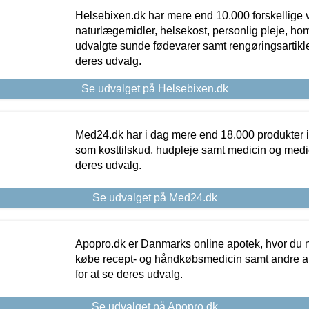
Helsebixen.dk har mere end 10.000 forskellige v
naturlægemidler, helsekost, personlig pleje, ho
udvalgte sunde fødevarer samt rengøringsartikler.
deres udvalg.
Se udvalget på Helsebixen.dk
Med24.dk har i dag mere end 18.000 produkter i
som kosttilskud, hudpleje samt medicin og medica
deres udvalg.
Se udvalget på Med24.dk
Apopro.dk er Danmarks online apotek, hvor du n
købe recept- og håndkøbsmedicin samt andre ap
for at se deres udvalg.
Se udvalget på Apopro.dk