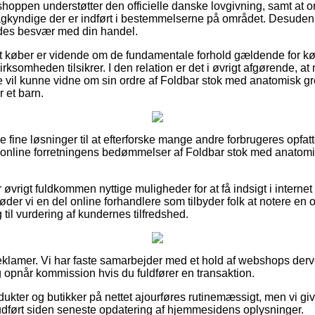
shoppen understøtter den officielle danske lovgivning, samt at o
kyndige der er indført i bestemmelserne på området. Desuden gi
oldes besvær med din handel.
at køber er vidende om de fundamentale forhold gældende for k
virksomheden tilsikrer. I den relation er det i øvrigt afgørende, 
 vil kunne vidne om sin ordre af Foldbar stok med anatomisk g
r et barn.
ere fine løsninger til at efterforske mange andre forbrugeres opfat
er online forretningens bedømmelser af Foldbar stok med anatomis
øvrigt fuldkommen nyttige muligheder for at få indsigt i interne
der vi en del online forhandlere som tilbyder folk at notere en
til vurdering af kundernes tilfredshed.
reklamer. Vi har faste samarbejder med et hold af webshops derv
g opnår kommission hvis du fuldfører en transaktion.
ukter og butikker på nettet ajourføres rutinemæssigt, men vi gi
r udført siden seneste opdatering af hjemmesidens oplysninger.