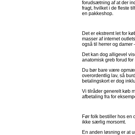
forudsætning af at der in
fragt, hvilket i de fleste
en pakkeshop.
Det er ekstremt let for kø
masser af internet outlet
også til herrer og damer 
Det kan dog alligevel vis
anatomisk greb forud for 
Du bør bare være opmærkso
overordentlig lav, så bu
betalingskort er dog inkl
Vi tilråder generelt køb 
afbetaling fra for eksemp
Før folk bestiller hos en
ikke særlig morsomt.
En anden løsning er at 