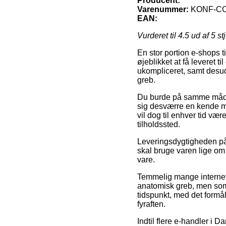
Producent:
Varenummer:
KONF-CC
EAN:
Vurderet til
4.5
ud af 5 st
En stor portion e-shops t
øjeblikket at få leveret t
ukompliceret, samt desud
greb.
Du burde på samme måde o
sig desværre en kende me
vil dog til enhver tid vær
tilholdssted.
Leveringsdygtigheden på
skal bruge varen lige om 
vare.
Temmelig mange internet 
anatomisk greb, men som 
tidspunkt, med det formål
fyraften.
Indtil flere e-handler i 