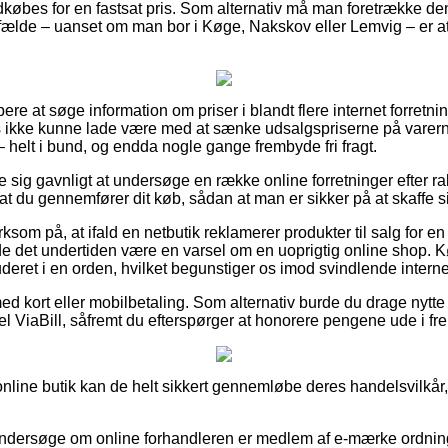
dkøbes for en fastsat pris. Som alternativ må man foretrække den 
 tilfælde – uanset om man bor i Køge, Nakskov eller Lemvig – er at 
bere at søge information om priser i blandt flere internet forretn
s ikke kunne lade være med at sænke udsalgspriserne på varerne –
– helt i bund, og endda nogle gange frembyde fri fragt.
e sig gavnligt at undersøge en række online forretninger efter 
at du gennemfører dit køb, sådan at man er sikker på at skaffe s
m på, at ifald en netbutik reklamerer produkter til salg for en p
rde det undertiden være en varsel om en uoprigtig online shop
uderet i en orden, hvilket begunstiger os imod svindlende interne
med kort eller mobilbetaling. Som alternativ burde du drage nytte
el ViaBill, såfremt du efterspørger at honorere pengene ude i fr
 online butik kan de helt sikkert gennemløbe deres handelsvilkår,
undersøge om online forhandleren er medlem af e-mærke ordning