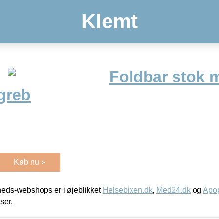
Klemt
Foldbar stok 
greb
Køb nu »
eds-webshops er i øjeblikket
Helsebixen.dk
,
Med24.dk
og
Apop
iser.