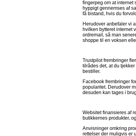
fingerpeg om at internet 
hyppigt gennemses af sag
få bistand, hvis du forv
Herudover anbefaler vi 
hvilken bytteret internet 
ordremail, så man senere
shoppe til en voksen elle
Trustpilot frembringer fl
tilrådes det, at du tjekk
bestiller.
Facebook frembringer for 
popularitet. Derudover mø
desuden kan tages i brug 
Websitet finansieres af 
butikkernes produkter, o
Anvisninger omkring prod
rettelser der muligvis e