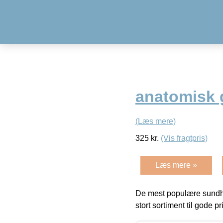
anatomisk 
(Læs mere)
325
kr.
(Vis fragtpris)
Læs mere »
De mest populære sundh
stort sortiment til gode pr