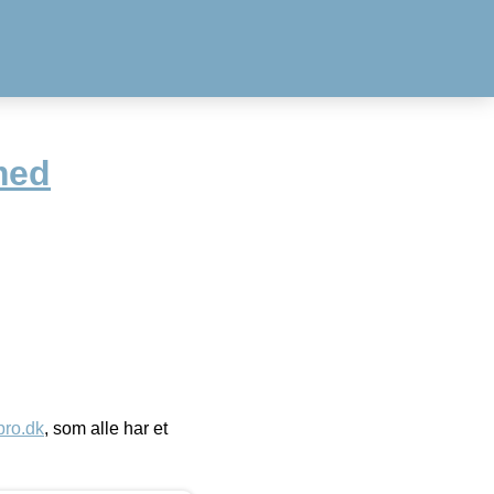
med
ro.dk
, som alle har et