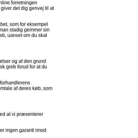
nline forretningen
ver det dig genvej til at
øbet, som for eksempel
at man stadig gemmer sin
reb, uanset om du skal
telser og af den grund
k greb forud for at du
t forhandlerens
 omtale af deres køb, som
ed at vi præsenterer
ver ingen garanti imod