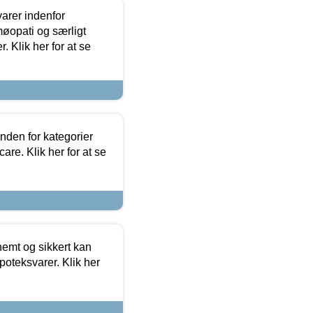
arer indenfor
møopati og særligt
 Klik her for at se
nden for kategorier
re. Klik her for at se
emt og sikkert kan
oteksvarer. Klik her