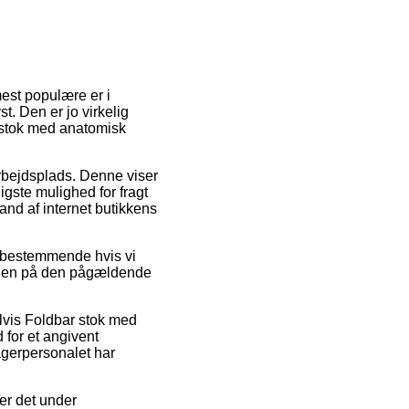
mest populære er i
st. Den er jo virkelig
 stok med anatomisk
arbejdsplads. Denne viser
gste mulighed for fragt
stand af internet butikkens
 bestemmende hvis vi
stiden på den pågældende
lvis Foldbar stok med
 for et angivent
lagerpersonalet har
 er det under