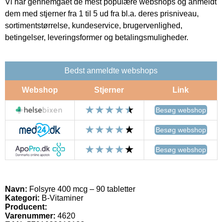
Vi har gennemgået de mest populære webshops og anmeldt
dem med stjerner fra 1 til 5 ud fra bl.a. deres prisniveau,
sortimentstørrelse, kundeservice, brugervenlighed,
betingelser, leveringsformer og betalingsmuligheder.
Bedst anmeldte webshops
Webshop
Stjerner
Link
Besøg webshop
Besøg webshop
Besøg webshop
Navn:
Folsyre 400 mcg – 90 tabletter
Kategori:
B-Vitaminer
Producent:
Varenummer:
4620