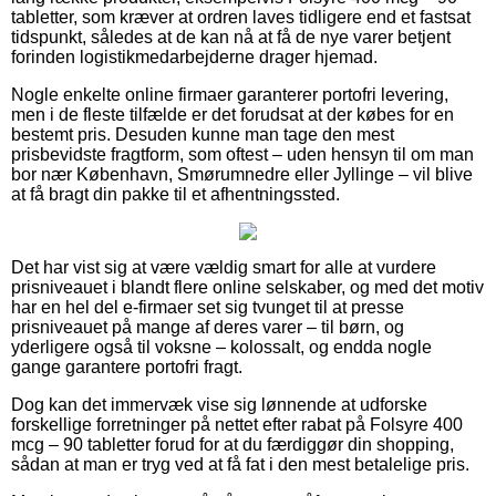
tabletter, som kræver at ordren laves tidligere end et fastsat
tidspunkt, således at de kan nå at få de nye varer betjent
forinden logistikmedarbejderne drager hjemad.
Nogle enkelte online firmaer garanterer portofri levering,
men i de fleste tilfælde er det forudsat at der købes for en
bestemt pris. Desuden kunne man tage den mest
prisbevidste fragtform, som oftest – uden hensyn til om man
bor nær København, Smørumnedre eller Jyllinge – vil blive
at få bragt din pakke til et afhentningssted.
Det har vist sig at være vældig smart for alle at vurdere
prisniveauet i blandt flere online selskaber, og med det motiv
har en hel del e-firmaer set sig tvunget til at presse
prisniveauet på mange af deres varer – til børn, og
yderligere også til voksne – kolossalt, og endda nogle
gange garantere portofri fragt.
Dog kan det immervæk vise sig lønnende at udforske
forskellige forretninger på nettet efter rabat på Folsyre 400
mcg – 90 tabletter forud for at du færdiggør din shopping,
sådan at man er tryg ved at få fat i den mest betalelige pris.