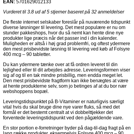
EAN:
5701629012133
Vurderet til
3.8
ud af 5 stjerner baseret på
32
anmeldelser
De fleste internet selskaber foreslår på nuværende tidspunkt
diverse løsninger til levering. Det mest populære er nu om
stunder pakkeshops, hvor du så nemt kan hente dine nye
produkter lige præcis når det passer ind i din kalender.
Muligheden er altså i høj grad problemfri, og oftest ydermere
den mest prisbevidste løsning til levering ved køb af Folsyre
400 mcg – 90 tabletter.
Du kan ydermere tænke over at få ordren leveret til din
lejlighed eller til dit arbejdes adresse. Leveringsformen viser
sig af og til en tak mindre prisbillig, men endda meget let.
Den mest prisbevidste fragtform kan ikke benægtes at være
at hente produkterne selv, som jo betinges af at du bor nær
webshoppens bopæl.
Leveringstidspunktet på B-Vitaminer er naturligvis særligt
vital hvis du skal bruge dine nye varer fluks, så med det
formål er det bestemt centralt at vi dobbelttjekker det
forventede leveringstidspunkt ved den pågældende vare.
En stor portion e-forretninger byder på dag-til-dag fragt på en
lang række produkter, eksempelvis Folsyre 400 mcg – 90