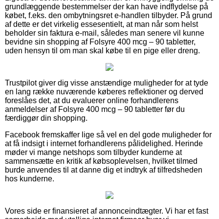
grundlæggende bestemmelser der kan have indflydelse på
købet, f.eks. den ombytningsret e-handlen tilbyder. På grund
af dette er det virkelig essesentielt, at man når som helst
beholder sin faktura e-mail, således man senere vil kunne
bevidne sin shopping af Folsyre 400 mcg – 90 tabletter,
uden hensyn til om man skal købe til en pige eller dreng.
Trustpilot giver dig visse anstændige muligheder for at tyde
en lang række nuværende køberes reflektioner og derved
foreslåes det, at du evaluerer online forhandlerens
anmeldelser af Folsyre 400 mcg – 90 tabletter før du
færdiggør din shopping.
Facebook fremskaffer lige så vel en del gode muligheder for
at få indsigt i internet forhandlerens pålidelighed. Herinde
møder vi mange netshops som tilbyder kunderne at
sammensætte en kritik af købsoplevelsen, hvilket tilmed
burde anvendes til at danne dig et indtryk af tilfredsheden
hos kunderne.
Vores side er finansieret af annonceindtægter. Vi har et fast