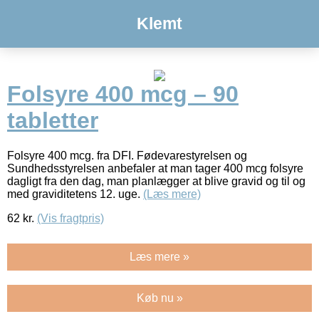
Klemt
Folsyre 400 mcg – 90
tabletter
Folsyre 400 mcg. fra DFI. Fødevarestyrelsen og
Sundhedsstyrelsen anbefaler at man tager 400 mcg folsyre
dagligt fra den dag, man planlægger at blive gravid og til og
med graviditetens 12. uge.
(Læs mere)
62
kr.
(Vis fragtpris)
Læs mere »
Køb nu »