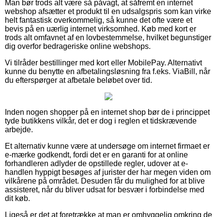
Man bør trods alt være så påvagt, at såfremt en internet
webshop afsætter et produkt til en udsalgspris som kan virke
helt fantastisk overkommelig, så kunne det ofte være et
bevis på en uærlig internet virksomhed. Køb med kort er
trods alt omfavnet af en lovbestemmelse, hvilket begunstiger
dig overfor bedrageriske online webshops.
Vi tilråder bestillinger med kort eller MobilePay. Alternativt
kunne du benytte en afbetalingsløsning fra f.eks. ViaBill, når
du efterspørger at afbetale beløbet over tid.
Inden nogen shopper på en internet shop bør de i princippet
tyde butikkens vilkår, det er dog i reglen et tidskrævende
arbejde.
Et alternativ kunne være at undersøge om internet firmaet er
e-mærke godkendt, fordi det er en garanti for at online
forhandleren adlyder de opstillede regler, udover at e-
handlen hyppigt besøges af jurister der har megen viden om
vilkårene på området. Desuden får du mulighed for at blive
assisteret, når du bliver udsat for besvær i forbindelse med
dit køb.
Ligeså er det at foretrække at man er omhyggelig omkring de