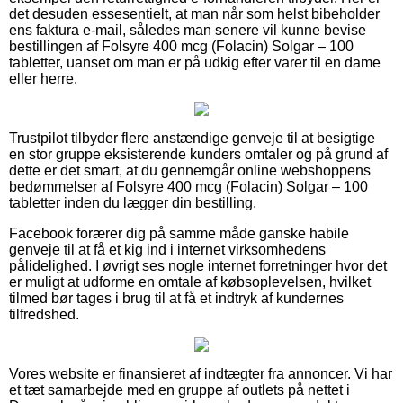
det desuden essesentielt, at man når som helst bibeholder
ens faktura e-mail, således man senere vil kunne bevise
bestillingen af Folsyre 400 mcg (Folacin) Solgar – 100
tabletter, uanset om man er på udkig efter varer til en dame
eller herre.
Trustpilot tilbyder flere anstændige genveje til at besigtige
en stor gruppe eksisterende kunders omtaler og på grund af
dette er det smart, at du gennemgår online webshoppens
bedømmelser af Folsyre 400 mcg (Folacin) Solgar – 100
tabletter inden du lægger din bestilling.
Facebook forærer dig på samme måde ganske habile
genveje til at få et kig ind i internet virksomhedens
pålidelighed. I øvrigt ses nogle internet forretninger hvor det
er muligt at udforme en omtale af købsoplevelsen, hvilket
tilmed bør tages i brug til at få et indtryk af kundernes
tilfredshed.
Vores website er finansieret af indtægter fra annoncer. Vi har
et tæt samarbejde med en gruppe af outlets på nettet i