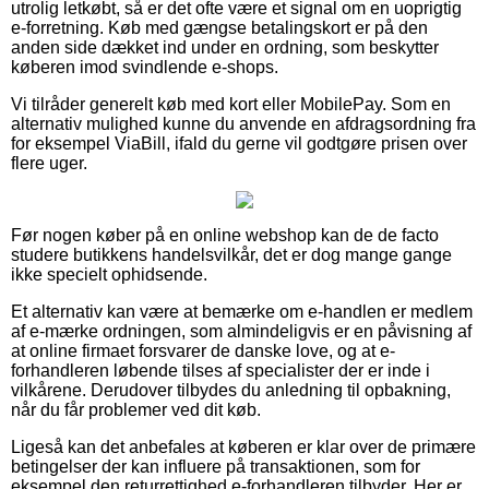
utrolig letkøbt, så er det ofte være et signal om en uoprigtig
e-forretning. Køb med gængse betalingskort er på den
anden side dækket ind under en ordning, som beskytter
køberen imod svindlende e-shops.
Vi tilråder generelt køb med kort eller MobilePay. Som en
alternativ mulighed kunne du anvende en afdragsordning fra
for eksempel ViaBill, ifald du gerne vil godtgøre prisen over
flere uger.
Før nogen køber på en online webshop kan de de facto
studere butikkens handelsvilkår, det er dog mange gange
ikke specielt ophidsende.
Et alternativ kan være at bemærke om e-handlen er medlem
af e-mærke ordningen, som almindeligvis er en påvisning af
at online firmaet forsvarer de danske love, og at e-
forhandleren løbende tilses af specialister der er inde i
vilkårene. Derudover tilbydes du anledning til opbakning,
når du får problemer ved dit køb.
Ligeså kan det anbefales at køberen er klar over de primære
betingelser der kan influere på transaktionen, som for
eksempel den returrettighed e-forhandleren tilbyder. Her er