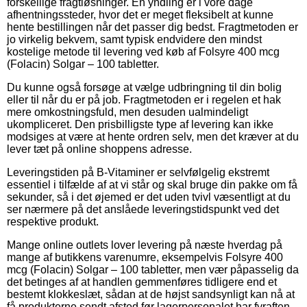
forskellige fragtløsninger. En yndling er i vore dage
afhentningssteder, hvor det er meget fleksibelt at kunne
hente bestillingen når det passer dig bedst. Fragtmetoden er
jo virkelig bekvem, samt typisk endvidere den mindst
kostelige metode til levering ved køb af Folsyre 400 mcg
(Folacin) Solgar – 100 tabletter.
Du kunne også forsøge at vælge udbringning til din bolig
eller til når du er på job. Fragtmetoden er i regelen et hak
mere omkostningsfuld, men desuden ualmindeligt
ukompliceret. Den prisbilligste type af levering kan ikke
modsiges at være at hente ordren selv, men det kræver at du
lever tæt på online shoppens adresse.
Leveringstiden på B-Vitaminer er selvfølgelig ekstremt
essentiel i tilfælde af at vi står og skal bruge din pakke om få
sekunder, så i det øjemed er det uden tvivl væsentligt at du
ser nærmere på det anslåede leveringstidspunkt ved det
respektive produkt.
Mange online outlets lover levering på næste hverdag på
mange af butikkens varenumre, eksempelvis Folsyre 400
mcg (Folacin) Solgar – 100 tabletter, men vær påpasselig da
det betinges af at handlen gemmenføres tidligere end et
bestemt klokkeslæt, sådan at de højst sandsynligt kan nå at
få produkterne sendt afsted før lagerpersonalet har fyraften.