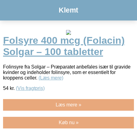
Klemt
Folsyre 400 mcg (Folacin)
Solgar – 100 tabletter
Folinsyre fra Solgar – Præparatet anbefales især til gravide
kvinder og indeholder folinsyre, som er essentielt for
kroppens celler.
(Læs mere)
54
kr.
(Vis fragtpris)
Læs mere »
Køb nu »