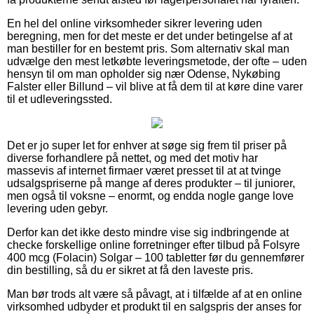
En hel del online virksomheder sikrer levering uden
beregning, men for det meste er det under betingelse af at
man bestiller for en bestemt pris. Som alternativ skal man
udvælge den mest letkøbte leveringsmetode, der ofte – uden
hensyn til om man opholder sig nær Odense, Nykøbing
Falster eller Billund – vil blive at få dem til at køre dine varer
til et udleveringssted.
Det er jo super let for enhver at søge sig frem til priser på
diverse forhandlere på nettet, og med det motiv har
massevis af internet firmaer været presset til at at tvinge
udsalgspriserne på mange af deres produkter – til juniorer,
men også til voksne – enormt, og endda nogle gange love
levering uden gebyr.
Derfor kan det ikke desto mindre vise sig indbringende at
checke forskellige online forretninger efter tilbud på Folsyre
400 mcg (Folacin) Solgar – 100 tabletter før du gennemfører
din bestilling, så du er sikret at få den laveste pris.
Man bør trods alt være så påvagt, at i tilfælde af at en online
virksomhed udbyder et produkt til en salgspris der anses for