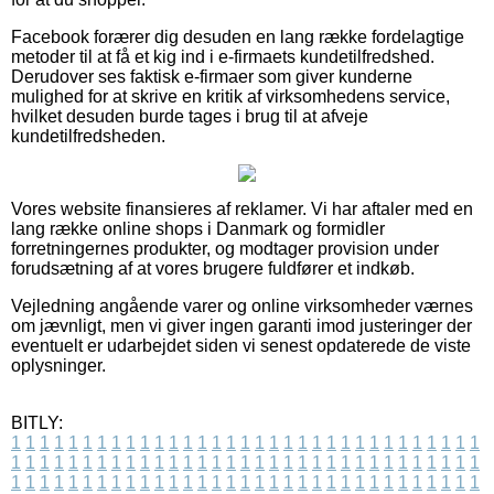
Facebook forærer dig desuden en lang række fordelagtige
metoder til at få et kig ind i e-firmaets kundetilfredshed.
Derudover ses faktisk e-firmaer som giver kunderne
mulighed for at skrive en kritik af virksomhedens service,
hvilket desuden burde tages i brug til at afveje
kundetilfredsheden.
Vores website finansieres af reklamer. Vi har aftaler med en
lang række online shops i Danmark og formidler
forretningernes produkter, og modtager provision under
forudsætning af at vores brugere fuldfører et indkøb.
Vejledning angående varer og online virksomheder værnes
om jævnligt, men vi giver ingen garanti imod justeringer der
eventuelt er udarbejdet siden vi senest opdaterede de viste
oplysninger.
BITLY:
1
1
1
1
1
1
1
1
1
1
1
1
1
1
1
1
1
1
1
1
1
1
1
1
1
1
1
1
1
1
1
1
1
1
1
1
1
1
1
1
1
1
1
1
1
1
1
1
1
1
1
1
1
1
1
1
1
1
1
1
1
1
1
1
1
1
1
1
1
1
1
1
1
1
1
1
1
1
1
1
1
1
1
1
1
1
1
1
1
1
1
1
1
1
1
1
1
1
1