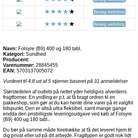
Besøg webshop
Besøg webshop
Navn:
Folsyre (B9) 400 ug 180 tabl.
Kategori:
Sundhed
Producent:
Varenummer:
28845455
EAN:
5703137005072
Vurderet til
4.8
ud af 5 stjerner baseret på
31
anmeldelser
Størstedelen af outlets på nettet yder heldigvis alverdens
fragtformer. En yndling er p.t. at få bragt ordren til en
pakkeshop, som gør at du kan hente dine varer på et valgfrit
tidspunkt. Den er altså ultra fleksibel, samt mange gange
endda den prisbilligste leveringsudgave ved køb af Folsyre
(B9) 400 ug 180 tabl..
Du bør på samme måde foretrække at få det leveret hjem til
dig privat eller ud på dit arbejde. Fragttypen er godt nok lidt