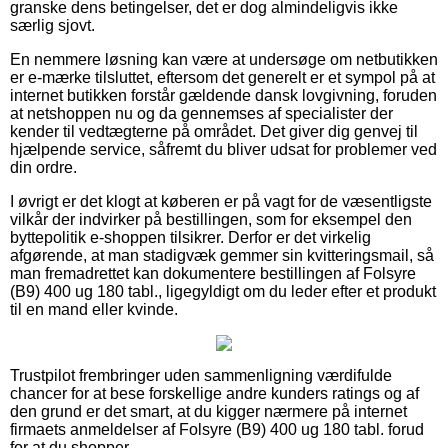
granske dens betingelser, det er dog almindeligvis ikke
særlig sjovt.
En nemmere løsning kan være at undersøge om netbutikken
er e-mærke tilsluttet, eftersom det generelt er et sympol på at
internet butikken forstår gældende dansk lovgivning, foruden
at netshoppen nu og da gennemses af specialister der
kender til vedtægterne på området. Det giver dig genvej til
hjælpende service, såfremt du bliver udsat for problemer ved
din ordre.
I øvrigt er det klogt at køberen er på vagt for de væsentligste
vilkår der indvirker på bestillingen, som for eksempel den
byttepolitik e-shoppen tilsikrer. Derfor er det virkelig
afgørende, at man stadigvæk gemmer sin kvitteringsmail, så
man fremadrettet kan dokumentere bestillingen af Folsyre
(B9) 400 ug 180 tabl., ligegyldigt om du leder efter et produkt
til en mand eller kvinde.
Trustpilot frembringer uden sammenligning værdifulde
chancer for at bese forskellige andre kunders ratings og af
den grund er det smart, at du kigger nærmere på internet
firmaets anmeldelser af Folsyre (B9) 400 ug 180 tabl. forud
for at du shopper.