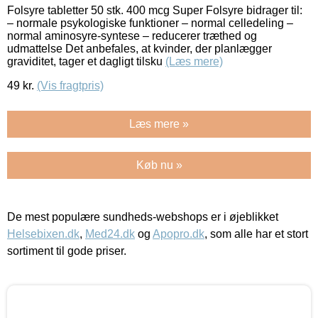
Folsyre tabletter 50 stk. 400 mcg Super Folsyre bidrager til:
– normale psykologiske funktioner – normal celledeling –
normal aminosyre-syntese – reducerer træthed og
udmattelse Det anbefales, at kvinder, der planlægger
graviditet, tager et dagligt tilsku
(Læs mere)
49
kr.
(Vis fragtpris)
Læs mere »
Køb nu »
De mest populære sundheds-webshops er i øjeblikket
Helsebixen.dk
,
Med24.dk
og
Apopro.dk
, som alle har et stort
sortiment til gode priser.