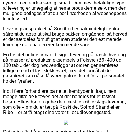
dyrere, men endda særligt smart. Den mest betalelige type
af levering er unægtelig at hente produkterne selv, men den
mulighed betinges af at du bor i nærheden af webshoppens
tilholdssted.
Leveringstidspunktet på Sundhed er ualmindeligt central
såfremt du absolut skal bruge pakken omgående, så herved
er det særdeles fornuftigt at man studerer den estimerede
leveringsdato på den vedkommende vare.
En hel del online firmaer tilsiger levering på næste hverdag
på masser af produkter, eksempelvis Folsyre (B9) 400 ug
180 tabl., der dog nødvendiggør at ordren gennemføres
tidligere end et fast klokkeslæt, med det formål at de
garanteret kan nå at få varen pakket forud for at personalet
holder fyraften.
Indtil flere forhandlere på nettet frembyder fri fragt, men i
mange tilfælde kræves det at der handles for et fastsat
beløb. Ellers bør du gribe den mest letkøbte slags levering,
som ofte – om du er tæt på Roskilde, Solrød Strand eller
Ribe – er at få bragt dine varer til et udleveringssted.
Det er jo efterhånden rigtig gnidningsløst for folk at