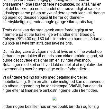
prissammenligne i blandt flere netbutikker, og altså har en
hel del butikker på nettet fundet det nødvendigt at sænke
udsalgspriserne på en række af deres produkter – til drenge
og piger, og desuden også til herrer og damer –
eftertrykkeligt, og endda nogle gange sikre gratis fragt.
Trods dette kan det stadigvæk være fordelagtigt at se
nærmere på et par forskellige e-handler efter tilbud på
Folsyre (B9) 400 ug 180 tabl. forinden du handler, sådan at
du ikke er i tvivl om at få den laveste pris.
Du må dog være årvågen med, at hvis en online webshop
forhandler produkter til en pris som virker umådelig god, så
burde det tit være et signal om en svindel webshop.
Betalinger med kort er i hvert fald en del af et regulativ, der
skærmer dig overfor uoprigtige online forhandlere.
Vi går generelt ind for køb med betalingskort eller
mobilbetaling. Som en alternativ mulighed kan du anvende
en afbetalingsordning fra for eksempel ViaBill, forudsat du
higer efter at finansiere omkostningerne ude i fremtiden.
Inden nogen bestiller hos en webbutik bør de i og for sig