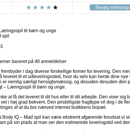
Besøg webshop
 Læringsspil til børn og unge
 spil
01
jerner baseret på
46
anmeldelser
frembyder i dag diverse forskellige former for levering. Den me
 leveret til et udleveringssted, hvor du selv kan hente dine nye 
n er nemlig særligt hensigtsmæssig, og desuden desuden den pri
gt – Læringsspil til børn og unge.
at få det leveret til dit hus eller til dit arbejde. Den viser sig
vel i høj grad bekvem. Den prisbilligste fragttype vil dog i de fle
tinges af at du bor nærved internet butikkens bopæl.
Body IQ – Mad spil kan være ekstremt afgørende forudsat vi st
skam på sin plads at man ser den estimerede leveringstid ved den