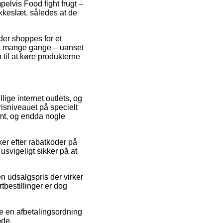
pelvis Food fight frugt –
okkeslæt, således at de
 der shoppes for et
ket mange gange – uanset
til at køre produkterne
lige internet outlets, og
prisniveauet på specielt
omt, og endda nogle
er efter rabatkoder på
usvigeligt sikker på at
en udsalgspris der virker
tbestillinger er dog
ge en afbetalingsordning
ode.