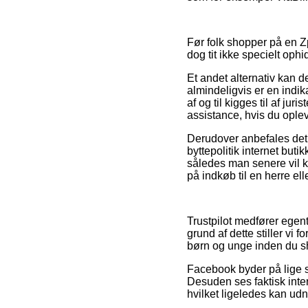
Før folk shopper på en Zp
dog tit ikke specielt oph
Et andet alternativ kan d
almindeligvis er en indik
af og til kigges til af j
assistance, hvis du ople
Derudover anbefales det 
byttepolitik internet buti
således man senere vil k
på indkøb til en herre el
Trustpilot medfører egent
grund af dette stiller vi 
børn og unge inden du s
Facebook byder på lige så
Desuden ses faktisk inte
hvilket ligeledes kan udnyt