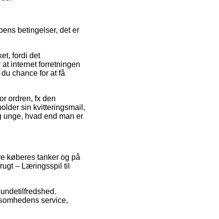
pens betingelser, det er
t, fordi det
 at internet forretningen
 du chance for at få
r ordren, fx den
holder sin kvitteringsmail,
og unge, hvad end man er
ere køberes tanker og på
rugt – Læringsspil til
kundetilfredshed.
rksomhedens service,