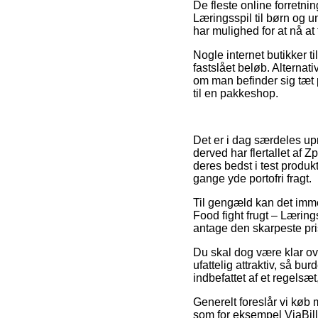
De fleste online forretni
Læringsspil til børn og u
har mulighed for at nå at 
Nogle internet butikker t
fastslået beløb. Alterna
om man befinder sig tæt p
til en pakkeshop.
Det er i dag særdeles upr
derved har flertallet af Z
deres bedst i test produk
gange yde portofri fragt.
Til gengæld kan det imme
Food fight frugt – Læring
antage den skarpeste pri
Du skal dog være klar ove
ufattelig attraktiv, så b
indbefattet af et regelsæ
Generelt foreslår vi køb
som for eksempel ViaBill