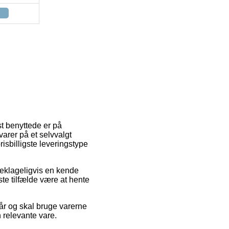
st benyttede er på
varer på et selvvalgt
sbilligste leveringstype
 beklageligvis en kende
ste tilfælde være at hente
år og skal bruge varerne
 relevante vare.