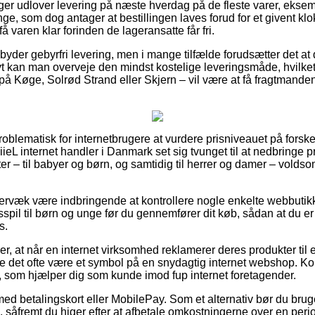
nger udlover levering på næste hverdag på de fleste varer, eksem
nge, som dog antager at bestillingen laves forud for et givent kl
få varen klar forinden de lageransatte får fri.
ilbyder gebyrfri levering, men i mange tilfælde forudsætter det at
tivt kan man overveje den mindst kostelige leveringsmåde, hvil
å Køge, Solrød Strand eller Skjern – vil være at få fragtmanden 
oblematisk for internetbrugere at vurdere prisniveauet på forskel
piieL internet handler i Danmark set sig tvunget til at nedbringe 
ter – til babyer og børn, og samtidig til herrer og damer – volds
rvæk være indbringende at kontrollere nogle enkelte webbutikk
sspil til børn og unge før du gennemfører dit køb, sådan at du er 
s.
r, at når en internet virksomhed reklamerer deres produkter til 
urde det ofte være et symbol på en snydagtig internet webshop. Kor
t, som hjælper dig som kunde imod fup internet foretagender.
 med betalingskort eller MobilePay. Som et alternativ bør du bru
, såfremt du higer efter at afbetale omkostningerne over en peri