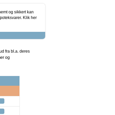
emt og sikkert kan
oteksvarer. Klik her
 fra bl.a. deres
mer og