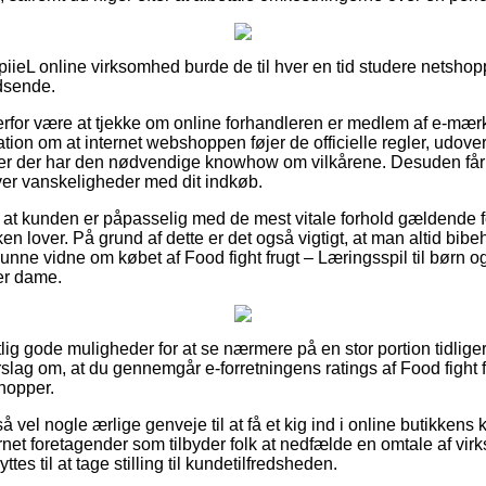
iieL online virksomhed burde de til hver en tid studere netshop
idsende.
erfor være at tjekke om online forhandleren er medlem af e-mærke
ation om at internet webshoppen føjer de officielle regler, udover
urister der har den nødvendige knowhow om vilkårene. Desuden får
ver vanskeligheder med dit indkøb.
at kunden er påpasselig med de mest vitale forhold gældende fo
kken lover. På grund af dette er det også vigtigt, at man altid bibe
unne vidne om købet af Food fight frugt – Læringsspil til børn 
ler dame.
lig gode muligheder for at se nærmere på en stor portion tidlig
forslag om, at du gennemgår e-forretningens ratings af Food fight f
hopper.
 vel nogle ærlige genveje til at få et kig ind i online butikkens 
rnet foretagender som tilbyder folk at nedfælde en omtale af vi
tes til at tage stilling til kundetilfredsheden.