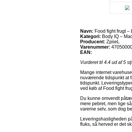
Navn:
Food fight frugt –
Kategori:
Body IQ – Mad
Producent:
ZpiieL
Varenummer:
4705000
EAN:
Vurderet til
4.4
ud af 5 st
Mange internet varehuse 
nuværende tidspunkt at få
tidspunkt. Leveringstype
ved køb af Food fight fru
Du kunne omvendt påtænke 
mere pebret, men lige så 
varerne selv, som dog be
Leveringshastigheden på 
fluks, så herved er det 