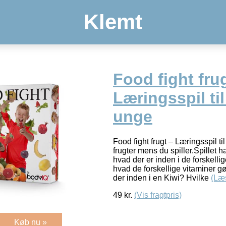
Klemt
Food fight fru
Læringsspil ti
unge
Food fight frugt – Læringsspil 
frugter mens du spiller.Spillet 
hvad der er inden i de forskellig
hvad de forskellige vitaminer 
der inden i en Kiwi? Hvilke
(Læ
49
kr.
(Vis fragtpris)
Køb nu »