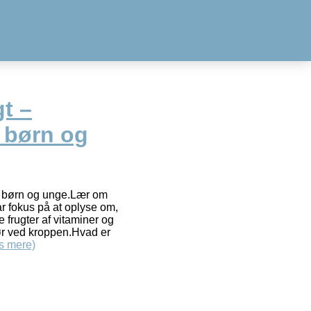
gt –
l børn og
til børn og unge.Lær om
har fokus på at oplyse om,
e frugter af vitaminer og
gør ved kroppen.Hvad er
s mere)