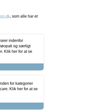
ro.dk
, som alle har et
arer indenfor
møopati og særligt
 Klik her for at se
nden for kategorier
re. Klik her for at se