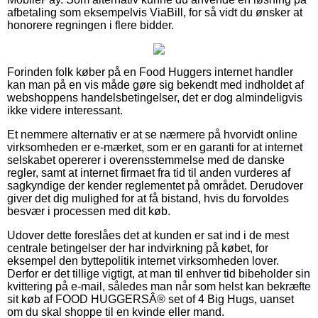
afbetaling som eksempelvis ViaBill, for så vidt du ønsker at
honorere regningen i flere bidder.
Forinden folk køber på en Food Huggers internet handler
kan man på en vis måde gøre sig bekendt med indholdet af
webshoppens handelsbetingelser, det er dog almindeligvis
ikke videre interessant.
Et nemmere alternativ er at se nærmere på hvorvidt online
virksomheden er e-mærket, som er en garanti for at internet
selskabet opererer i overensstemmelse med de danske
regler, samt at internet firmaet fra tid til anden vurderes af
sagkyndige der kender reglementet på området. Derudover
giver det dig mulighed for at få bistand, hvis du forvoldes
besvær i processen med dit køb.
Udover dette foreslåes det at kunden er sat ind i de mest
centrale betingelser der har indvirkning på købet, for
eksempel den byttepolitik internet virksomheden lover.
Derfor er det tillige vigtigt, at man til enhver tid bibeholder sin
kvittering på e-mail, således man når som helst kan bekræfte
sit køb af FOOD HUGGERSÂ® set of 4 Big Hugs, uanset
om du skal shoppe til en kvinde eller mand.