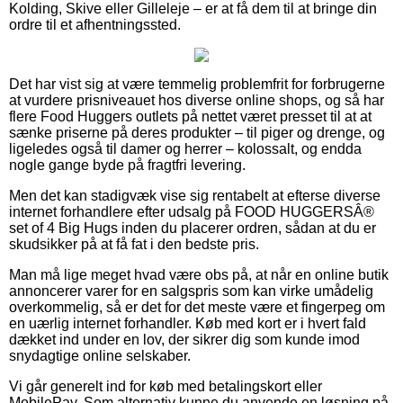
Kolding, Skive eller Gilleleje – er at få dem til at bringe din
ordre til et afhentningssted.
Det har vist sig at være temmelig problemfrit for forbrugerne
at vurdere prisniveauet hos diverse online shops, og så har
flere Food Huggers outlets på nettet været presset til at at
sænke priserne på deres produkter – til piger og drenge, og
ligeledes også til damer og herrer – kolossalt, og endda
nogle gange byde på fragtfri levering.
Men det kan stadigvæk vise sig rentabelt at efterse diverse
internet forhandlere efter udsalg på FOOD HUGGERSÂ®
set of 4 Big Hugs inden du placerer ordren, sådan at du er
skudsikker på at få fat i den bedste pris.
Man må lige meget hvad være obs på, at når en online butik
annoncerer varer for en salgspris som kan virke umådelig
overkommelig, så er det for det meste være et fingerpeg om
en uærlig internet forhandler. Køb med kort er i hvert fald
dækket ind under en lov, der sikrer dig som kunde imod
snydagtige online selskaber.
Vi går generelt ind for køb med betalingskort eller
MobilePay. Som alternativ kunne du anvende en løsning på