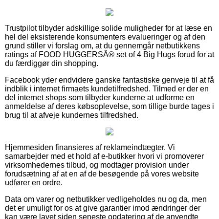
Trustpilot tilbyder adskillige solide muligheder for at læse en
hel del eksisterende konsumenters evalueringer og af den
grund stiller vi forslag om, at du gennemgår netbutikkens
ratings af FOOD HUGGERSÂ® set of 4 Big Hugs forud for at
du færdiggør din shopping.
Facebook yder endvidere ganske fantastiske genveje til at få
indblik i internet firmaets kundetilfredshed. Tilmed er der en
del internet shops som tilbyder kunderne at udforme en
anmeldelse af deres købsoplevelse, som tillige burde tages i
brug til at afveje kundernes tilfredshed.
Hjemmesiden finansieres af reklameindtægter. Vi
samarbejder med et hold af e-butikker hvori vi promoverer
virksomhedernes tilbud, og modtager provision under
forudsætning af at en af de besøgende på vores website
udfører en ordre.
Data om varer og netbutikker vedligeholdes nu og da, men
det er umuligt for os at give garantier imod ændringer der
kan være lavet siden seneste opdatering af de anvendte