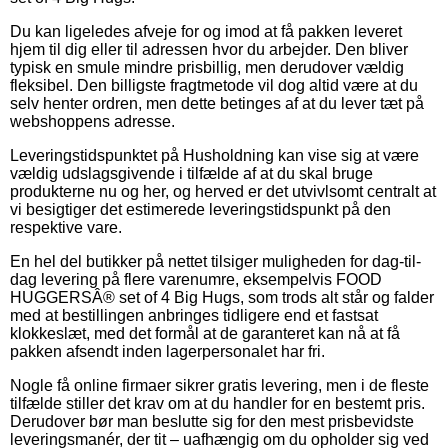
Du kan ligeledes afveje for og imod at få pakken leveret
hjem til dig eller til adressen hvor du arbejder. Den bliver
typisk en smule mindre prisbillig, men derudover vældig
fleksibel. Den billigste fragtmetode vil dog altid være at du
selv henter ordren, men dette betinges af at du lever tæt på
webshoppens adresse.
Leveringstidspunktet på Husholdning kan vise sig at være
vældig udslagsgivende i tilfælde af at du skal bruge
produkterne nu og her, og herved er det utvivlsomt centralt at
vi besigtiger det estimerede leveringstidspunkt på den
respektive vare.
En hel del butikker på nettet tilsiger muligheden for dag-til-
dag levering på flere varenumre, eksempelvis FOOD
HUGGERSÂ® set of 4 Big Hugs, som trods alt står og falder
med at bestillingen anbringes tidligere end et fastsat
klokkeslæt, med det formål at de garanteret kan nå at få
pakken afsendt inden lagerpersonalet har fri.
Nogle få online firmaer sikrer gratis levering, men i de fleste
tilfælde stiller det krav om at du handler for en bestemt pris.
Derudover bør man beslutte sig for den mest prisbevidste
leveringsmanér, der tit – uafhængig om du opholder sig ved