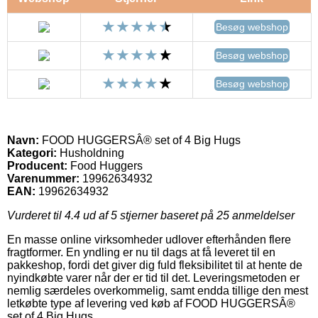
Besøg webshop
Besøg webshop
Besøg webshop
Navn:
FOOD HUGGERSÂ® set of 4 Big Hugs
Kategori:
Husholdning
Producent:
Food Huggers
Varenummer:
19962634932
EAN:
19962634932
Vurderet til
4.4
ud af 5 stjerner baseret på
25
anmeldelser
En masse online virksomheder udlover efterhånden flere
fragtformer. En yndling er nu til dags at få leveret til en
pakkeshop, fordi det giver dig fuld fleksibilitet til at hente de
nyindkøbte varer når der er tid til det. Leveringsmetoden er
nemlig særdeles overkommelig, samt endda tillige den mest
letkøbte type af levering ved køb af FOOD HUGGERSÂ®
set of 4 Big Hugs.