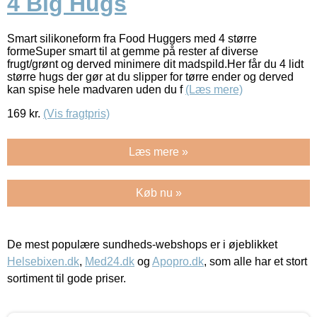
4 Big Hugs
Smart silikoneform fra Food Huggers med 4 større
formeSuper smart til at gemme på rester af diverse
frugt/grønt og derved minimere dit madspild.Her får du 4 lidt
større hugs der gør at du slipper for tørre ender og derved
kan spise hele madvaren uden du f
(Læs mere)
169
kr.
(Vis fragtpris)
Læs mere »
Køb nu »
De mest populære sundheds-webshops er i øjeblikket
Helsebixen.dk
,
Med24.dk
og
Apopro.dk
, som alle har et stort
sortiment til gode priser.