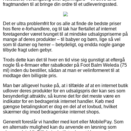
fragtmanden til at bringe din ordre til et udleveringssted.
Det er ultra problemfrit for os alle at finde de bedste priser
hos flere e-forhandlere, og til tak har flertallet af internet
foretagender været tvunget til at mindske udsalgspriserne på
mange af deres produkter – til babyer og børn, lige så vel
som til damer og herrer – betydeligt, og endda nogle gange
tilbyde fragt uden gebyr.
Trods dette kan det til hver en tid vise sig gunstigt at eftergå
nogle få e-firmaer efter rabatkoder på Foot Balm Weleda (75
ml) inden du bestiller, sådan at man er velinformeret til at
modtage den billigste pris.
Man bør alligevel huske på, at i tilfælde af at en internet butik
udlover deres produkter for en udsalgspris der kan ses som
besynderligt attraktiv, så kunne det for det meste være en
indikator for en bedragerisk internet handler. Køb med
gængse betalingskort er dog en del af et lovbud, hvilket
skærmer dig imod bedrageriske internet shops.
Generelt foreslår vi handler med kort eller MobilePay. Som
en alternativ mulighed kan du anvende en løsning som