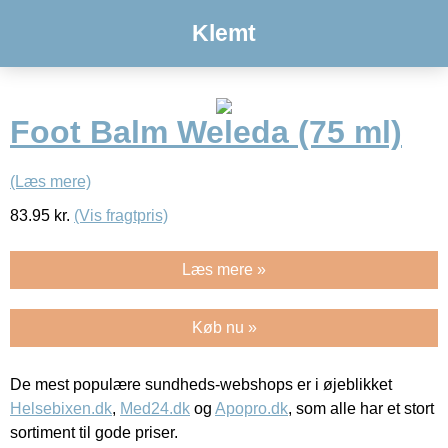
Klemt
Foot Balm Weleda (75 ml)
(Læs mere)
83.95
kr.
(Vis fragtpris)
Læs mere »
Køb nu »
De mest populære sundheds-webshops er i øjeblikket
Helsebixen.dk
,
Med24.dk
og
Apopro.dk
, som alle har et stort
sortiment til gode priser.