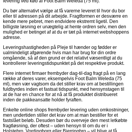
levering ved køb af Foot Balm Weleda (75 ml).
Du bør alternativt vælge at få varerne leveret til hvor du bor
eller til adressen på dit arbejde. Fragtformen er desværre en
kende mere pebret, men endvidere ekstremt ligetil. Den
billigste løsning er unægtelig at hente ordren selv, men den
mulighed er betinget af at du er tæt på internet webshoppens
adresse.
Leveringshastigheden på Pleje til hænder og fødder er
ualmindeligt afgørende hvis man har brug for din ordre
omgående, så af den grund er det relativt væsentligt at du
kontrollerer leveringstidspunktet på det respektive produkt.
Flere internet firmaer frembyder dag-til-dag fragt på en lang
række af deres varer, eksempelvis Foot Balm Weleda (75
ml), men vær vagtsom da det stiller krav om at bestillingen
fuldbyrdes inden et fastsat tidspunkt, med hensynstagen til
at de har en chance for at nå at få produktet distribueret
inden de pakkeansatte holder fyraften.
Enkelte online shops frembyder levering uden omkostninger,
men undertiden stiller det krav om at man bestiller for et
fastslået beløb. Desuden bør du overveje den mest letkøbte
fragtløsning, der oftest – uden hensyn til om du er i
Holstebro, Vordingborg eller Bjerringbro – vil blive at få