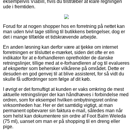
eksempelvis ViaBill, hvis du tilstræber at klare regningen
ude i fremtiden.
Forud for at nogen shopper hos en forretning på nettet kan
man uden tvivl tage stilling til butikkens betingelser, dog er
det i mange tilfælde et tidskrævende arbejde.
En anden løsning kan derfor være at tjekke om internet
forretningen er tilsluttet e-mærket, siden det ofte er en
indikator for at e-forhandleren opretholder de danske
retningslinjer, tillige med at e-forhandleren af og til evalueres
af eksperter som behersker vilkårene på området. Dette er
desuden en god genvej til at blive assisteret, for så vidt du
skulle få udfordringer som følge af dit køb.
I øvrigt er det fornuftigt at kunden er vaks omkring de mest
aktuelle retningslinjer der kan håndhæves i forbindelse med
ordren, som for eksempel hvilken ombytningsret online
virksomheden har. Her er det samtidig vigtigt, at man
permanent opbevarer sin faktura e-mail, således man når
som helst kan dokumentere sin ordre af Foot Balm Weleda
(75 ml), uanset om man er på shopping til en dreng eller
pige.