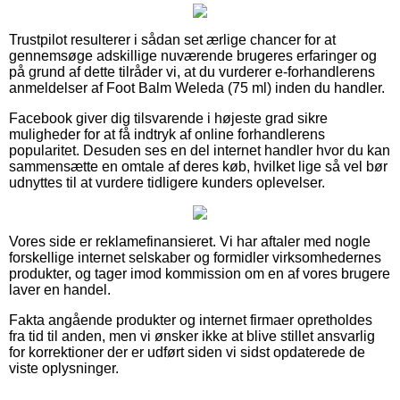
Trustpilot resulterer i sådan set ærlige chancer for at
gennemsøge adskillige nuværende brugeres erfaringer og
på grund af dette tilråder vi, at du vurderer e-forhandlerens
anmeldelser af Foot Balm Weleda (75 ml) inden du handler.
Facebook giver dig tilsvarende i højeste grad sikre
muligheder for at få indtryk af online forhandlerens
popularitet. Desuden ses en del internet handler hvor du kan
sammensætte en omtale af deres køb, hvilket lige så vel bør
udnyttes til at vurdere tidligere kunders oplevelser.
Vores side er reklamefinansieret. Vi har aftaler med nogle
forskellige internet selskaber og formidler virksomhedernes
produkter, og tager imod kommission om en af vores brugere
laver en handel.
Fakta angående produkter og internet firmaer opretholdes
fra tid til anden, men vi ønsker ikke at blive stillet ansvarlig
for korrektioner der er udført siden vi sidst opdaterede de
viste oplysninger.