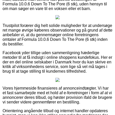
Formula 10.0.6 Down To The Pore (6 stk), uden hensyn til
om man søger en vare til en voksen eller et barn.
Trustpilot forærer dig helt solide muligheder for at undersøge
ret mange øvrige køberes observationer og på grund af dette
anbefaler vi, at du gennemsøger online forretningens
omtaler af Formula 10.0.6 Down To The Pore (6 stk) inden
du bestiller.
Facebook yder tillige uden sammenligning hæderlige
metoder til at få indsigt i online shoppens kundefokus. Her er
der en del online selskaber i Danmark hvor du kan skrive en
kritik af virksomhedens service, som lige så vel må tages i
brug til at tage stilling til kundernes tilfredshed.
Vores hjemmeside finansieres af annonceindtægter. Vi har
et fast samarbejde med et hold af e-forretninger i form af at vi
annoncerer deres tilbud, og høster provision ifald de brugere
vi sender videre gennemfører en bestilling.
Orientering angående tilbud og internet handler opdateres