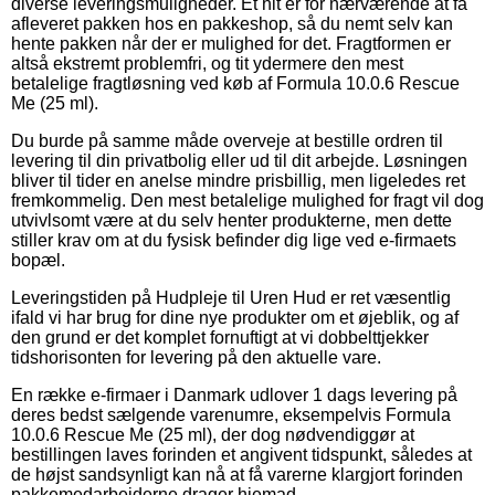
diverse leveringsmuligheder. Et hit er for nærværende at få
afleveret pakken hos en pakkeshop, så du nemt selv kan
hente pakken når der er mulighed for det. Fragtformen er
altså ekstremt problemfri, og tit ydermere den mest
betalelige fragtløsning ved køb af Formula 10.0.6 Rescue
Me (25 ml).
Du burde på samme måde overveje at bestille ordren til
levering til din privatbolig eller ud til dit arbejde. Løsningen
bliver til tider en anelse mindre prisbillig, men ligeledes ret
fremkommelig. Den mest betalelige mulighed for fragt vil dog
utvivlsomt være at du selv henter produkterne, men dette
stiller krav om at du fysisk befinder dig lige ved e-firmaets
bopæl.
Leveringstiden på Hudpleje til Uren Hud er ret væsentlig
ifald vi har brug for dine nye produkter om et øjeblik, og af
den grund er det komplet fornuftigt at vi dobbelttjekker
tidshorisonten for levering på den aktuelle vare.
En række e-firmaer i Danmark udlover 1 dags levering på
deres bedst sælgende varenumre, eksempelvis Formula
10.0.6 Rescue Me (25 ml), der dog nødvendiggør at
bestillingen laves forinden et angivent tidspunkt, således at
de højst sandsynligt kan nå at få varerne klargjort forinden
pakkemedarbejderne drager hjemad.