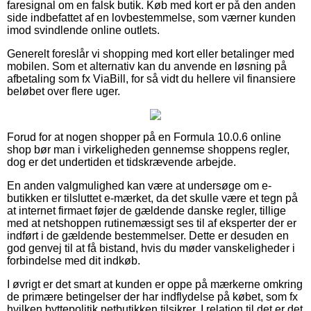
faresignal om en falsk butik. Køb med kort er på den anden
side indbefattet af en lovbestemmelse, som værner kunden
imod svindlende online outlets.
Generelt foreslår vi shopping med kort eller betalinger med
mobilen. Som et alternativ kan du anvende en løsning på
afbetaling som fx ViaBill, for så vidt du hellere vil finansiere
beløbet over flere uger.
Forud for at nogen shopper på en Formula 10.0.6 online
shop bør man i virkeligheden gennemse shoppens regler,
dog er det undertiden et tidskrævende arbejde.
En anden valgmulighed kan være at undersøge om e-
butikken er tilsluttet e-mærket, da det skulle være et tegn på
at internet firmaet føjer de gældende danske regler, tillige
med at netshoppen rutinemæssigt ses til af eksperter der er
indført i de gældende bestemmelser. Dette er desuden en
god genvej til at få bistand, hvis du møder vanskeligheder i
forbindelse med dit indkøb.
I øvrigt er det smart at kunden er oppe på mærkerne omkring
de primære betingelser der har indflydelse på købet, som fx
hvilken byttepolitik netbutikken tilsikrer. I relation til det er det