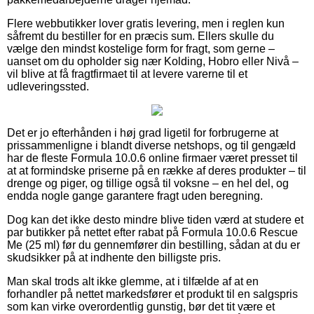
Flere webbutikker lover gratis levering, men i reglen kun
såfremt du bestiller for en præcis sum. Ellers skulle du
vælge den mindst kostelige form for fragt, som gerne –
uanset om du opholder sig nær Kolding, Hobro eller Nivå –
vil blive at få fragtfirmaet til at levere varerne til et
udleveringssted.
Det er jo efterhånden i høj grad ligetil for forbrugerne at
prissammenligne i blandt diverse netshops, og til gengæld
har de fleste Formula 10.0.6 online firmaer været presset til
at at formindske priserne på en række af deres produkter – til
drenge og piger, og tillige også til voksne – en hel del, og
endda nogle gange garantere fragt uden beregning.
Dog kan det ikke desto mindre blive tiden værd at studere et
par butikker på nettet efter rabat på Formula 10.0.6 Rescue
Me (25 ml) før du gennemfører din bestilling, sådan at du er
skudsikker på at indhente den billigste pris.
Man skal trods alt ikke glemme, at i tilfælde af at en
forhandler på nettet markedsfører et produkt til en salgspris
som kan virke overordentlig gunstig, bør det tit være et