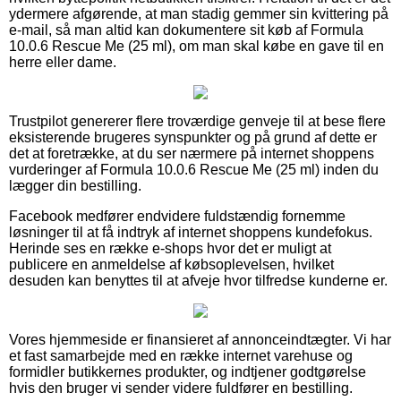
ydermere afgørende, at man stadig gemmer sin kvittering på
e-mail, så man altid kan dokumentere sit køb af Formula
10.0.6 Rescue Me (25 ml), om man skal købe en gave til en
herre eller dame.
Trustpilot genererer flere troværdige genveje til at bese flere
eksisterende brugeres synspunkter og på grund af dette er
det at foretrække, at du ser nærmere på internet shoppens
vurderinger af Formula 10.0.6 Rescue Me (25 ml) inden du
lægger din bestilling.
Facebook medfører endvidere fuldstændig fornemme
løsninger til at få indtryk af internet shoppens kundefokus.
Herinde ses en række e-shops hvor det er muligt at
publicere en anmeldelse af købsoplevelsen, hvilket
desuden kan benyttes til at afveje hvor tilfredse kunderne er.
Vores hjemmeside er finansieret af annonceindtægter. Vi har
et fast samarbejde med en række internet varehuse og
formidler butikkernes produkter, og indtjener godtgørelse
hvis den bruger vi sender videre fuldfører en bestilling.