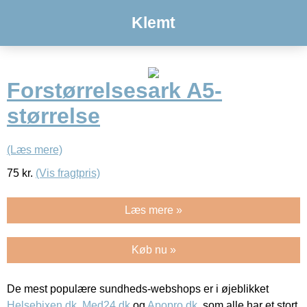
Klemt
Forstørrelsesark A5-
størrelse
(Læs mere)
75
kr.
(Vis fragtpris)
Læs mere »
Køb nu »
De mest populære sundheds-webshops er i øjeblikket
Helsebixen.dk
,
Med24.dk
og
Apopro.dk
, som alle har et stort