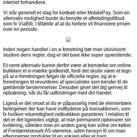
internet forhandlere.
Vi slår generelt et slag for kortkøb eller MobilePay. Som en
alternativ mulighed burde du benytte et afbetalingstilbud
som fx ViaBill, i tilfælde af at du hellere vil finansiere prisen
over en periode.
Inden nogen handler i en e-forretning bør man utvivlsomt
studere dens regler, dog er det bare ikke super spændende.
Et nemt alternativ kunne derfor være at bemærke om online
butikken er e-mærke godkendt, fordi det skulle være et tegn
på at e-forretningen følger de officielle regler, og at e-
forretningen tit revurderes af specialister som kender til de
gældende bestemmelser. Desuden giver det dig genvej til
opbakning, når du får udfordringer med din handel.
Ligeså er det smart at du er påpasselig med de elementære
betingelser der kan have indflydelse på transaktionen, som
fx hvilken returrettighed netbutikken garanterer. I relation til
det er det ligeledes vigtigt, at man permanent opbevarer sin
kvittering, således man en anden gang kan vidne om købet
af Forstørrelsesark A5-størrelse, uden hensyn til om man
efterspørger produkter til en voksen eller et barn.