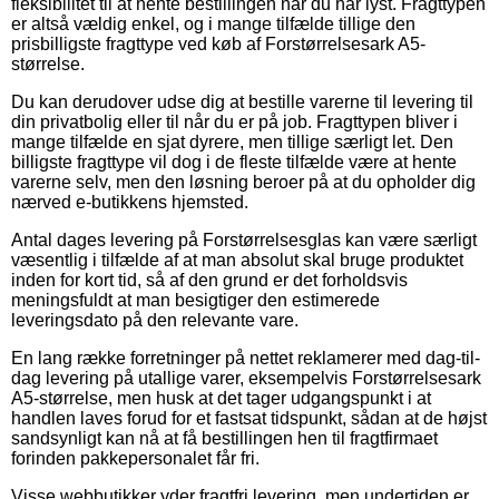
fleksibilitet til at hente bestillingen når du har lyst. Fragttypen
er altså vældig enkel, og i mange tilfælde tillige den
prisbilligste fragttype ved køb af Forstørrelsesark A5-
størrelse.
Du kan derudover udse dig at bestille varerne til levering til
din privatbolig eller til når du er på job. Fragttypen bliver i
mange tilfælde en sjat dyrere, men tillige særligt let. Den
billigste fragttype vil dog i de fleste tilfælde være at hente
varerne selv, men den løsning beroer på at du opholder dig
nærved e-butikkens hjemsted.
Antal dages levering på Forstørrelsesglas kan være særligt
væsentlig i tilfælde af at man absolut skal bruge produktet
inden for kort tid, så af den grund er det forholdsvis
meningsfuldt at man besigtiger den estimerede
leveringsdato på den relevante vare.
En lang række forretninger på nettet reklamerer med dag-til-
dag levering på utallige varer, eksempelvis Forstørrelsesark
A5-størrelse, men husk at det tager udgangspunkt i at
handlen laves forud for et fastsat tidspunkt, sådan at de højst
sandsynligt kan nå at få bestillingen hen til fragtfirmaet
forinden pakkepersonalet får fri.
Visse webbutikker yder fragtfri levering, men undertiden er