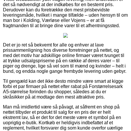
det så nødvendigt at der indkøbes for en bestemt pris.
Derudover kan du foretrække den mest prisbevidste
leveringsmåde, hvilket i mange tilfælde – uden hensyn til om
man bor i Kolding, Værløse eller Vojens – er at få
fragtmanden til at bringe dine varer til et afhentningssted.
Det er jo ret så bekvemt for alle og enhver at lave
prissammenligning hos diverse forretninger på nettet, og
med det motiv har adskillige online firmaer været tvunget til
at trykke udsalgspriserne på en række af deres varer – til
piger og drenge, lige så vel som til mænd og kvinder – helt i
bund, og endda nogle gange frembyde levering uden gebyr.
Til gengæld kan det ikke desto mindre være smart at kigge
forbi et par firmaer på nettet efter rabat på Forstørrelsesark
A5-størrelse forinden du shopper, således at du er
skråsikker på at modtage den mest attraktive pris.
Man må imidlertid være så påvagt, at såfremt en shop på
nettet tilbyder et produkt til salg for en pris der er helt
ekstremt lav, så er det for det meste være et symbol på en
uoprigtig e-butik. Kortkøb er heldigvis indbefattet af et
reglement, hvilket forsvarer dig som kunde overfor uærlige