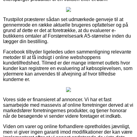
Trustpilot præsterer sådan set udmærkede genveje til at
gennemrode en række aktuelle brugeres opfattelser og på
grund af dette er det at foretrække, at du evaluerer e-
butikkens omtaler af Forstørrelsesark A5-størrelse inden du
lægger din bestilling.
Facebook tilbyder ligeledes uden sammenligning relevante
metoder til at få indsigt i online webshoppens
kundetilfredshed. Tilmed er der mange internet outlets hvor
kunder kan registrere en evaluering af købsoplevelsen, som
ydermere kan anvendes til afvejning af hvor tilfredse
kunderne er.
Vores side er finansieret af annoncer. Vi har et fast
samarbejde med massevis af online forretninger derved at vi
markedsfører forretningernes produkter, og tjener honorar
når de besøgende vi sender videre foretager et indkøb.
Viden om varer og online forhandlere opretholdes jævnligt,
men vi giver ingen garanti imod modifikationer der kan være