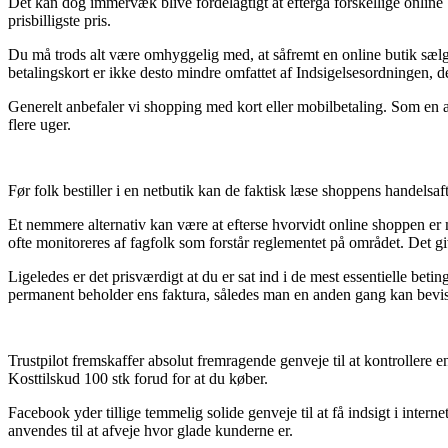
Det kan dog immervæk blive fordelagtigt at eftergå forskellige online 
prisbilligste pris.
Du må trods alt være omhyggelig med, at såfremt en online butik sæl
betalingskort er ikke desto mindre omfattet af Indsigelsesordningen, d
Generelt anbefaler vi shopping med kort eller mobilbetaling. Som en al
flere uger.
Før folk bestiller i en netbutik kan de faktisk læse shoppens handelsaf
Et nemmere alternativ kan være at efterse hvorvidt online shoppen er 
ofte monitoreres af fagfolk som forstår reglementet på området. Det g
Ligeledes er det prisværdigt at du er sat ind i de mest essentielle bet
permanent beholder ens faktura, således man en anden gang kan bevise 
Trustpilot fremskaffer absolut fremragende genveje til at kontrollere e
Kosttilskud 100 stk forud for at du køber.
Facebook yder tillige temmelig solide genveje til at få indsigt i inter
anvendes til at afveje hvor glade kunderne er.