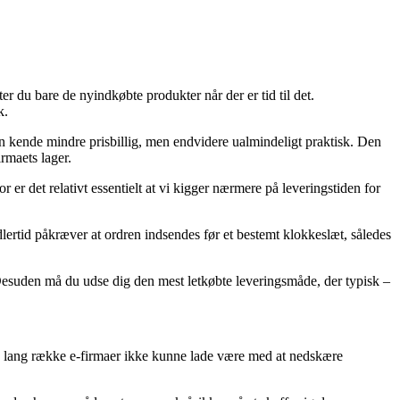
ter du bare de nyindkøbte produkter når der er tid til det.
k.
 en kende mindre prisbillig, men endvidere ualmindeligt praktisk. Den
irmaets lager.
er det relativt essentielt at vi kigger nærmere på leveringstiden for
ertid påkræver at ordren indsendes før et bestemt klokkeslæt, således
 Desuden må du udse dig den mest letkøbte leveringsmåde, der typisk –
r en lang række e-firmaer ikke kunne lade være med at nedskære