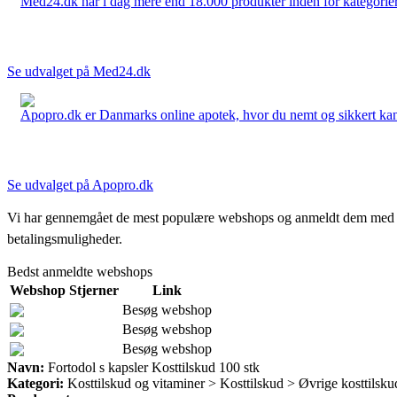
Med24.dk har i dag mere end 18.000 produkter inden for kategorier 
Se udvalget på Med24.dk
Apopro.dk er Danmarks online apotek, hvor du nemt og sikkert kan 
Se udvalget på Apopro.dk
Vi har gennemgået de mest populære webshops og anmeldt dem med stjern
betalingsmuligheder.
Bedst anmeldte webshops
Webshop
Stjerner
Link
Besøg webshop
Besøg webshop
Besøg webshop
Navn:
Fortodol s kapsler Kosttilskud 100 stk
Kategori:
Kosttilskud og vitaminer > Kosttilskud > Øvrige kosttilsku