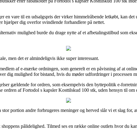
butikker efter rabatkoder på Fortodol s kapsler Kosttilskud 100 stk inde
ger en vare til en udsalgspris der virker himmelråbende letkøbt, kan d
er hjælper dig overfor svindlende forhandlere på nettet.
ternativ mulighed burde du drage nytte af et afbetalingstilbud som eksem
tale, men det er almindeligvis ikke super interessant.
medlem af e-mærke ordningen, som generelt er en påvisning af at online 
iver dig mulighed for bistand, hvis du møder udfordringer i processen 
ingelser gældende for ordren, som eksempelvis den byttepolitik e-forretni
ordren af Fortodol s kapsler Kosttilskud 100 stk, uden hensyn til om d
n stor portion andre forbrugeres meninger og herved slår vi et slag for, 
net shoppens pålidelighed. Tilmed ses en række online outlets hvor du ka