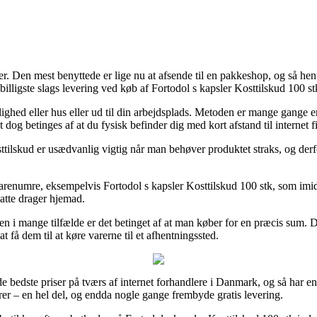
dler. Den mest benyttede er lige nu at afsende til en pakkeshop, og så hen
lligste slags levering ved køb af Fortodol s kapsler Kosttilskud 100 st
lejlighed eller hus eller ud til din arbejdsplads. Metoden er mange gange
t dog betinges af at du fysisk befinder dig med kort afstand til internet f
ilskud er usædvanlig vigtig når man behøver produktet straks, og derfor 
renumre, eksempelvis Fortodol s kapsler Kosttilskud 100 stk, som imidl
satte drager hjemad.
en i mange tilfælde er det betinget af at man køber for en præcis sum.
 få dem til at køre varerne til et afhentningssted.
l de bedste priser på tværs af internet forhandlere i Danmark, og så ha
rrer – en hel del, og endda nogle gange frembyde gratis levering.