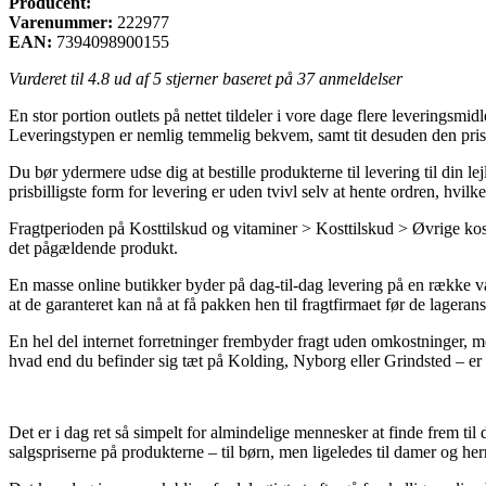
Producent:
Varenummer:
222977
EAN:
7394098900155
Vurderet til
4.8
ud af 5 stjerner baseret på
37
anmeldelser
En stor portion outlets på nettet tildeler i vore dage flere leveringsmi
Leveringstypen er nemlig temmelig bekvem, samt tit desuden den prisbi
Du bør ydermere udse dig at bestille produkterne til levering til din 
prisbilligste form for levering er uden tvivl selv at hente ordren, hvilke
Fragtperioden på Kosttilskud og vitaminer > Kosttilskud > Øvrige kostt
det pågældende produkt.
En masse online butikker byder på dag-til-dag levering på en række va
at de garanteret kan nå at få pakken hen til fragtfirmaet før de lageran
En hel del internet forretninger frembyder fragt uden omkostninger, m
hvad end du befinder sig tæt på Kolding, Nyborg eller Grindsted – er at
Det er i dag ret så simpelt for almindelige mennesker at finde frem ti
salgspriserne på produkterne – til børn, men ligeledes til damer og he