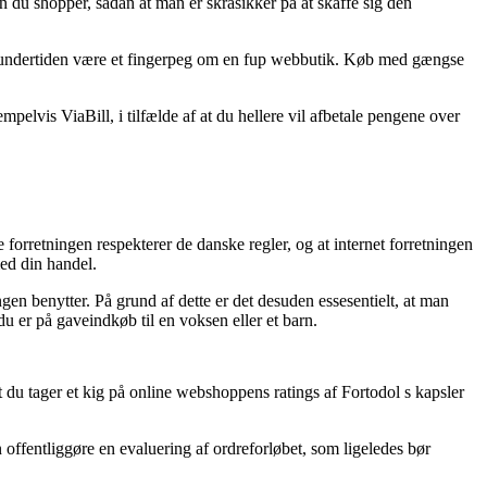
n du shopper, sådan at man er skråsikker på at skaffe sig den
et undertiden være et fingerpeg om en fup webbutik. Køb med gængse
pelvis ViaBill, i tilfælde af at du hellere vil afbetale pengene over
forretningen respekterer de danske regler, og at internet forretningen
med din handel.
ngen benytter. På grund af dette er det desuden essesentielt, at man
u er på gaveindkøb til en voksen eller et barn.
at du tager et kig på online webshoppens ratings af Fortodol s kapsler
n offentliggøre en evaluering af ordreforløbet, som ligeledes bør