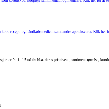
som kosttilskud, hudpleje samt medicin og medicare. Klik her for at se
købe recept- og håndkøbsmedicin samt andre apoteksvarer. Klik her for
er fra 1 til 5 ud fra bl.a. deres prisniveau, sortimentstørrelse, kunde
d