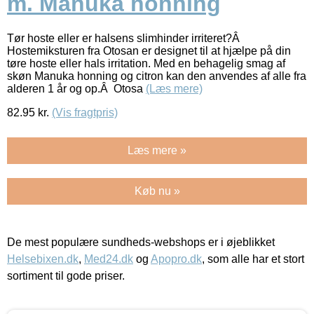
m. Manuka honning
Tør hoste eller er halsens slimhinder irriteret?Â
Hostemiksturen fra Otosan er designet til at hjælpe på din
tøre hoste eller hals irritation. Med en behagelig smag af
skøn Manuka honning og citron kan den anvendes af alle fra
alderen 1 år og op.Â Otosa
(Læs mere)
82.95
kr.
(Vis fragtpris)
Læs mere »
Køb nu »
De mest populære sundheds-webshops er i øjeblikket
Helsebixen.dk
,
Med24.dk
og
Apopro.dk
, som alle har et stort
sortiment til gode priser.