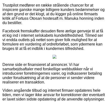
Trustpilot medfører en række strålende chancer for at
inspicere ganske mange tidligere kunders bedømmelser og
af den grund er det klogt, at du kigger på online firmaets
kritik af Fortuss Otosan hostesaft m. Manuka honning inden
du bestiller.
Facebook fremskaffer desuden flere ærlige genveje til at få
et kig ind i internet selskabets kundetilfredshed. Tilmed ser
vi endda outlets på nettet som giver folk mulighed for at
formulere en vurdering af ordreforløbet, som ydermere kan
bruges til at få et indblik i kundernes tilfredshed.
Denne side er finansieret af annoncer. Vi har
samarbejdsaftaler med forskellige webbutikker når vi
introducerer forretningernes varer, og indkasserer betaling
under forudsætning af at de personer vi sender videre
realiserer en transaktion.
Viden angående tilbud og internet firmaer opdateres hele
tiden, men vi tager ikke ansvar for korrektioner der eventuelt
er lavet siden sidste opdatering af de anvendte oplysninger.