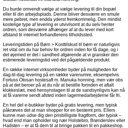
Du burde omvendt vælge at vælge levering til din bopæl
eller til din arbejdsplads. Denne bliver desværre en smule
mere pebret, men endda yderst fremkommelig. Den mindst
kostelige type af levering er utvivlsomt at du selv henter
ordren, som desværre afhænger af at du lever med kort
afstand til internet forhandlerens tilholdssted.
Leveringstiden på Børn > Kosttilskud til børn er naturligvis
ret vital om du har behov for ordren inden for få dage, og i
det øjemed er det i sandhed afgørende at vi gransker den
estimerede leveringstid ved det pågældende produkt.
En række internet virksomheder byder på muligheden for
dag-til-dag levering på en række varenumre, eksempelvis
Fortuss Otosan hostesaft m. Manuka honning, men vær obs
på at det beroer på at du når at bestille forinden et aftalt
klokkeslæt, med hensynstagen til at de sandsynligvis kan nå
at få varerne sendt afsted inden lagermedarbejderne får fri.
En hel del e-butikker byder på gratis levering, men typisk
påkræves det at man shopper for en bestemt pris. Ellers
kunne man udse dig den prisbilligste fragtform, der typisk –
hvad end man opholder sig nær Holstebro, Brønderslev eller
Hadsten – er at få dem til at bringe pakken til en pakkeshop.