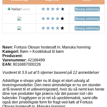
Besøg webshop
Besøg webshop
Besøg webshop
Navn:
Fortuss Otosan hostesaft m. Manuka honning
Kategori:
Børn > Kosttilskud til børn
Producent:
Varenummer:
42166499
EAN:
8016887000226
Vurderet til
3.9
ud af 5 stjerner baseret på
12
anmeldelser
Adskillige e-shops yder nu til dags et stort udvalg af
leveringsmodeller. Den mest almindelige er nu om stunder
at få leveret til et udleveringssted, hvor du så nemt kan hente
dine nye produkter lige præcis når det passer ind i din
kalender. Fragttypen er jo ret så uproblematisk, samt ofte
også den prisbilligste form for fragt ved køb af Fortuss
Otosan hostesaft m. Manuka honning.