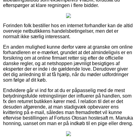
efterspørger at klare regningen i flere bidder.
Forinden folk bestiller hos en internet forhandler kan de altid
overveje netbutikkens handelsbetingelser, men det er
normalt ikke særlig interessant.
En anden mulighed kunne derfor være at granske om online
forhandleren er e-mærket, grundet at det almindeligvis er en
forsikring om at online firmaet retter sig efter de officielle
danske regler, og at netshoppen jævnligt besigtiges af
eksperter der er inde i de gældende love. Derudover giver
det dig anledning til at få hjælp, når du møder udfordringer
som følge af dit køb.
Endvidere går vi ind for at du er påpasselig med de mest
betydningsfulde retningslinjer der influerer på handlen, som
fx den returret butikken kører med. I relation til det er det
desuden afgørende, at man stadigvæk opbevarer ens
kvittering på e-mail, således man fremadrettet vil kunne
eftervise bestillingen af Fortuss Otosan hostesaft m. Manuka
honning, uanset om man er på indkøb til en pige eller dreng.