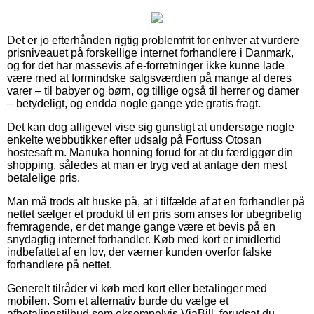
Det er jo efterhånden rigtig problemfrit for enhver at vurdere
prisniveauet på forskellige internet forhandlere i Danmark,
og for det har massevis af e-forretninger ikke kunne lade
være med at formindske salgsværdien på mange af deres
varer – til babyer og børn, og tillige også til herrer og damer
– betydeligt, og endda nogle gange yde gratis fragt.
Det kan dog alligevel vise sig gunstigt at undersøge nogle
enkelte webbutikker efter udsalg på Fortuss Otosan
hostesaft m. Manuka honning forud for at du færdiggør din
shopping, således at man er tryg ved at antage den mest
betalelige pris.
Man må trods alt huske på, at i tilfælde af at en forhandler på
nettet sælger et produkt til en pris som anses for ubegribelig
fremragende, er det mange gange være et bevis på en
snydagtig internet forhandler. Køb med kort er imidlertid
indbefattet af en lov, der værner kunden overfor falske
forhandlere på nettet.
Generelt tilråder vi køb med kort eller betalinger med
mobilen. Som et alternativ burde du vælge et
afbetalingstilbud som eksempelvis ViaBill, forudsat du