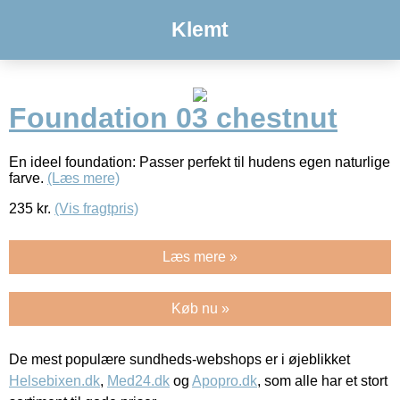
Klemt
Foundation 03 chestnut
En ideel foundation: Passer perfekt til hudens egen naturlige
farve.
(Læs mere)
235
kr.
(Vis fragtpris)
Læs mere »
Køb nu »
De mest populære sundheds-webshops er i øjeblikket
Helsebixen.dk
,
Med24.dk
og
Apopro.dk
, som alle har et stort