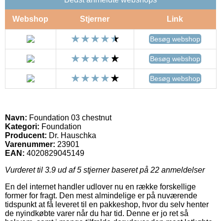
Webshop
Stjerner
Link
Besøg webshop
Besøg webshop
Besøg webshop
Navn:
Foundation 03 chestnut
Kategori:
Foundation
Producent:
Dr. Hauschka
Varenummer:
23901
EAN:
4020829045149
Vurderet til
3.9
ud af 5 stjerner baseret på
22
anmeldelser
En del internet handler udlover nu en række forskellige
former for fragt. Den mest almindelige er på nuværende
tidspunkt at få leveret til en pakkeshop, hvor du selv henter
de nyindkøbte varer når du har tid. Denne er jo ret så