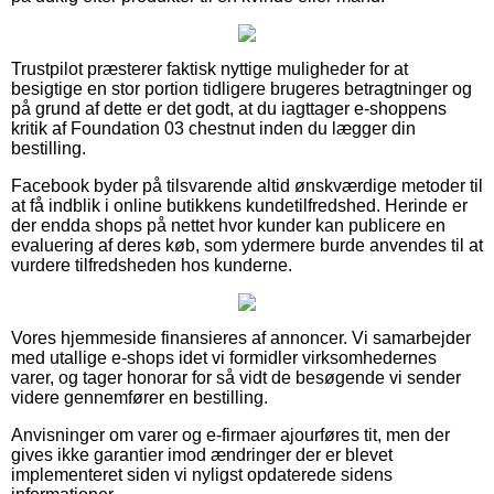
Trustpilot præsterer faktisk nyttige muligheder for at
besigtige en stor portion tidligere brugeres betragtninger og
på grund af dette er det godt, at du iagttager e-shoppens
kritik af Foundation 03 chestnut inden du lægger din
bestilling.
Facebook byder på tilsvarende altid ønskværdige metoder til
at få indblik i online butikkens kundetilfredshed. Herinde er
der endda shops på nettet hvor kunder kan publicere en
evaluering af deres køb, som ydermere burde anvendes til at
vurdere tilfredsheden hos kunderne.
Vores hjemmeside finansieres af annoncer. Vi samarbejder
med utallige e-shops idet vi formidler virksomhedernes
varer, og tager honorar for så vidt de besøgende vi sender
videre gennemfører en bestilling.
Anvisninger om varer og e-firmaer ajourføres tit, men der
gives ikke garantier imod ændringer der er blevet
implementeret siden vi nyligst opdaterede sidens