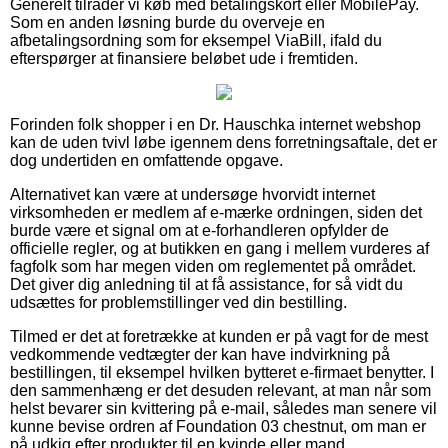
Generelt tilråder vi køb med betalingskort eller MobilePay.
Som en anden løsning burde du overveje en
afbetalingsordning som for eksempel ViaBill, ifald du
efterspørger at finansiere beløbet ude i fremtiden.
Forinden folk shopper i en Dr. Hauschka internet webshop
kan de uden tvivl løbe igennem dens forretningsaftale, det er
dog undertiden en omfattende opgave.
Alternativet kan være at undersøge hvorvidt internet
virksomheden er medlem af e-mærke ordningen, siden det
burde være et signal om at e-forhandleren opfylder de
officielle regler, og at butikken en gang i mellem vurderes af
fagfolk som har megen viden om reglementet på området.
Det giver dig anledning til at få assistance, for så vidt du
udsættes for problemstillinger ved din bestilling.
Tilmed er det at foretrække at kunden er på vagt for de mest
vedkommende vedtægter der kan have indvirkning på
bestillingen, til eksempel hvilken bytteret e-firmaet benytter. I
den sammenhæng er det desuden relevant, at man når som
helst bevarer sin kvittering på e-mail, således man senere vil
kunne bevise ordren af Foundation 03 chestnut, om man er
på udkig efter produkter til en kvinde eller mand.