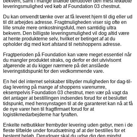
bekvem, samt i mange tilfælde derudover den mest letkøbte
leveringsmulighed ved køb af Foundation 03 chestnut.
Du kan omvendt tænke over at få leveret hjem til dig eller ud
til dit arbejdes adresse. Fragtmuligheden viser sig ofte en
lille smule mere omkostningsfuld, men samtidig ultra
bekvem. Den billigste leveringsmulighed vil dog altid være
at hente produkterne selv, hvilket er betinget af at du
opholder dig med kort afstand til netshoppens adresse.
Fragtperioden på Foundation kan være meget essentiel når
du mangler produktet straks, og derfor er det utvivlsomt
afgørende at du kigger nærmere på det anslåede
leveringstidspunkt for den vedkommende vare.
En hel del internet selskaber tilbyder muligheden for dag-til-
dag levering på mange af shoppens varenumre,
eksempelvis Foundation 03 chestnut, men vær på vagt da
det antager at bestillingen indsendes forud for et besluttet
tidspunkt, med hensynstagen til at de garanteret kan nå at få
de nye varer hen til fragtfirmaet forud for at
logistikmedarbejderne har fyraften.
Enkelte netbutikker frembyder levering uden gebyr, men i de
fleste tilfælde under forudsætning af at der bestilles for et
bestemt beløb. Derudover skal du udse dig den mindst