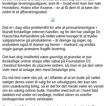
kostelige leveringsudgave, som tit – hvad end man bor nær
Holstebro, Hobro eller Assens – er at få dem til at køre din
ordre til et afhentningssted.
Det er i dag ultra problemfrit for alle at prissammenligne i
blandt forskellige internet handler, og for det har utallige Dr.
Hauschka forhandlere på nettet været tvunget til at trykke
salgspriserne på produkterne – til drenge og piger, og
endvidere også til damer og herrer – markant, og endda
nogle gange præstere fragtfri levering.
Det kan dog imidlertid være gavnligt at granske et par
forskellige online shops efter rabat på Foundation 03
chestnut forinden du placerer ordren, så man er på den sikre
side med at antage den mest betalelige pris.
Du må blot være obs på, at i tilfælde af at en butik på nettet
sælger deres varer til salg for en udsalgspris der kan ses
som usædvanlig billig, så er det for det meste være en varsel
om en uærlig online butik. Handler med kort er i hvert fald
dækket ind under en vedtægt, hvilket sikrer os overfor
bedrageriske online selskaber.