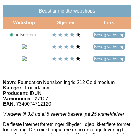
Bedst anmeldte webshops
Webshop
Stjerner
Link
Besøg webshop
Besøg webshop
Besøg webshop
Navn:
Foundation Norrsken Ingrid 212 Cold medium
Kategori:
Foundation
Producent:
IDUN
Varenummer:
27107
EAN:
7340074712120
Vurderet til
3.8
ud af 5 stjerner baseret på
25
anmeldelser
De fleste internet forretninger tilbyder i øjeblikket flere former
for levering. Den mest populære er nu om dage levering til