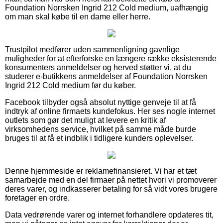
Foundation Norrsken Ingrid 212 Cold medium, uafhængig
om man skal købe til en dame eller herre.
Trustpilot medfører uden sammenligning gavnlige
muligheder for at efterforske en længere række eksisterende
konsumenters anmeldelser og herved støtter vi, at du
studerer e-butikkens anmeldelser af Foundation Norrsken
Ingrid 212 Cold medium før du køber.
Facebook tilbyder også absolut nyttige genveje til at få
indtryk af online firmaets kundefokus. Her ses nogle internet
outlets som gør det muligt at levere en kritik af
virksomhedens service, hvilket på samme måde burde
bruges til at få et indblik i tidligere kunders oplevelser.
Denne hjemmeside er reklamefinansieret. Vi har et tæt
samarbejde med en del firmaer på nettet hvori vi promoverer
deres varer, og indkasserer betaling for så vidt vores brugere
foretager en ordre.
Data vedrørende varer og internet forhandlere opdateres tit,