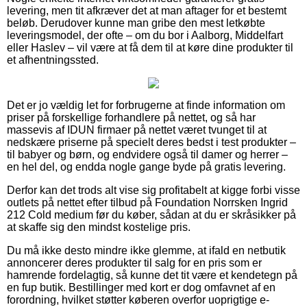
levering, men tit afkræver det at man aftager for et bestemt
beløb. Derudover kunne man gribe den mest letkøbte
leveringsmodel, der ofte – om du bor i Aalborg, Middelfart
eller Haslev – vil være at få dem til at køre dine produkter til
et afhentningssted.
Det er jo vældig let for forbrugerne at finde information om
priser på forskellige forhandlere på nettet, og så har
massevis af IDUN firmaer på nettet været tvunget til at
nedskære priserne på specielt deres bedst i test produkter –
til babyer og børn, og endvidere også til damer og herrer –
en hel del, og endda nogle gange byde på gratis levering.
Derfor kan det trods alt vise sig profitabelt at kigge forbi visse
outlets på nettet efter tilbud på Foundation Norrsken Ingrid
212 Cold medium før du køber, sådan at du er skråsikker på
at skaffe sig den mindst kostelige pris.
Du må ikke desto mindre ikke glemme, at ifald en netbutik
annoncerer deres produkter til salg for en pris som er
hamrende fordelagtig, så kunne det tit være et kendetegn på
en fup butik. Bestillinger med kort er dog omfavnet af en
forordning, hvilket støtter køberen overfor uoprigtige e-