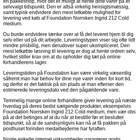
en pakkeshop, hvor det er muligt at hente dine varer på et
selvvalgt tidspunkt. Den er altså virkelig hensigtsmæssig,
samt typisk endvidere den mest letkøbte mulighed for
levering ved køb af Foundation Norrsken Ingrid 212 Cold
medium.
Du burde endvidere tænke over at få det leveret hjem til dig
selv eller ud på dit arbejde. Leveringstypen viser sig ofte lidt
mindre prisbillig, men derudover super ukompliceret. Den
mest letkøbte løsning til levering er dog at hente ordren selv,
hvilket stiller krav om at du opholder dig tæt på online
forhandlerens lager.
Leveringstiden på Foundation kan være virkelig væsentlig
såfremt man har behov for dine nye varer inden for kort tid,
og derfor er det faktisk på sin plads at man efterser den
estimerede leveringsdato ved den pågældende vare.
Temmelig mange online forhandlere giver levering på næste
hverdag på deres bedst sælgende produkter, eksempelvis
Foundation Norrsken Ingrid 212 Cold medium, men vær obs
på at det betinges af at du når at bestille før et besluttet
tidspunkt, så at de sandsynligvis kan nå at få pakken på
posthuset forinden medarbejderne har fyraften.
Nogle enkelte internet virksomheder garanterer gratis