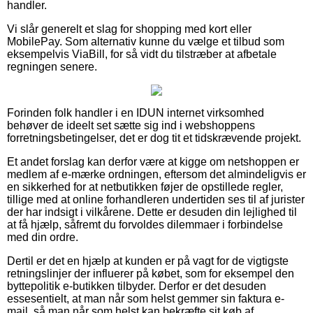
handler.
Vi slår generelt et slag for shopping med kort eller
MobilePay. Som alternativ kunne du vælge et tilbud som
eksempelvis ViaBill, for så vidt du tilstræber at afbetale
regningen senere.
Forinden folk handler i en IDUN internet virksomhed
behøver de ideelt set sætte sig ind i webshoppens
forretningsbetingelser, det er dog tit et tidskrævende projekt.
Et andet forslag kan derfor være at kigge om netshoppen er
medlem af e-mærke ordningen, eftersom det almindeligvis er
en sikkerhed for at netbutikken føjer de opstillede regler,
tillige med at online forhandleren undertiden ses til af jurister
der har indsigt i vilkårene. Dette er desuden din lejlighed til
at få hjælp, såfremt du forvoldes dilemmaer i forbindelse
med din ordre.
Dertil er det en hjælp at kunden er på vagt for de vigtigste
retningslinjer der influerer på købet, som for eksempel den
byttepolitik e-butikken tilbyder. Derfor er det desuden
essesentielt, at man når som helst gemmer sin faktura e-
mail, så man når som helst kan bekræfte sit køb af