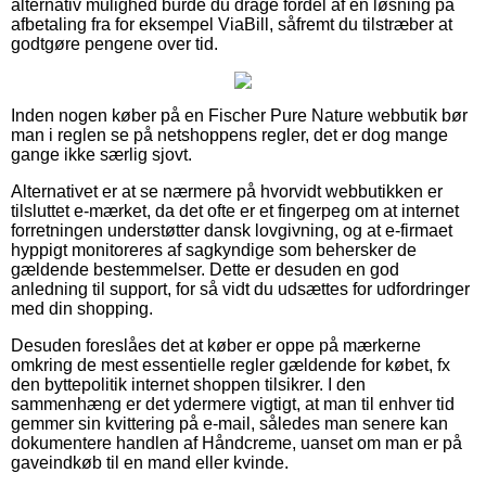
alternativ mulighed burde du drage fordel af en løsning på
afbetaling fra for eksempel ViaBill, såfremt du tilstræber at
godtgøre pengene over tid.
Inden nogen køber på en Fischer Pure Nature webbutik bør
man i reglen se på netshoppens regler, det er dog mange
gange ikke særlig sjovt.
Alternativet er at se nærmere på hvorvidt webbutikken er
tilsluttet e-mærket, da det ofte er et fingerpeg om at internet
forretningen understøtter dansk lovgivning, og at e-firmaet
hyppigt monitoreres af sagkyndige som behersker de
gældende bestemmelser. Dette er desuden en god
anledning til support, for så vidt du udsættes for udfordringer
med din shopping.
Desuden foreslåes det at køber er oppe på mærkerne
omkring de mest essentielle regler gældende for købet, fx
den byttepolitik internet shoppen tilsikrer. I den
sammenhæng er det ydermere vigtigt, at man til enhver tid
gemmer sin kvittering på e-mail, således man senere kan
dokumentere handlen af Håndcreme, uanset om man er på
gaveindkøb til en mand eller kvinde.