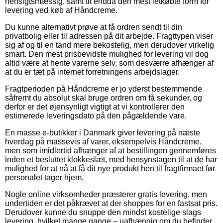
hensigtsmæssig, samt tit endda den mest letkøbte form for
levering ved køb af Håndcreme.
Du kunne alternativt prøve at få ordren sendt til din
privatbolig eller til adressen på dit arbejde. Fragttypen viser
sig af og til en tand mere bekostelig, men derudover virkelig
smart. Den mest prisbevidste mulighed for levering vil dog
altid være at hente varerne selv, som desværre afhænger af
at du er tæt på internet forretningens arbejdslager.
Fragtperioden på Håndcreme er jo yderst bestemmende
såfremt du absolut skal bruge ordren om få sekunder, og
derfor er det øjensynligt vigtigt at vi kontrollerer den
estimerede leveringsdato på den pågældende vare.
En masse e-butikker i Danmark giver levering på næste
hverdag på massevis af varer, eksempelvis Håndcreme,
men som imidlertid afhænger af at bestillingen gennemføres
inden et besluttet klokkeslæt, med hensynstagen til at de har
mulighed for at nå at få dit nye produkt hen til fragtfirmaet før
personalet tager hjem.
Nogle online virksomheder præsterer gratis levering, men
undertiden er det påkrævet at der shoppes for en fastsat pris.
Derudover kunne du snuppe den mindst kostelige slags
levering, hvilket mange gange – uafhængig om du befinder