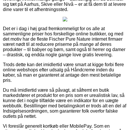
sig tæt på Aarhus, Skive eller Nivå – er at få dem til at levere
dine varer til et afhentningssted.
Det er i dag i høj grad fremkommeligt for os alle at
sammenligne priser hos forskellige online butikker, og med
det motiv har de fleste Fischer Pure Nature internet firmaer
været nødt til at reducere priserne på mange af deres
produkter – til babyer og børn, samt også til herrer og damer
– drastisk, og endda nogle gange love gratis levering.
Trods dette kan det imidlertid være smart at kigge forbi flere
online webshops efter udsalg på Håndcreme inden du
køber, så man er garanteret at antage den mest betalelige
pris.
Du må imidlertid være så påvagt, at såfremt en butik
markedsfører et produkt for en pris som er urealistisk lav, så
kunne det i nogle tilfælde være en indikator for en uægte
webbutik. Bestillinger med betalingskort er trods alt en del af
Indsigelsesordningen, som garanterer folk overfor falske
outlets på nettet.
Vi foreslår generelt kortkøb eller MobilePay. Som en