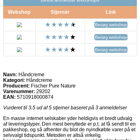
Webshop
Stjerner
Link
Besøg webshop
Besøg webshop
Besøg webshop
Navn:
Håndcreme
Kategori:
Håndcreme
Producent:
Fischer Pure Nature
Varenummer:
29202
EAN:
5710918000874
Vurderet til
3.5
ud af 5 stjerner baseret på
3
anmeldelser
En masse internet selskaber yder heldigvis et bredt udvalg
af leveringstyper. Den mest benyttede er p.t. at få sendt til en
pakkeshop, og så afhenter du blot de nyindkøbte varer på et
selvvalgt tidspunkt. Metoden er altså virkelig