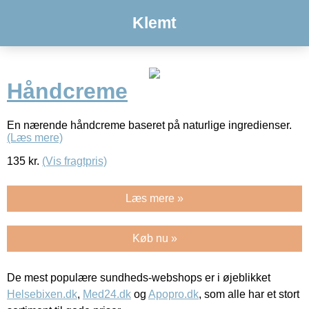
Klemt
Håndcreme
En nærende håndcreme baseret på naturlige ingredienser.
(Læs mere)
135
kr.
(Vis fragtpris)
Læs mere »
Køb nu »
De mest populære sundheds-webshops er i øjeblikket
Helsebixen.dk
,
Med24.dk
og
Apopro.dk
, som alle har et stort