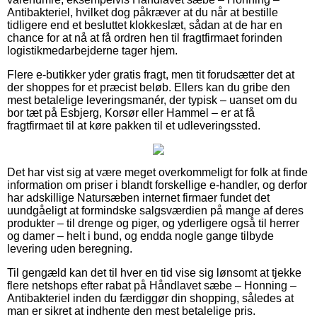
Antibakteriel, hvilket dog påkræver at du når at bestille
tidligere end et besluttet klokkeslæt, sådan at de har en
chance for at nå at få ordren hen til fragtfirmaet forinden
logistikmedarbejderne tager hjem.
Flere e-butikker yder gratis fragt, men tit forudsætter det at
der shoppes for et præcist beløb. Ellers kan du gribe den
mest betalelige leveringsmanér, der typisk – uanset om du
bor tæt på Esbjerg, Korsør eller Hammel – er at få
fragtfirmaet til at køre pakken til et udleveringssted.
Det har vist sig at være meget overkommeligt for folk at finde
information om priser i blandt forskellige e-handler, og derfor
har adskillige Natursæben internet firmaer fundet det
uundgåeligt at formindske salgsværdien på mange af deres
produkter – til drenge og piger, og yderligere også til herrer
og damer – helt i bund, og endda nogle gange tilbyde
levering uden beregning.
Til gengæld kan det til hver en tid vise sig lønsomt at tjekke
flere netshops efter rabat på Håndlavet sæbe – Honning –
Antibakteriel inden du færdiggør din shopping, således at
man er sikret at indhente den mest betalelige pris.