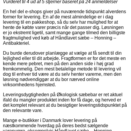
Vurderet til
4
ud af 5 stjerner baseret på
24
anmeldelser
En hel del e-shops giver på nuværende tidspunkt alverdens
former for levering. En af de mest almindelige er i dag
levering til en pakkeshop, så du selv har mulighed for at
hente de købte varer præcis når det passer dig. Løsningen
er jo ekstremt ligetil, samt mange gange tilmed den billigste
fragtmulighed ved køb af Håndlavet sæbe – Honning –
Antibakteriel.
Du burde derudover planlægge at vælge at få sendt til din
lejlighed eller til dit arbejde. Fragtformen er for det meste en
kende mere pebret, men på den anden side i høj grad
fremkommelig. Den mest betalelige metode til levering vil
dog til enhver tid være at du selv henter varerne, men den
løsning nødvendiggør at du bor nærved online
virksomhedens hjemsted.
Leveringsdygtigheden på Økologisk sæbebar er ret aktuel
ifald du mangler produktet inden for få dage, og herved er
det komplet relevant at du besigtiger leveringstidspunktet på
den relevante vare.
Mange e-butikker i Danmark lover levering på
næstkommende hverdag på deres bedst sælgende
varenumre, eksempelvis Håndlavet sæbe – Honning –