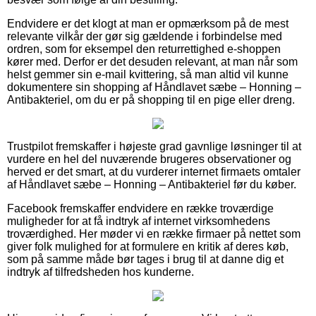
Endvidere er det klogt at man er opmærksom på de mest
relevante vilkår der gør sig gældende i forbindelse med
ordren, som for eksempel den returrettighed e-shoppen
kører med. Derfor er det desuden relevant, at man når som
helst gemmer sin e-mail kvittering, så man altid vil kunne
dokumentere sin shopping af Håndlavet sæbe – Honning –
Antibakteriel, om du er på shopping til en pige eller dreng.
Trustpilot fremskaffer i højeste grad gavnlige løsninger til at
vurdere en hel del nuværende brugeres observationer og
herved er det smart, at du vurderer internet firmaets omtaler
af Håndlavet sæbe – Honning – Antibakteriel før du køber.
Facebook fremskaffer endvidere en række troværdige
muligheder for at få indtryk af internet virksomhedens
troværdighed. Her møder vi en række firmaer på nettet som
giver folk mulighed for at formulere en kritik af deres køb,
som på samme måde bør tages i brug til at danne dig et
indtryk af tilfredsheden hos kunderne.