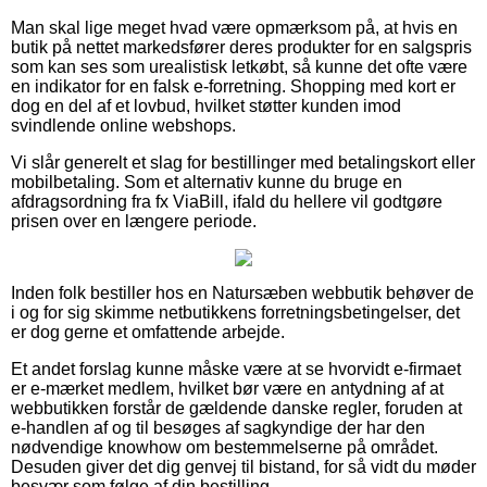
Man skal lige meget hvad være opmærksom på, at hvis en
butik på nettet markedsfører deres produkter for en salgspris
som kan ses som urealistisk letkøbt, så kunne det ofte være
en indikator for en falsk e-forretning. Shopping med kort er
dog en del af et lovbud, hvilket støtter kunden imod
svindlende online webshops.
Vi slår generelt et slag for bestillinger med betalingskort eller
mobilbetaling. Som et alternativ kunne du bruge en
afdragsordning fra fx ViaBill, ifald du hellere vil godtgøre
prisen over en længere periode.
Inden folk bestiller hos en Natursæben webbutik behøver de
i og for sig skimme netbutikkens forretningsbetingelser, det
er dog gerne et omfattende arbejde.
Et andet forslag kunne måske være at se hvorvidt e-firmaet
er e-mærket medlem, hvilket bør være en antydning af at
webbutikken forstår de gældende danske regler, foruden at
e-handlen af og til besøges af sagkyndige der har den
nødvendige knowhow om bestemmelserne på området.
Desuden giver det dig genvej til bistand, for så vidt du møder
besvær som følge af din bestilling.