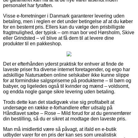
personalet har fyraften.
Visse e-forretninger i Danmark garanterer levering uden
betaling, men i reglen er det under betingelse af at du køber
for en bestemt pris. Ellers kan du vælge den prisbilligste
fragtmulighed, der typisk – om man bor ved Hørsholm, Skive
eller Grindsted – vil blive at få dem til at levere dine
produkter til en pakkeshop.
Det er efterhånden yderst praktisk for enhver at finde de
laveste priser fra diverse internet foretagender, og ergo har
adskillige Natursæben online selskaber ikke kunne slippe
for at formindske salgspriserne på produkterne – til børn og
babyer, og ligeledes også til kvinder og mænd – voldsomt,
og endda nogle gange sikre levering uden betaling.
Trods dette kan det stadigvæk vise sig profitabelt at
undersøge en række e-forhandlere efter udsalg på
Håndlavet sæbe – Rose – Mild forud for at du gennemfører
din bestilling, så du er sikret at modtage den laveste pris.
Man må imidlertid være så påvagt, at ifald en e-butik
udbyder varer for en pris der kan ses som urealistisk