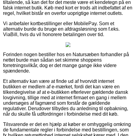
tiltalende, så kan det for det meste være et kendetegn på en
falsk internet butik. Køb med kort er trods alt indbefattet af en
regel, hvilket bistår en overfor uoprigtige internet outlets.
Vi anbefaler kortbestillinger eller MobilePay. Som et
alternativ burde du bruge en afdragsløsning som f.eks.
ViaBill, hvis du vil honorere betalingen over tid.
Forinden nogen bestiller hos en Natursæben forhandler på
nettet burde man sådan set skimme shoppens
forretningsvilkår, dog er det mange gange ikke videre
spændende.
Et alternativ kan være at finde ud af hvorvidt internet
butikken er medlem af e-mærket, fordi det kan være en
tilkendegivelse af at e-butikken efterlever gældende dansk
lovgivning, tillige med at internet firmaet en gang i mellem
undersøges af fagmænd som forstår de gældende
regulativer. Derudover tilbydes du anledning til opbakning,
når du skulle få udfordringer i forbindelse med dit køb.
Tilsvarende er det en hjælp at køber er omhyggelig omkring
de fundamentale regler i forbindelse med bestillingen, som
fx hvilken returrettighed internet selskabet kører med. I den