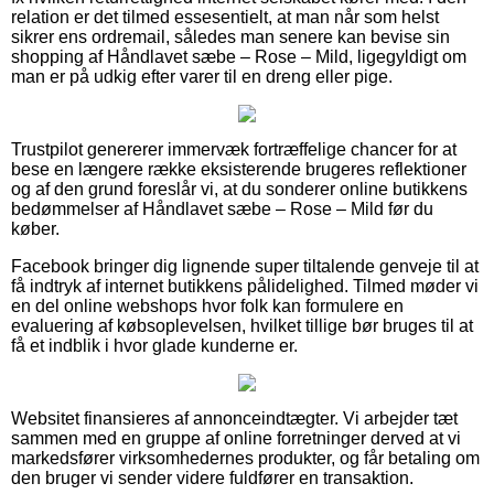
relation er det tilmed essesentielt, at man når som helst
sikrer ens ordremail, således man senere kan bevise sin
shopping af Håndlavet sæbe – Rose – Mild, ligegyldigt om
man er på udkig efter varer til en dreng eller pige.
Trustpilot genererer immervæk fortræffelige chancer for at
bese en længere række eksisterende brugeres reflektioner
og af den grund foreslår vi, at du sonderer online butikkens
bedømmelser af Håndlavet sæbe – Rose – Mild før du
køber.
Facebook bringer dig lignende super tiltalende genveje til at
få indtryk af internet butikkens pålidelighed. Tilmed møder vi
en del online webshops hvor folk kan formulere en
evaluering af købsoplevelsen, hvilket tillige bør bruges til at
få et indblik i hvor glade kunderne er.
Websitet finansieres af annonceindtægter. Vi arbejder tæt
sammen med en gruppe af online forretninger derved at vi
markedsfører virksomhedernes produkter, og får betaling om
den bruger vi sender videre fuldfører en transaktion.