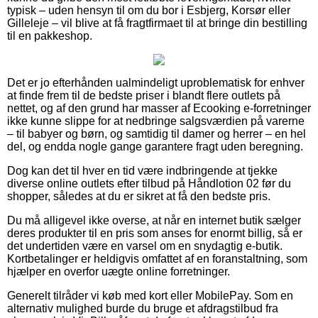
typisk – uden hensyn til om du bor i Esbjerg, Korsør eller
Gilleleje – vil blive at få fragtfirmaet til at bringe din bestilling
til en pakkeshop.
Det er jo efterhånden ualmindeligt uproblematisk for enhver
at finde frem til de bedste priser i blandt flere outlets på
nettet, og af den grund har masser af Ecooking e-forretninger
ikke kunne slippe for at nedbringe salgsværdien på varerne
– til babyer og børn, og samtidig til damer og herrer – en hel
del, og endda nogle gange garantere fragt uden beregning.
Dog kan det til hver en tid være indbringende at tjekke
diverse online outlets efter tilbud på Håndlotion 02 før du
shopper, således at du er sikret at få den bedste pris.
Du må alligevel ikke overse, at når en internet butik sælger
deres produkter til en pris som anses for enormt billig, så er
det undertiden være en varsel om en snydagtig e-butik.
Kortbetalinger er heldigvis omfattet af en foranstaltning, som
hjælper en overfor uægte online forretninger.
Generelt tilråder vi køb med kort eller MobilePay. Som en
alternativ mulighed burde du bruge et afdragstilbud fra