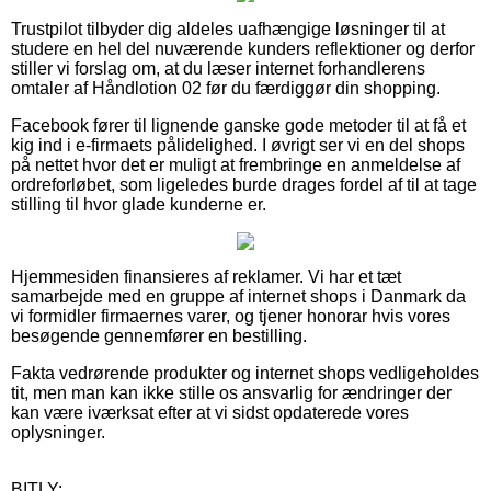
Trustpilot tilbyder dig aldeles uafhængige løsninger til at
studere en hel del nuværende kunders reflektioner og derfor
stiller vi forslag om, at du læser internet forhandlerens
omtaler af Håndlotion 02 før du færdiggør din shopping.
Facebook fører til lignende ganske gode metoder til at få et
kig ind i e-firmaets pålidelighed. I øvrigt ser vi en del shops
på nettet hvor det er muligt at frembringe en anmeldelse af
ordreforløbet, som ligeledes burde drages fordel af til at tage
stilling til hvor glade kunderne er.
Hjemmesiden finansieres af reklamer. Vi har et tæt
samarbejde med en gruppe af internet shops i Danmark da
vi formidler firmaernes varer, og tjener honorar hvis vores
besøgende gennemfører en bestilling.
Fakta vedrørende produkter og internet shops vedligeholdes
tit, men man kan ikke stille os ansvarlig for ændringer der
kan være iværksat efter at vi sidst opdaterede vores
oplysninger.
BITLY: