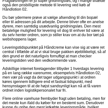
Fragtløsningen er jo super gnidningsløs, og i mange tilfælde
også den prisbilligste metode til levering ved køb af
Håndlotion 02.
Du bør ydermere prøve at vælge afsending til din bopæl
eller til adressen på dit arbejde. Denne bliver ofte en anelse
dyrere, men samtidig usædvanlig gnidningsløs. Den mest
betalelige mulighed for levering vil dog til enhver tid være at
du selv henter ordren, som jo stiller krav om at du bor tæt på
webshoppens lager.
Leveringstidspunktet på Håndcreme kan vise sig at være ret
central i tilfælde af at vi skal bruge pakken øjeblikkeligt, så af
den grund er det naturligvis fornuftigt at man checker
leveringstiden ved den vedkommende vare.
Adskillige internet foretagender tilbyder 1 hverdags levering
på en lang række varenumre, eksempelvis Håndlotion 02,
men vær på vagt da det tager udgangspunkt i at ordren
køres igennem tidligere end et fastsat tidspunkt, med
hensynstagen til at de højst sandsynligt kan nå at få varen
ordnet inden logistikpersonalet har fri.
Flere online varehuse frembyder fragt uden betaling, men for
det meste kun ifald du køber for en bestemt sum. Derudover
kunne du gribe den mest letkøbte leveringsmåde, hvilket