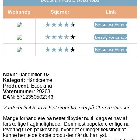
Webshop
Stjerner
Link
Besøg webshop
Besøg webshop
Besøg webshop
Navn:
Håndlotion 02
Kategori:
Håndcreme
Producent:
Ecooking
Varenummer:
29263
EAN:
5712350502343
Vurderet til
4.3
ud af 5 stjerner baseret på
11
anmeldelser
Mange forhandlere på nettet tilbyder nu til dags et hav af
forskellige fragtmuligheder. Den mest populære er lige nu
levering til en pakkeshop, hvor det er meget fleksibelt at
kunne hente de købte produkter når du har lyst.