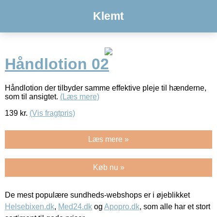
Klemt
Håndlotion 02
Håndlotion der tilbyder samme effektive pleje til hænderne,
som til ansigtet.
(Læs mere)
139
kr.
(Vis fragtpris)
Læs mere »
Køb nu »
De mest populære sundheds-webshops er i øjeblikket
Helsebixen.dk
,
Med24.dk
og
Apopro.dk
, som alle har et stort