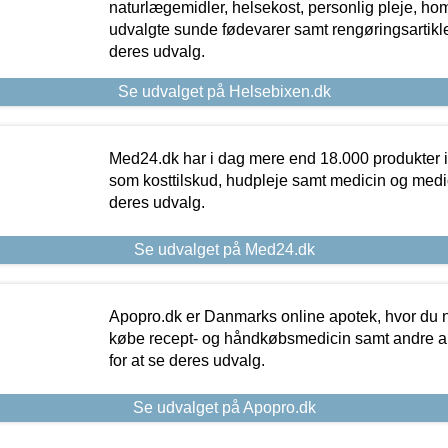
naturlægemidler, helsekost, personlig pleje, ho
udvalgte sunde fødevarer samt rengøringsartikler.
deres udvalg.
Se udvalget på Helsebixen.dk
Med24.dk har i dag mere end 18.000 produkter i
som kosttilskud, hudpleje samt medicin og medica
deres udvalg.
Se udvalget på Med24.dk
Apopro.dk er Danmarks online apotek, hvor du n
købe recept- og håndkøbsmedicin samt andre ap
for at se deres udvalg.
Se udvalget på Apopro.dk