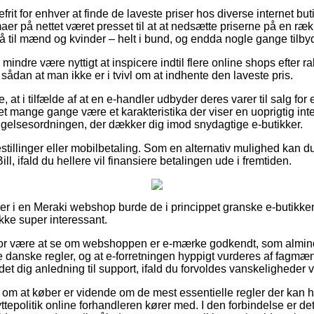
efrit for enhver at finde de laveste priser hos diverse internet bu
aer på nettet været presset til at at nedsætte priserne på en rækk
å til mænd og kvinder – helt i bund, og endda nogle gange tilby
 mindre være nyttigt at inspicere indtil flere online shops efter 
 sådan at man ikke er i tvivl om at indhente den laveste pris.
 at i tilfælde af at en e-handler udbyder deres varer til salg for
et mange gange være et karakteristika der viser en uoprigtig int
dsigelsesordningen, der dækker dig imod snydagtige e-butikker.
bestillinger eller mobilbetaling. Som en alternativ mulighed kan 
ll, ifald du hellere vil finansiere betalingen ude i fremtiden.
ller i en Meraki webshop burde de i princippet granske e-butikke
ikke super interessant.
rfor være at se om webshoppen er e-mærke godkendt, som almind
 danske regler, og at e-forretningen hyppigt vurderes af fagmæn
et dig anledning til support, ifald du forvoldes vanskeligheder 
g om at køber er vidende om de mest essentielle regler der kan 
byttepolitik online forhandleren kører med. I den forbindelse er d