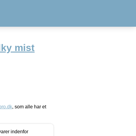
lky mist
ro.dk
, som alle har et
arer indenfor