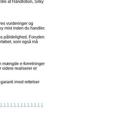
dre af Håndlotion, Silky
eres vurderinger og
lky mist inden du handler.
ens pålidelighed. Foruden
forløbet, som også må
en mængde e-forretninger
videre realiserer et
garanti imod rettelser
1
1
1
1
1
1
1
1
1
1
1
1
1