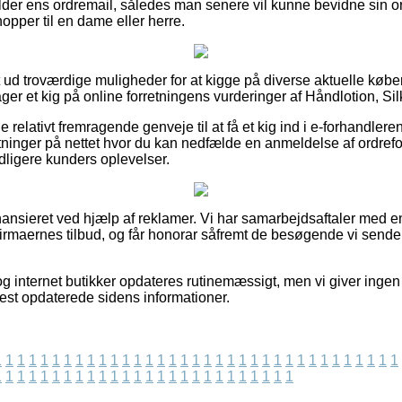
older ens ordremail, således man senere vil kunne bevidne sin or
hopper til en dame eller herre.
t ud troværdige muligheder for at kigge på diverse aktuelle køb
tager et kig på online forretningens vurderinger af Håndlotion, Si
e relativt fremragende genveje til at få et kig ind i e-forhandler
etninger på nettet hvor du kan nedfælde en anmeldelse af ordre
tidligere kunders oplevelser.
ansieret ved hjælp af reklamer. Vi har samarbejdsaftaler med 
irmaernes tilbud, og får honorar såfremt de besøgende vi sender 
g internet butikker opdateres rutinemæssigt, men vi giver ingen 
nest opdaterede sidens informationer.
1
1
1
1
1
1
1
1
1
1
1
1
1
1
1
1
1
1
1
1
1
1
1
1
1
1
1
1
1
1
1
1
1
1
1
1
1
1
1
1
1
1
1
1
1
1
1
1
1
1
1
1
1
1
1
1
1
1
1
1
1