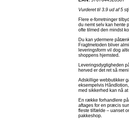
Vurderet til
3.9
ud af 5 st
Flere e-forretninger tilby
du nemt selv kan hente 
ofte tilmed den mindst ko
Du kan ydermere påtænke at
Fragtmetoden bliver almi
leveringsform vil dog alt
shoppens hjemsted.
Leveringsdygtigheden på 
herved er det ret så men
Adskillige webbutikker 
eksempelvis Håndlotion, S
med sikkerhed kan nå at 
En række forhandlere på 
aftages for en præcis sum
fleste tilfælde – uanset 
pakkeshop.