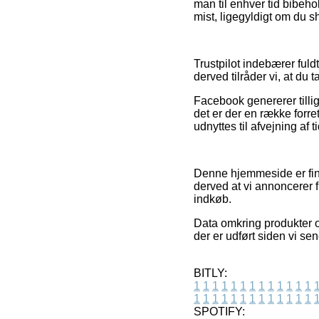
man til enhver tid bibeh
mist, ligegyldigt om du s
Trustpilot indebærer fuld
derved tilråder vi, at du 
Facebook genererer tillig
det er der en række forr
udnyttes til afvejning af 
Denne hjemmeside er fin
derved at vi annoncerer f
indkøb.
Data omkring produkter o
der er udført siden vi se
BITLY:
1
1
1
1
1
1
1
1
1
1
1
1
1
1
1
1
1
1
1
1
1
1
1
1
1
1
SPOTIFY: