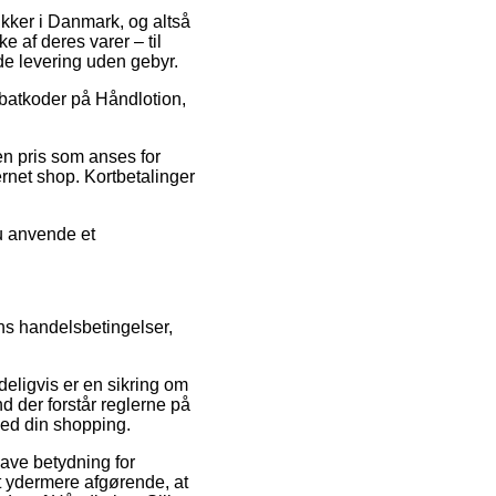
tikker i Danmark, og altså
e af deres varer – til
de levering uden gebyr.
rabatkoder på Håndlotion,
 en pris som anses for
ernet shop. Kortbetalinger
du anvende et
ns handelsbetingelser,
eligvis er en sikring om
d der forstår reglerne på
ved din shopping.
have betydning for
et ydermere afgørende, at