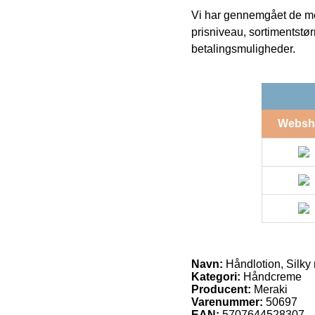
Vi har gennemgået de mes
prisniveau, sortimentstø
betalingsmuligheder.
Websh
Navn:
Håndlotion, Silky 
Kategori:
Håndcreme
Producent:
Meraki
Varenummer:
50697
EAN:
5707644528307