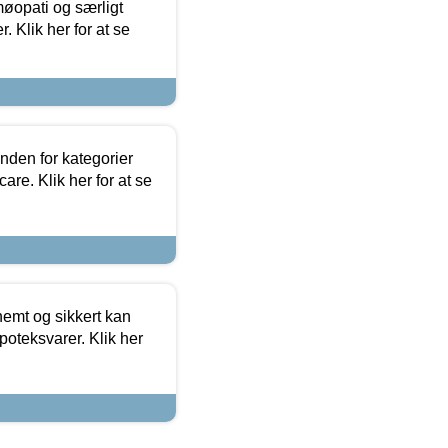
møopati og særligt
 Klik her for at se
nden for kategorier
re. Klik her for at se
emt og sikkert kan
oteksvarer. Klik her