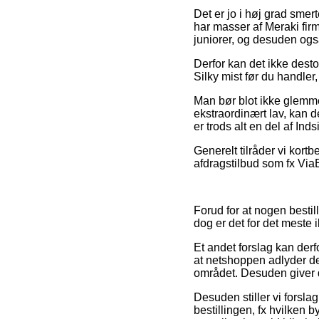
Det er jo i høj grad smert
har masser af Meraki firm
juniorer, og desuden ogs
Derfor kan det ikke desto
Silky mist før du handler,
Man bør blot ikke glemme,
ekstraordinært lav, kan d
er trods alt en del af In
Generelt tilråder vi kort
afdragstilbud som fx ViaBi
Forud for at nogen besti
dog er det for det meste 
Et andet forslag kan de
at netshoppen adlyder de
området. Desuden giver d
Desuden stiller vi forsla
bestillingen, fx hvilken 