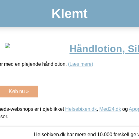
Klemt
Håndlotion, Si
r med en plejende håndlotion.
(Læs mere)
Køb nu »
eds-webshops er i øjeblikket
Helsebixen.dk
,
Med24.dk
og
Apop
iser.
Helsebixen.dk har mere end 10.000 forskellige v