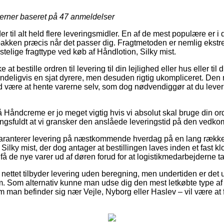
jerner baseret på
47
anmeldelser
der til alt held flere leveringsmidler. En af de mest populære er 
pakken præcis når det passer dig. Fragtmetoden er nemlig ekst
stelige fragttype ved køb af Håndlotion, Silky mist.
 bestille ordren til levering til din lejlighed eller hus eller til 
ndeligvis en sjat dyrere, men desuden rigtig ukompliceret. Den 
id være at hente varerne selv, som dog nødvendiggør at du lever 
Håndcreme er jo meget vigtig hvis vi absolut skal bruge din ordr
ingsfuldt at vi gransker den anslåede leveringstid på den vedk
garanterer levering på næstkommende hverdag på en lang række
ilky mist, der dog antager at bestillingen laves inden et fast k
få de nye varer ud af døren forud for at logistikmedarbejderne t
nettet tilbyder levering uden beregning, men undertiden er det u
. Som alternativ kunne man udse dig den mest letkøbte type af l
om man befinder sig nær Vejle, Nyborg eller Haslev – vil være at f