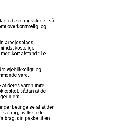
i dag udleveringssteder, så
remt overkommelig, og
din arbejdsplads.
mindst kostelige
med kort afstand til e-
e øjeblikkeligt, og
ommende vare.
 af deres varenumre,
lokkeslæt, sådan at de
ager hjem.
nder betingelse af at der
evering, hvilket i de
å bragt din pakke til en