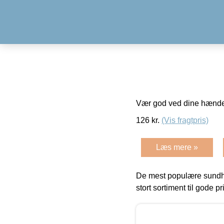
Vær god ved dine hænde
126
kr.
(Vis fragtpris)
Læs mere »
De mest populære sundh
stort sortiment til gode pr