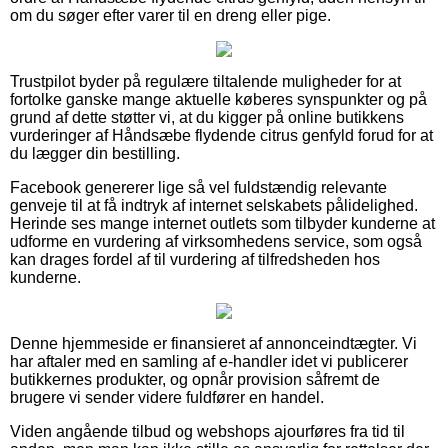
om du søger efter varer til en dreng eller pige.
Trustpilot byder på regulære tiltalende muligheder for at
fortolke ganske mange aktuelle køberes synspunkter og på
grund af dette støtter vi, at du kigger på online butikkens
vurderinger af Håndsæbe flydende citrus genfyld forud for at
du lægger din bestilling.
Facebook genererer lige så vel fuldstændig relevante
genveje til at få indtryk af internet selskabets pålidelighed.
Herinde ses mange internet outlets som tilbyder kunderne at
udforme en vurdering af virksomhedens service, som også
kan drages fordel af til vurdering af tilfredsheden hos
kunderne.
Denne hjemmeside er finansieret af annonceindtægter. Vi
har aftaler med en samling af e-handler idet vi publicerer
butikkernes produkter, og opnår provision såfremt de
brugere vi sender videre fuldfører en handel.
Viden angående tilbud og webshops ajourføres fra tid til