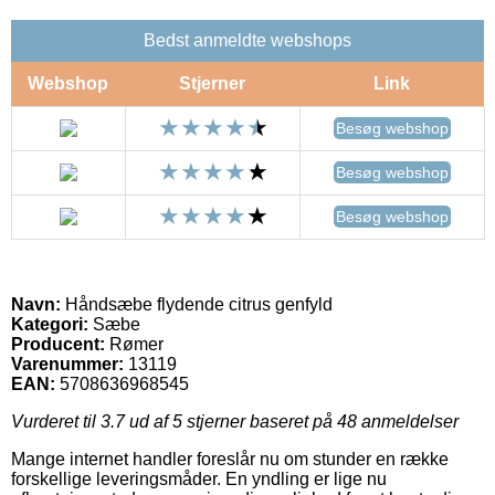
Bedst anmeldte webshops
Webshop
Stjerner
Link
Besøg webshop
Besøg webshop
Besøg webshop
Navn:
Håndsæbe flydende citrus genfyld
Kategori:
Sæbe
Producent:
Rømer
Varenummer:
13119
EAN:
5708636968545
Vurderet til
3.7
ud af 5 stjerner baseret på
48
anmeldelser
Mange internet handler foreslår nu om stunder en række
forskellige leveringsmåder. En yndling er lige nu