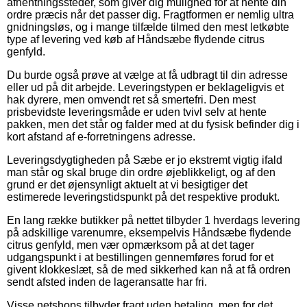
afhentningssteder, som giver dig mulighed for at hente din
ordre præcis når det passer dig. Fragtformen er nemlig ultra
gnidningsløs, og i mange tilfælde tilmed den mest letkøbte
type af levering ved køb af Håndsæbe flydende citrus
genfyld.
Du burde også prøve at vælge at få udbragt til din adresse
eller ud på dit arbejde. Leveringstypen er beklageligvis et
hak dyrere, men omvendt ret så smertefri. Den mest
prisbevidste leveringsmåde er uden tvivl selv at hente
pakken, men det står og falder med at du fysisk befinder dig i
kort afstand af e-forretningens adresse.
Leveringsdygtigheden på Sæbe er jo ekstremt vigtig ifald
man står og skal bruge din ordre øjeblikkeligt, og af den
grund er det øjensynligt aktuelt at vi besigtiger det
estimerede leveringstidspunkt på det respektive produkt.
En lang række butikker på nettet tilbyder 1 hverdags levering
på adskillige varenumre, eksempelvis Håndsæbe flydende
citrus genfyld, men vær opmærksom på at det tager
udgangspunkt i at bestillingen gennemføres forud for et
givent klokkeslæt, så de med sikkerhed kan nå at få ordren
sendt afsted inden de lageransatte har fri.
Visse netshops tilbyder fragt uden betaling, men for det