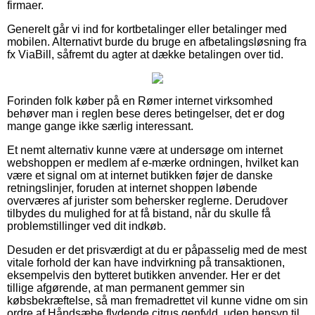
firmaer.
Generelt går vi ind for kortbetalinger eller betalinger med
mobilen. Alternativt burde du bruge en afbetalingsløsning fra
fx ViaBill, såfremt du agter at dække betalingen over tid.
Forinden folk køber på en Rømer internet virksomhed
behøver man i reglen bese deres betingelser, det er dog
mange gange ikke særlig interessant.
Et nemt alternativ kunne være at undersøge om internet
webshoppen er medlem af e-mærke ordningen, hvilket kan
være et signal om at internet butikken føjer de danske
retningslinjer, foruden at internet shoppen løbende
overværes af jurister som behersker reglerne. Derudover
tilbydes du mulighed for at få bistand, når du skulle få
problemstillinger ved dit indkøb.
Desuden er det prisværdigt at du er påpasselig med de mest
vitale forhold der kan have indvirkning på transaktionen,
eksempelvis den bytteret butikken anvender. Her er det
tillige afgørende, at man permanent gemmer sin
købsbekræftelse, så man fremadrettet vil kunne vidne om sin
ordre af Håndsæbe flydende citrus genfyld, uden hensyn til