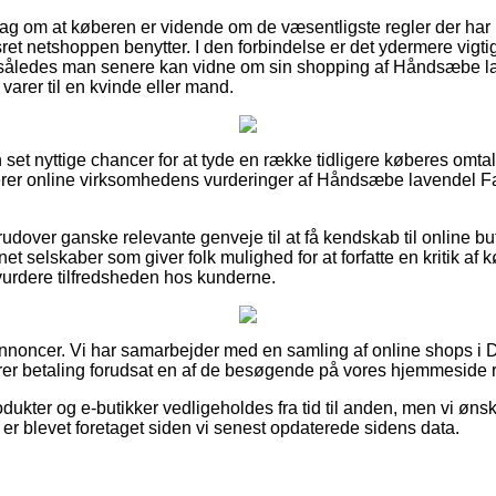
rslag om at køberen er vidende om de væsentligste regler der har
ret netshoppen benytter. I den forbindelse er det ydermere vigtigt
 således man senere kan vidne om sin shopping af Håndsæbe lav
varer til en kvinde eller mand.
n set nyttige chancer for at tyde en række tidligere køberes omta
icerer online virksomhedens vurderinger af Håndsæbe lavendel Fai
udover ganske relevante genveje til at få kendskab til online bu
net selskaber som giver folk mulighed for at forfatte en kritik a
 vurdere tilfredsheden hos kunderne.
annoncer. Vi har samarbejder med en samling af online shops i D
rer betaling forudsat en af de besøgende på vores hjemmeside r
kter og e-butikker vedligeholdes fra tid til anden, men vi ønsker 
er er blevet foretaget siden vi senest opdaterede sidens data.