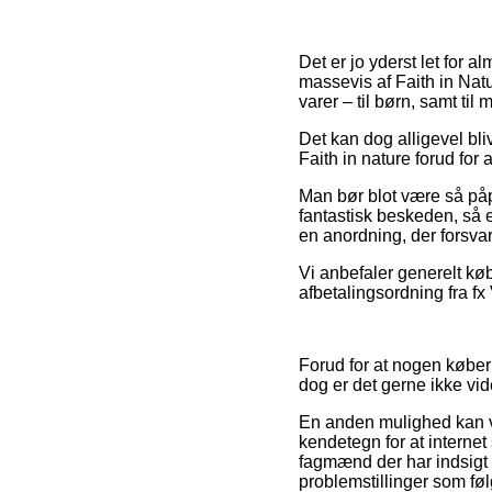
Det er jo yderst let for 
massevis af Faith in Nat
varer – til børn, samt ti
Det kan dog alligevel bli
Faith in nature forud for 
Man bør blot være så påpa
fantastisk beskeden, så er
en anordning, der forsvar
Vi anbefaler generelt kø
afbetalingsordning fra fx 
Forud for at nogen køber h
dog er det gerne ikke v
En anden mulighed kan væ
kendetegn for at interne
fagmænd der har indsigt i
problemstillinger som føl