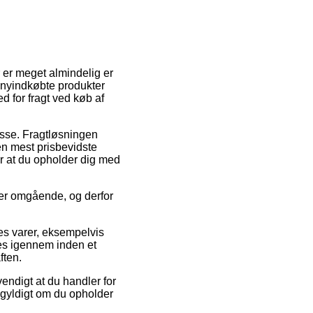
r er meget almindelig er
e nyindkøbte produkter
d for fragt ved køb af
dresse. Fragtløsningen
en mest prisbevidste
er at du opholder dig med
rer omgående, og derfor
res varer, eksempelvis
res igennem inden et
ften.
vendigt at du handler for
egyldigt om du opholder