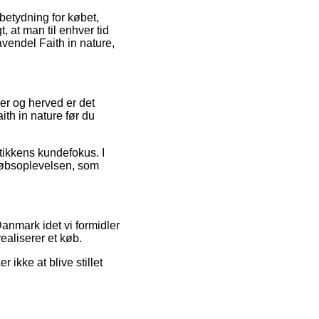
 betydning for købet,
, at man til enhver tid
endel Faith in nature,
ler og herved er det
th in nature før du
tikkens kundefokus. I
f købsoplevelsen, som
anmark idet vi formidler
ealiserer et køb.
ikke at blive stillet