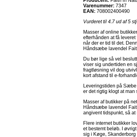
Producent:
Faith in Nat
Varenummer:
7347
EAN:
708002400490
Vurderet til
4.7
ud af 5 st
Masser af online butikker
efterhånden at få leveret
når der er tid til det. D
Håndsæbe lavendel Faith
Du bør lige så vel beslutt
viser sig undertiden en 
fragtløsning vil dog utvi
kort afstand til e-forhand
Leveringstiden på Sæbe e
er det rigtig klogt at man
Masser af butikker på net
Håndsæbe lavendel Faith 
angivent tidspunkt, så at
Flere internet butikker lo
et bestemt beløb. I øvri
sig i Køge, Skanderborg e