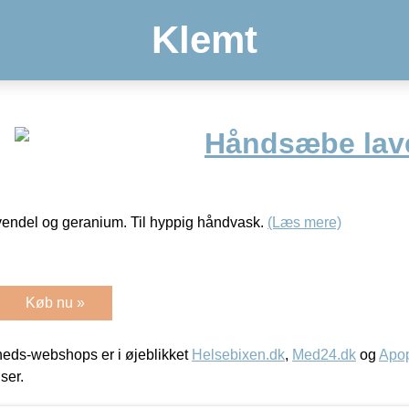
Klemt
Håndsæbe lave
ndel og geranium. Til hyppig håndvask.
(Læs mere)
Køb nu »
eds-webshops er i øjeblikket
Helsebixen.dk
,
Med24.dk
og
Apop
iser.