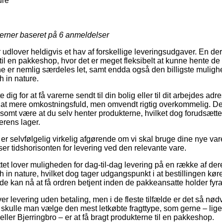
ure
jerner baseret på
6
anmeldelser
 udlover heldigvis et hav af forskellige leveringsudgaver. En de
 til en pakkeshop, hvor det er meget fleksibelt at kunne hente d
enne er nemlig særdeles let, samt endda også den billigste mulighe
 in nature.
e dig for at få varerne sendt til din bolig eller til dit arbejdes a
sjat mere omkostningsfuld, men omvendt rigtig overkommelig. D
vlsomt være at du selv henter produkterne, hvilket dog forudsætt
lerens lager.
r selvfølgelig virkelig afgørende om vi skal bruge dine nye va
 ser tidshorisonten for levering ved den relevante vare.
tet lover muligheden for dag-til-dag levering på en række af de
in nature, hvilket dog tager udgangspunkt i at bestillingen kø
 de kan nå at få ordren betjent inden de pakkeansatte holder fyra
ver levering uden betaling, men i de fleste tilfælde er det så nød
gt skulle man vælge den mest letkøbte fragttype, som gerne – lig
ller Bjerringbro – er at få bragt produkterne til en pakkeshop.