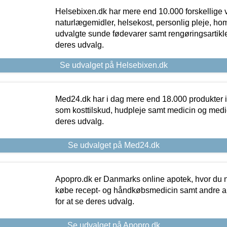
Helsebixen.dk har mere end 10.000 forskellige v
naturlægemidler, helsekost, personlig pleje, ho
udvalgte sunde fødevarer samt rengøringsartikler.
deres udvalg.
Se udvalget på Helsebixen.dk
Med24.dk har i dag mere end 18.000 produkter i
som kosttilskud, hudpleje samt medicin og medica
deres udvalg.
Se udvalget på Med24.dk
Apopro.dk er Danmarks online apotek, hvor du n
købe recept- og håndkøbsmedicin samt andre ap
for at se deres udvalg.
Se udvalget på Apopro.dk