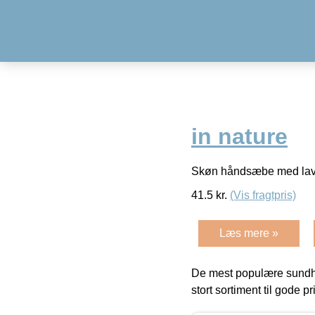
in nature
Skøn håndsæbe med lave
41.5
kr.
(Vis fragtpris)
Læs mere »
De mest populære sundh
stort sortiment til gode pr