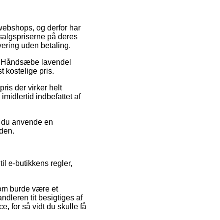
 webshops, og derfor har
dsalgspriserne på deres
vering uden betaling.
 på Håndsæbe lavendel
t kostelige pris.
ris der virker helt
imidlertid indbefattet af
de du anvende en
iden.
il e-butikkens regler,
som burde være et
dleren tit besigtiges af
, for så vidt du skulle få