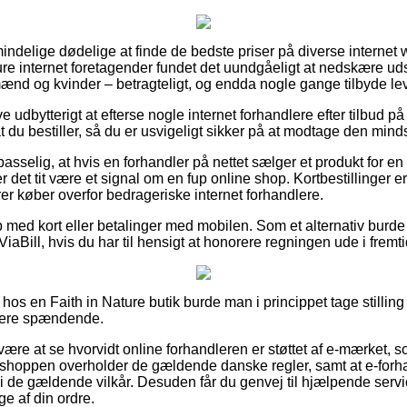
almindelige dødelige at finde de bedste priser på diverse internet
ure internet foretagender fundet det uundgåeligt at nedskære u
l mænd og kvinder – betragteligt, og endda nogle gange tilbyde le
ve udbytterigt at efterse nogle internet forhandlere efter tilbud
at du bestiller, så du er usvigeligt sikker på at modtage den minds
sselig, at hvis en forhandler på nettet sælger et produkt for en p
 det tit være et signal om en fup online shop. Kortbestillinger er 
er køber overfor bedrageriske internet forhandlere.
b med kort eller betalinger med mobilen. Som et alternativ bur
ViaBill, hvis du har til hensigt at honorere regningen ude i fremt
os en Faith in Nature butik burde man i princippet tage stilling t
idere spændende.
re at se hvorvidt online forhandleren er støttet af e-mærket, 
t shoppen overholder de gældende danske regler, samt at e-forhan
 de gældende vilkår. Desuden får du genvej til hjælpende service
ge af din ordre.