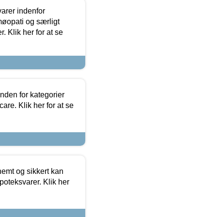
arer indenfor
møopati og særligt
 Klik her for at se
nden for kategorier
re. Klik her for at se
emt og sikkert kan
oteksvarer. Klik her