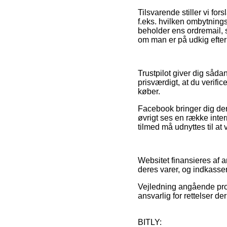
Tilsvarende stiller vi fo
f.eks. hvilken ombytnings
beholder ens ordremail,
om man er på udkig efter 
Trustpilot giver dig såda
prisværdigt, at du verif
køber.
Facebook bringer dig der
øvrigt ses en række inter
tilmed må udnyttes til at
Websitet finansieres af 
deres varer, og indkasse
Vejledning angående produ
ansvarlig for rettelser d
BITLY: