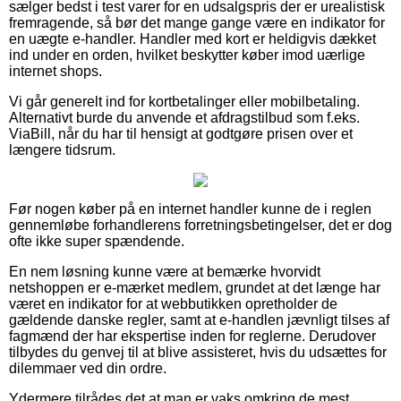
sælger bedst i test varer for en udsalgspris der er urealistisk
fremragende, så bør det mange gange være en indikator for
en uægte e-handler. Handler med kort er heldigvis dækket
ind under en orden, hvilket beskytter køber imod uærlige
internet shops.
Vi går generelt ind for kortbetalinger eller mobilbetaling.
Alternativt burde du anvende et afdragstilbud som f.eks.
ViaBill, når du har til hensigt at godtgøre prisen over et
længere tidsrum.
Før nogen køber på en internet handler kunne de i reglen
gennemløbe forhandlerens forretningsbetingelser, det er dog
ofte ikke super spændende.
En nem løsning kunne være at bemærke hvorvidt
netshoppen er e-mærket medlem, grundet at det længe har
været en indikator for at webbutikken opretholder de
gældende danske regler, samt at e-handlen jævnligt tilses af
fagmænd der har ekspertise inden for reglerne. Derudover
tilbydes du genvej til at blive assisteret, hvis du udsættes for
dilemmaer ved din ordre.
Ydermere tilrådes det at man er vaks omkring de mest