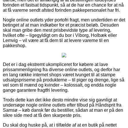
forinden et fastsat tidspunkt, så at de har en chance for at nå
at få varerne sendt afsted forinden pakkepersonalet har fri.
Nogle online outlets yder portofri fragt, men undertiden er det
betinget af at man indkøber for et præcist beløb. Desuden
skal man gribe den mest prisbevidste type af levering,
hvilket ofte – ligegyldigt om du bor i Viborg, Holbæk eller
Lemvig – vil være at få dem til at levere varerne til en
pakkeshop.
Det er i dag ekstremt ukompliceret for købere at lave
prissammenligning fra diverse online outlets, og derfor har
en lang række internet shops været tvunget til at stampe
udsalgspriserne på produkterne – til piger og drenge, lige så
vel som til mænd og kvinder – kolossalt, og endda nogle
gange garantere fragtfri levering.
Trods dette kan det ikke desto mindre vise sig gavnligt at
undersøge nogle online outlets efter tilbud på Håndsprit fra
Samsø – køb dansk før du bestiller, sådan at man er på den
sikre side med at få den skarpeste pris.
Du skal dog huske på, at i tilfælde af at en butik på nettet