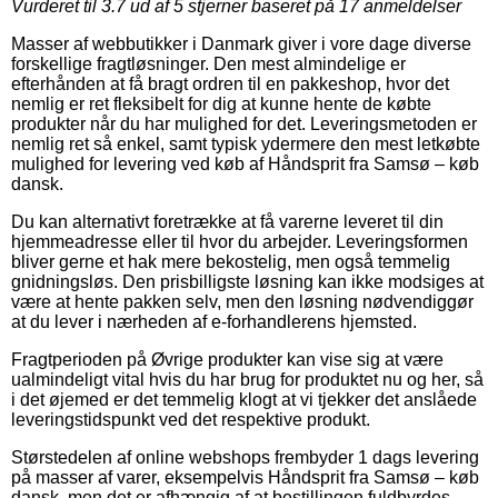
Vurderet til
3.7
ud af 5 stjerner baseret på
17
anmeldelser
Masser af webbutikker i Danmark giver i vore dage diverse
forskellige fragtløsninger. Den mest almindelige er
efterhånden at få bragt ordren til en pakkeshop, hvor det
nemlig er ret fleksibelt for dig at kunne hente de købte
produkter når du har mulighed for det. Leveringsmetoden er
nemlig ret så enkel, samt typisk ydermere den mest letkøbte
mulighed for levering ved køb af Håndsprit fra Samsø – køb
dansk.
Du kan alternativt foretrække at få varerne leveret til din
hjemmeadresse eller til hvor du arbejder. Leveringsformen
bliver gerne et hak mere bekostelig, men også temmelig
gnidningsløs. Den prisbilligste løsning kan ikke modsiges at
være at hente pakken selv, men den løsning nødvendiggør
at du lever i nærheden af e-forhandlerens hjemsted.
Fragtperioden på Øvrige produkter kan vise sig at være
ualmindeligt vital hvis du har brug for produktet nu og her, så
i det øjemed er det temmelig klogt at vi tjekker det anslåede
leveringstidspunkt ved det respektive produkt.
Størstedelen af online webshops frembyder 1 dags levering
på masser af varer, eksempelvis Håndsprit fra Samsø – køb
dansk, men det er afhængig af at bestillingen fuldbyrdes