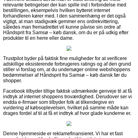
relevante betingelser der kan spille ind i forbindelse med
bestillingen, eksempelvis hvilken bytteret internet
forhandleren kører med. I den sammenhæng er det også
vigtigt, at man stadigvæk gemmer ens ordrekvittering,
således man fremadrettet vil kunne påvise sin ordre af
Håndsprit fra Samsø – køb dansk, om du er på udkig efter
produkter til en herre eller dame.
Trustpilot byder på faktisk fine muligheder for at verificere
adskillige eksisterende forbrugeres ratings og af den grund
stiller vi forslag om, at du undersøger online webshoppens
bedømmelser af Håndsprit fra Samsø – køb dansk før du
shopper.
Facebook tilbyder tillige faktisk udmærkede genveje til at få
indtryk af internet shoppens troværdighed. Derudover ser vi
endda e-firmaer som tilbyder folk at tilkendegive en
vurdering af købsoplevelsen, hvilket på samme måde kan
drages fordel af til at få et indtryk af hvor glade kunderne er.
Denne hjemmeside er reklamefinansieret. Vi har et fast