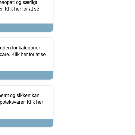
møopati og særligt
 Klik her for at se
nden for kategorier
re. Klik her for at se
emt og sikkert kan
oteksvarer. Klik her