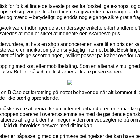
sk for folk at finde de laveste priser fra forskellige e-shops, og 
ps set sig tvunget til at reducere salgsværdien på mange af der
der og mænd – betydeligt, og endda nogle gange sikre gratis frag
igvæk være indbringende at undersøge enkelte e-forhandlere ef
 således at man er sikret at indhente den skarpeste pris.
dervurdere, at hvis en shop annoncerer en vare til en pris der ka
este være en indikation på en snydagtig internet butik. Bestilling
ttet af Indsigelsesordningen, hvilket passer på køber overfor uæ
hopping med kort eller mobilbetaling. Som en alternativ mulighed
fx ViaBill, for så vidt du tilstræber at klare prisen senere.
å en BIOselect forretning på nettet behøver de når alt kommer til 
lde ikke særlig spændende.
 måske være at bemærke om internet forhandleren er e-mærke go
tshoppen opererer i overensstemmelse med de gældende danske r
evalueres af fagfolk der har megen viden om vedtægterne på omr
nd, ifald du forvoldes besvær med dit indkøb.
 køber er påpasselig med de primære betingelser der kan have bet