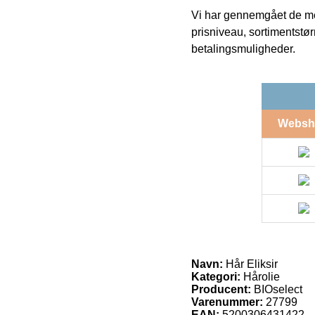
Vi har gennemgået de mes
prisniveau, sortimentstø
betalingsmuligheder.
Websh
Navn:
Hår Eliksir
Kategori:
Hårolie
Producent:
BIOselect
Varenummer:
27799
EAN:
5200306431422