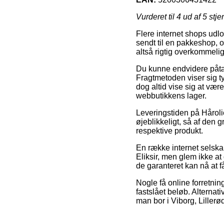
Vurderet til
4
ud af 5 stje
Flere internet shops udlo
sendt til en pakkeshop, 
altså rigtig overkommeli
Du kunne endvidere påtæn
Fragtmetoden viser sig t
dog altid vise sig at vær
webbutikkens lager.
Leveringstiden på Hårolie 
øjeblikkeligt, så af den 
respektive produkt.
En række internet selsk
Eliksir, men glem ikke at
de garanteret kan nå at få
Nogle få online forretni
fastslået beløb. Alternat
man bor i Viborg, Lillerød 