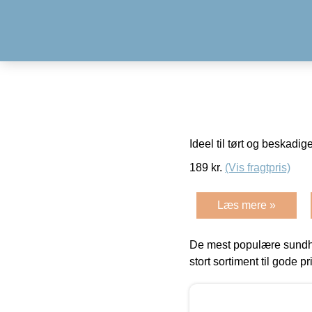
Ideel til tørt og beskadi
189
kr.
(Vis fragtpris)
Læs mere »
De mest populære sundh
stort sortiment til gode pr