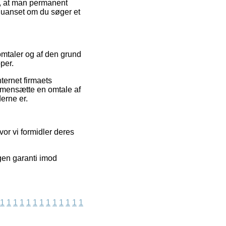
gt, at man permanent
, uanset om du søger et
 omtaler og af den grund
per.
ternet firmaets
ammensætte en omtale af
erne er.
or vi formidler deres
gen garanti imod
1
1
1
1
1
1
1
1
1
1
1
1
1