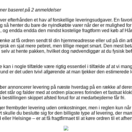
rner baseret på
2
anmeldelser
ver efterhånden et hav af forskellige leveringsudgaver. En favorit
og så henter du bare de nyindkøbte varer når der er mulighed fo
g, og endda endda den mindst kostelige fragtform ved køb af Hår 
ke at få ordren sendt til din hjemmeadresse eller ud på din ar
ypisk en sjat mere pebret, men tillige meget smart. Den mest bet
e selv at hente pakken, hvilket dog nødvendiggør at du fysisk b
kan i nogle tilfælde være rigtig essentiel i tilfælde af at vi mang
grund er det uden tvivl afgørende at man tjekker den estimerede 
aber annoncerer levering på næste hverdag på en række af dere
 det står og falder med at ordren placeres forinden et fastsat klo
 bestillingen skippet afsted forud for at medarbejderne får fri.
nger frembyder levering uden omkostninger, men i reglen kun når 
ivt skulle du beslutte sig for den billigste type af levering, der
eller Helsinge – er at få fragtfirmaet til at køre ordren til et afh