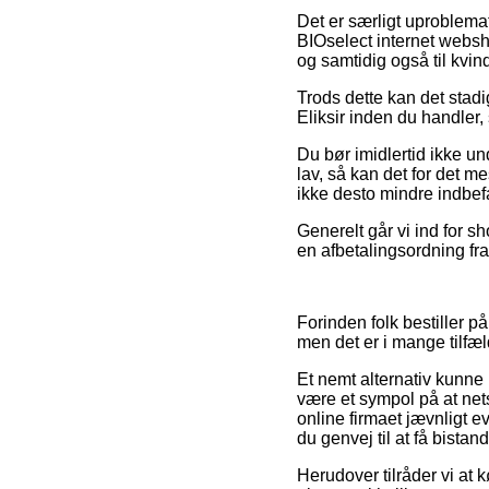
Det er særligt uproblemati
BIOselect internet websho
og samtidig også til kvin
Trods dette kan det stad
Eliksir inden du handler,
Du bør imidlertid ikke un
lav, så kan det for det m
ikke desto mindre indbefa
Generelt går vi ind for s
en afbetalingsordning fra 
Forinden folk bestiller p
men det er i mange tilfæ
Et nemt alternativ kunne
være et sympol på at ne
online firmaet jævnligt 
du genvej til at få bista
Herudover tilråder vi at