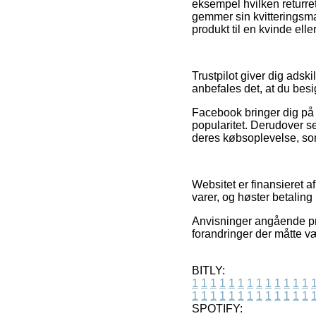
eksempel hvilken returret
gemmer sin kvitteringsma
produkt til en kvinde ell
Trustpilot giver dig adsk
anbefales det, at du bes
Facebook bringer dig på
popularitet. Derudover se
deres købsoplevelse, som 
Websitet er finansieret 
varer, og høster betaling 
Anvisninger angående pro
forandringer der måtte v
BITLY:
1
1
1
1
1
1
1
1
1
1
1
1
1
1
1
1
1
1
1
1
1
1
1
1
1
1
SPOTIFY: