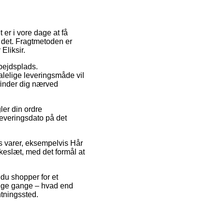
 er i vore dage at få
r det. Fragtmetoden er
Eliksir.
bejdsplads.
alelige leveringsmåde vil
efinder dig nærved
ler din ordre
leveringsdato på det
s varer, eksempelvis Hår
kkeslæt, med det formål at
du shopper for et
 mange gange – hvad end
entningssted.