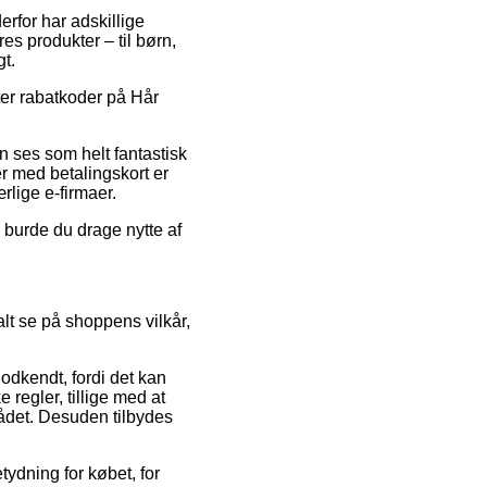
derfor har adskillige
es produkter – til børn,
t.
ter rabatkoder på Hår
n ses som helt fantastisk
er med betalingskort er
rlige e-firmaer.
 burde du drage nytte af
alt se på shoppens vilkår,
dkendt, fordi det kan
egler, tillige med at
ådet. Desuden tilbydes
ydning for købet, for