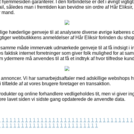
 hjemmesiden garanterer. I den forbindelse er det i øvrigt vigti
il, således man i fremtiden kan bevidne sin ordre af Hår Eliksir
er mand.
illige hæderlige genveje til at analysere diverse øvrige køberes
igtiger webbutikkens anmeldelser af Hår Eliksir forinden du shop
 samme måde immervæk udmærkede genveje til at få indsigt i in
s faktisk internet forretninger som giver folk mulighed for at s
ydermere må anvendes til at få et indtryk af hvor tilfredse kund
af annoncer. Vi har samarbejdsaftaler med adskillige webshops hv
i tilfælde af at vores brugere foretager en transaktion.
dukter og online forhandlere vedligeholdes tit, men vi giver in
ære lavet siden vi sidste gang opdaterede de anvendte data.
1
1
1
1
1
1
1
1
1
1
1
1
1
1
1
1
1
1
1
1
1
1
1
1
1
1
1
1
1
1
1
1
1
1
1
1
1
1
1
1
1
1
1
1
1
1
1
1
1
1
1
1
1
1
1
1
1
1
1
1
1