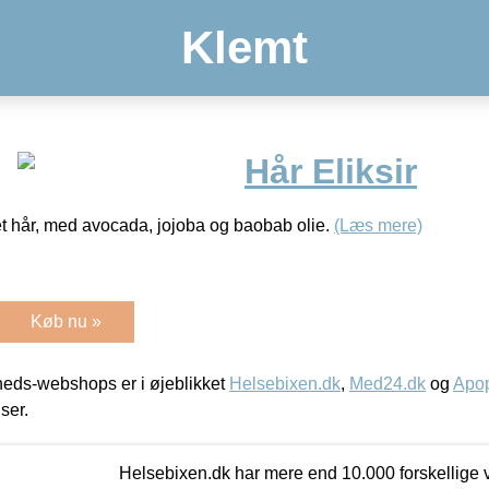
Klemt
Hår Eliksir
get hår, med avocada, jojoba og baobab olie.
(Læs mere)
Køb nu »
eds-webshops er i øjeblikket
Helsebixen.dk
,
Med24.dk
og
Apop
iser.
Helsebixen.dk har mere end 10.000 forskellige v