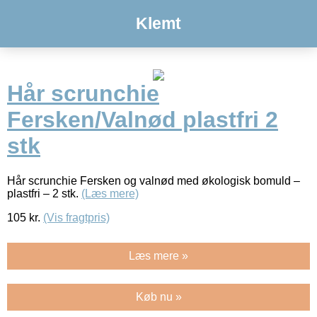
Klemt
Hår scrunchie
Fersken/Valnød plastfri 2
stk
Hår scrunchie Fersken og valnød med økologisk bomuld –
plastfri – 2 stk.
(Læs mere)
105
kr.
(Vis fragtpris)
Læs mere »
Køb nu »