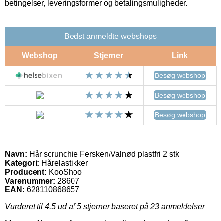
betingelser, leveringsformer og betalingsmuligheder.
Bedst anmeldte webshops
Webshop
Stjerner
Link
Besøg webshop
Besøg webshop
Besøg webshop
Navn:
Hår scrunchie Fersken/Valnød plastfri 2 stk
Kategori:
Hårelastikker
Producent:
KooShoo
Varenummer:
28607
EAN:
628110868657
Vurderet til
4.5
ud af 5 stjerner baseret på
23
anmeldelser