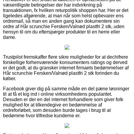
væsentligste betingelser der har indvirkning på
transaktionen, fx hvilken returpolitik shoppen har. Her er det
ligeledes afgørende, at man når som helst opbevarer ens
ordremail, så man en anden gang kan dokumentere sin
ordre af Hår scrunchie Fersken/Valnød plastfri 2 stk, uden
hensyn til om du efterspørger produkter til en herre eller
dame.
Trustpilot fremskaffer flere sikre muligheder for at dechifrere
forskellige forhenværende konsumenters ratings og derved
er det godt, at du gransker internet firmaets bedømmelser af
Hår scrunchie Fersken/Valnød plastfri 2 stk forinden du
køber.
Facebook giver dig på samme måde en del pæne løsninger
til at få et kig ind i online virksomhedens popularitet.
Desuden er der en del internet forhandlere som giver folk
mulighed for at tilkendegive en bedømmelse af
ordreforløbet, som desuden burde tages i brug til at
bedømme hvor tilfredse kunderne er.