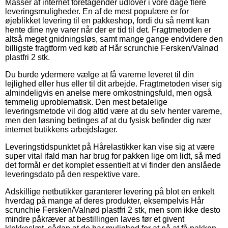
Masser af internet foretagender udlover i vore dage flere
leveringsmuligheder. En af de mest populære er for
øjeblikket levering til en pakkeshop, fordi du så nemt kan
hente dine nye varer når der er tid til det. Fragtmetoden er
altså meget gnidningsløs, samt mange gange endvidere den
billigste fragtform ved køb af Hår scrunchie Fersken/Valnød
plastfri 2 stk.
Du burde ydermere vælge at få varerne leveret til din
lejlighed eller hus eller til dit arbejde. Fragtmetoden viser sig
almindeligvis en anelse mere omkostningsfuld, men også
temmelig uproblematisk. Den mest betalelige
leveringsmetode vil dog altid være at du selv henter varerne,
men den løsning betinges af at du fysisk befinder dig nær
internet butikkens arbejdslager.
Leveringstidspunktet på Hårelastikker kan vise sig at være
super vital ifald man har brug for pakken lige om lidt, så med
det formål er det komplet essentielt at vi finder den anslåede
leveringsdato på den respektive vare.
Adskillige netbutikker garanterer levering på blot en enkelt
hverdag på mange af deres produkter, eksempelvis Hår
scrunchie Fersken/Valnød plastfri 2 stk, men som ikke desto
mindre påkræver at bestillingen laves før et givent