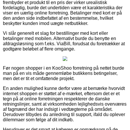
frembyder et produkt til en pris der virker urealistisk
fordelagtig, burde det undertiden være et karakteristika der
viser en uærlig online forretning. Betalinger med kort er på
den anden side indbefattet af en bestemmelse, hvilket
beskytter kunden imod uægte netbutikker.
Vi slår generelt et slag for bestillinger med kort eller
betalinger med mobilen. Alternativt burde du benytte en
afdragsløsning som f.eks. ViaBill, forudsat du foretrækker at
godtgøre beløbet af flere omgange.
Før nogen shopper i en KooShoo forretning på nettet burde
man på en vis måde gennemløbe butikkens betingelser,
men det er tit et omfattende projekt.
En anden mulighed kunne derfor være at bemærke hvorvidt
internet shoppen er støttet af e-mærket, eftersom det er et
tegn på at online forretningen respekterer de danske
retningslinjer, samt at virksomheden lejlighedsvis overværes
af fagmænd der har indsigt i vedtægterne på området.
Derudover tilbydes du anledning til support, ifald du oplever
dilemmaer som følge af dit indkøb.
Herudover er det smart at køberen er opmærksom på de