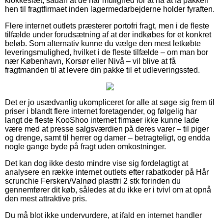
klokkeslæt, sådan at de har mulighed for at nå at få pakken
hen til fragtfirmaet inden lagermedarbejderne holder fyraften.
Flere internet outlets præsterer portofri fragt, men i de fleste
tilfælde under forudsætning af at der indkøbes for et konkret
beløb. Som alternativ kunne du vælge den mest letkøbte
leveringsmulighed, hvilket i de fleste tilfælde – om man bor
nær København, Korsør eller Nivå – vil blive at få
fragtmanden til at levere din pakke til et udleveringssted.
Det er jo usædvanlig ukompliceret for alle at søge sig frem til
priser i blandt flere internet foretagender, og følgelig har
langt de fleste KooShoo internet firmaer ikke kunne lade
være med at presse salgsværdien på deres varer – til piger
og drenge, samt til herrer og damer – betragteligt, og endda
nogle gange byde på fragt uden omkostninger.
Det kan dog ikke desto mindre vise sig fordelagtigt at
analysere en række internet outlets efter rabatkoder på Hår
scrunchie Fersken/Valnød plastfri 2 stk forinden du
gennemfører dit køb, således at du ikke er i tvivl om at opnå
den mest attraktive pris.
Du må blot ikke undervurdere, at ifald en internet handler