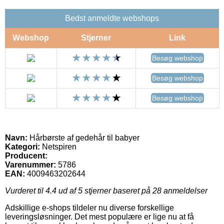
Bedst anmeldte webshops
Webshop
Stjerner
Link
Besøg webshop
Besøg webshop
Besøg webshop
Navn:
Hårbørste af gedehår til babyer
Kategori:
Netspiren
Producent:
Varenummer:
5786
EAN:
4009463202644
Vurderet til
4.4
ud af 5 stjerner baseret på
28
anmeldelser
Adskillige e-shops tildeler nu diverse forskellige
leveringsløsninger. Det mest populære er lige nu at få