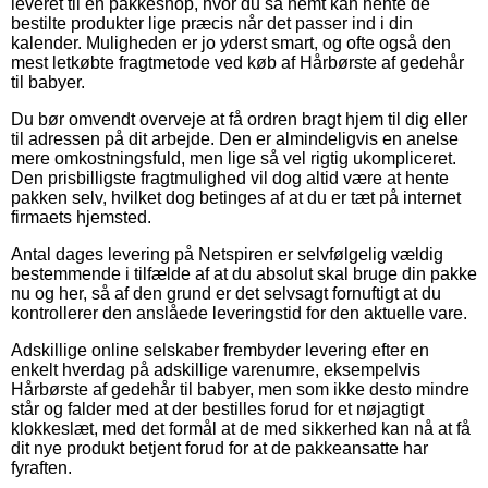
leveret til en pakkeshop, hvor du så nemt kan hente de
bestilte produkter lige præcis når det passer ind i din
kalender. Muligheden er jo yderst smart, og ofte også den
mest letkøbte fragtmetode ved køb af Hårbørste af gedehår
til babyer.
Du bør omvendt overveje at få ordren bragt hjem til dig eller
til adressen på dit arbejde. Den er almindeligvis en anelse
mere omkostningsfuld, men lige så vel rigtig ukompliceret.
Den prisbilligste fragtmulighed vil dog altid være at hente
pakken selv, hvilket dog betinges af at du er tæt på internet
firmaets hjemsted.
Antal dages levering på Netspiren er selvfølgelig vældig
bestemmende i tilfælde af at du absolut skal bruge din pakke
nu og her, så af den grund er det selvsagt fornuftigt at du
kontrollerer den anslåede leveringstid for den aktuelle vare.
Adskillige online selskaber frembyder levering efter en
enkelt hverdag på adskillige varenumre, eksempelvis
Hårbørste af gedehår til babyer, men som ikke desto mindre
står og falder med at der bestilles forud for et nøjagtigt
klokkeslæt, med det formål at de med sikkerhed kan nå at få
dit nye produkt betjent forud for at de pakkeansatte har
fyraften.