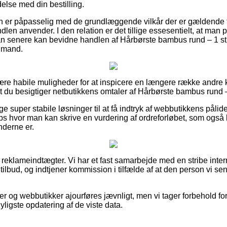
delse med din bestilling.
eren er påpasselig med de grundlæggende vilkår der er gældende 
dlen anvender. I den relation er det tillige essesentielt, at ma
an senere kan bevidne handlen af Hårbørste bambus rund – 1 st
r mand.
ulære habile muligheder for at inspicere en længere række andre
t du besigtiger netbutikkens omtaler af Hårbørste bambus rund – 
lige super stabile løsninger til at få indtryk af webbutikkens pål
 hvor man kan skrive en vurdering af ordreforløbet, som også ka
derne er.
f reklameindtægter. Vi har et fast samarbejde med en stribe inter
ilbud, og indtjener kommission i tilfælde af at den person vi sen
 og webbutikker ajourføres jævnligt, men vi tager forbehold for
yligste opdatering af de viste data.