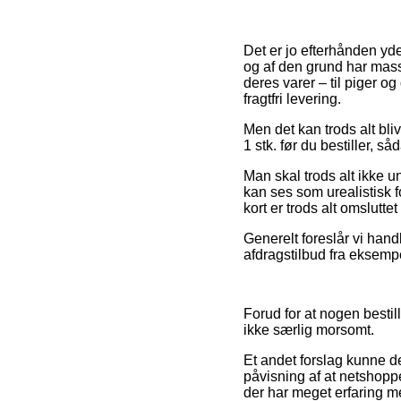
Det er jo efterhånden yd
og af den grund har masse
deres varer – til piger 
fragtfri levering.
Men det kan trods alt bliv
1 stk. før du bestiller, 
Man skal trods alt ikke un
kan ses som urealistisk 
kort er trods alt omslutt
Generelt foreslår vi hand
afdragstilbud fra eksempe
Forud for at nogen bestil
ikke særlig morsomt.
Et andet forslag kunne d
påvisning af at netshoppe
der har meget erfaring me