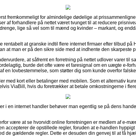
erst fremkommeligt for almindelige dødelige at prissammenligne 
r af forhandlere på nettet været tvunget til at reducere prisniv
og drenge, lige så vel som til mænd og kvinder – markant, og end
e rentabelt at granske indtil flere internet firmaer efter tilbud 
sådan at man er på den sikre side med at indhente den skarpeste pr
dervurdere, at såfremt en forretning på nettet udlover varer til s
fordelagtig, burde det ofte være et faresignal om en uægte e-fo
et af en lovbestemmelse, som støtter dig som kunde overfor falsk
ler med kort eller betalinger med mobilen. Som et alternativ kun
lvis ViaBill, hvis du foretrækker at betale omkostningerne i fler
ler i en internet handler behøver man egentlig se på dens hande
erfor være at se hvorvidt online forretningen er medlem af e-mæ
n accepterer de opstillede regler, foruden at e-handlen hyppigt 
d de gældende regler. Dette er desuden din genvej til at få hjælp