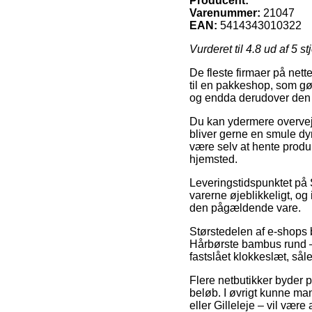
Producent:
Varenummer:
21047
EAN:
5414343010322
Vurderet til
4.8
ud af 5 st
De fleste firmaer på nett
til en pakkeshop, som gør 
og endda derudover den p
Du kan ydermere overveje 
bliver gerne en smule dyr
være selv at hente produ
hjemsted.
Leveringstidspunktet på S
varerne øjeblikkeligt, og
den pågældende vare.
Størstedelen af e-shops
Hårbørste bambus rund – 
fastslået klokkeslæt, sål
Flere netbutikker byder på
beløb. I øvrigt kunne man
eller Gilleleje – vil være 