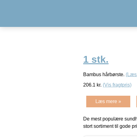
1 stk.
Bambus hårbørste.
(Læs
206.1
kr.
(Vis fragtpris)
Læs mere »
De mest populære sundh
stort sortiment til gode pr