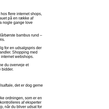
hos flere internet shops,
eauet på en række af
da nogle gange love
på Hårbørste bambus rund –
is.
alg for en udsalgspris der
rhandler. Shopping med
e internet webshops.
ne du overveje et
e bidder.
lsaftale, det er dog gerne
rke ordningen, som er en
kontrolleres af eksperter
, når du bliver udsat for