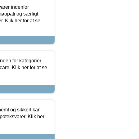
arer indenfor
møopati og særligt
 Klik her for at se
nden for kategorier
re. Klik her for at se
emt og sikkert kan
oteksvarer. Klik her