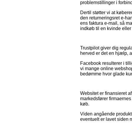
problemstillinger i forbin
Dertil støtter vi at køb
den returneringsret e-han
ens faktura e-mail, så m
indkøb til en kvinde elle
Trustpilot giver dig reg
herved er det en hjælp, a
Facebook resulterer i til
vi mange online webshops
bedømme hvor glade kun
Websitet er finansieret a
markedsfører firmaernes t
køb.
Viden angående produkter
eventuelt er lavet siden n