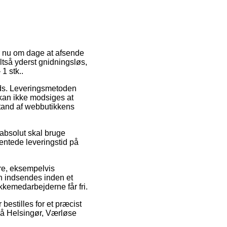
er nu om dage at afsende
altså yderst gnidningsløs,
1 stk..
lads. Leveringsmetoden
 kan ikke modsiges at
stand af webbutikkens
 absolut skal bruge
ventede leveringstid på
re, eksempelvis
n indsendes inden et
akkemedarbejderne får fri.
bestilles for et præcist
 på Helsingør, Værløse