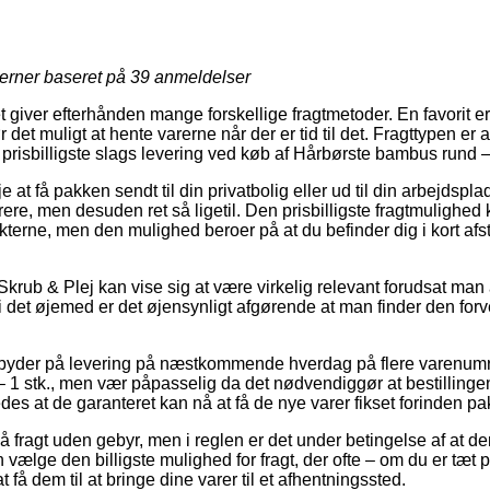
jerner baseret på
39
anmeldelser
et giver efterhånden mange forskellige fragtmetoder. En favorit 
det muligt at hente varerne når der er tid til det. Fragttypen er 
risbilligste slags levering ved køb af Hårbørste bambus rund – 
at få pakken sendt til din privatbolig eller ud til din arbejdsp
ere, men desuden ret så ligetil. Den prisbilligste fragtmulighed
kterne, men den mulighed beroer på at du befinder dig i kort af
krub & Plej kan vise sig at være virkelig relevant forudsat man
 i det øjemed er det øjensynligt afgørende at man finder den for
 byder på levering på næstkommende hverdag på flere varenum
1 stk., men vær påpasselig da det nødvendiggør at bestillinge
edes at de garanteret kan nå at få de nye varer fikset forinden p
 fragt uden gebyr, men i reglen er det under betingelse af at der 
 vælge den billigste mulighed for fragt, der ofte – om du er tæt
at få dem til at bringe dine varer til et afhentningssted.