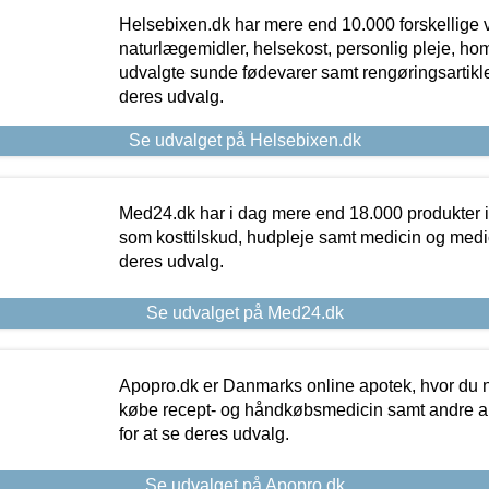
Helsebixen.dk har mere end 10.000 forskellige v
naturlægemidler, helsekost, personlig pleje, ho
udvalgte sunde fødevarer samt rengøringsartikler.
deres udvalg.
Se udvalget på Helsebixen.dk
Med24.dk har i dag mere end 18.000 produkter i
som kosttilskud, hudpleje samt medicin og medica
deres udvalg.
Se udvalget på Med24.dk
Apopro.dk er Danmarks online apotek, hvor du n
købe recept- og håndkøbsmedicin samt andre ap
for at se deres udvalg.
Se udvalget på Apopro.dk