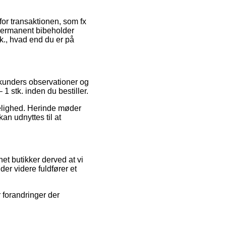
for transaktionen, som fx
n permanent bibeholder
k., hvad end du er på
 kunders observationer og
1 stk. inden du bestiller.
idelighed. Herinde møder
n udnyttes til at
net butikker derved at vi
der videre fuldfører et
 forandringer der