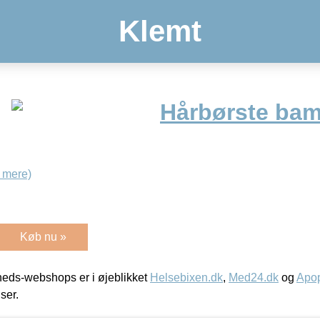
Klemt
Hårbørste bam
 mere)
Køb nu »
eds-webshops er i øjeblikket
Helsebixen.dk
,
Med24.dk
og
Apop
iser.