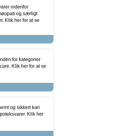
arer indenfor
møopati og særligt
 Klik her for at se
nden for kategorier
re. Klik her for at se
emt og sikkert kan
oteksvarer. Klik her