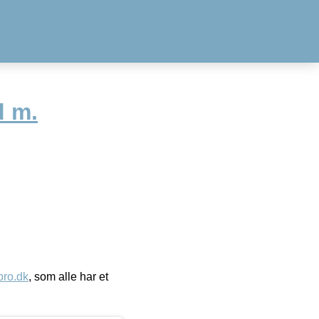
d m.
ro.dk
, som alle har et