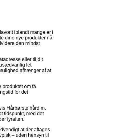
avorit iblandt mange er i
nte dine nye produkter når
dvidere den mindst
adresse eller til dit
 usædvanlig let
 mulighed afhænger af at
 produktet om få
gstid for det
vis Hårbørste hård m.
at tidspunkt, med det
er fyraften.
ødvendigt at der aftages
ypisk – uden hensyn til