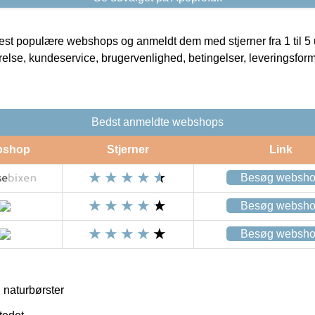
t populære webshops og anmeldt dem med stjerner fra 1 til 5 ud
rrelse, kundeservice, brugervenlighed, betingelser, leveringsfor
Bedst anmeldte webshops
bshop
Stjerner
Link
Besøg websh
Besøg websh
Besøg websh
 naturbørster