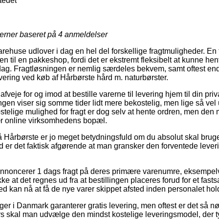
edet
jerner baseret på
4
anmeldelser
rehuse udlover i dag en hel del forskellige fragtmuligheder. En f
dren til en pakkeshop, fordi det er ekstremt fleksibelt at kunne he
rdag. Fragtløsningen er nemlig særdeles bekvem, samt oftest en
vering ved køb af Hårbørste hård m. naturbørster.
e for og imod at bestille varerne til levering hjem til din privat
gen viser sig somme tider lidt mere bekostelig, men lige så vel
telige mulighed for fragt er dog selv at hente ordren, men den
ær online virksomhedens bopæl.
 Hårbørste er jo meget betydningsfuld om du absolut skal bruge
 er det faktisk afgørende at man gransker den forventede leverin
 annoncerer 1 dags fragt på deres primære varenumre, eksempel
ke at det regnes ud fra at bestillingen placeres forud for et fasts
d kan nå at få de nye varer skippet afsted inden personalet hold
ger i Danmark garanterer gratis levering, men oftest er det så n
lers skal man udvælge den mindst kostelige leveringsmodel, der t