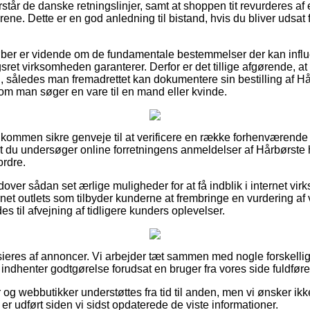
står de danske retningslinjer, samt at shoppen tit revurderes af 
årene. Dette er en god anledning til bistand, hvis du bliver udsat
køber er vidende om de fundamentale bestemmelser der kan influ
t virksomheden garanterer. Derfor er det tillige afgørende, at 
, således man fremadrettet kan dokumentere sin bestilling af H
om man søger en vare til en mand eller kvinde.
fuldkommen sikre genveje til at verificere en række forhenværen
at du undersøger online forretningens anmeldelser af Hårbørste 
ordre.
ver sådan set ærlige muligheder for at få indblik i internet v
rnet outlets som tilbyder kunderne at frembringe en vurdering a
 til afvejning af tidligere kunders oplevelser.
eres af annoncer. Vi arbejder tæt sammen med nogle forskellig
 indhenter godtgørelse forudsat en bruger fra vores side fuldføre
og webbutikker understøttes fra tid til anden, men vi ønsker ikke 
lt er udført siden vi sidst opdaterede de viste informationer.