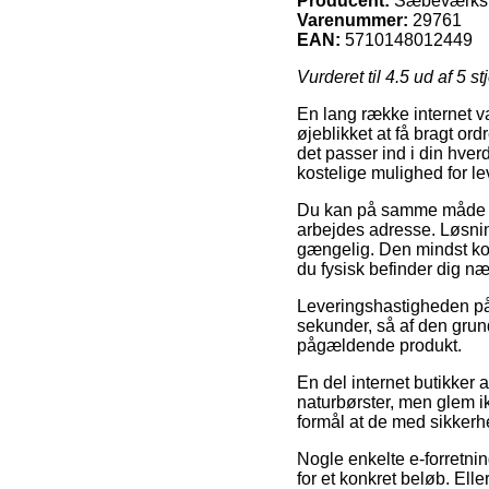
Producent:
Sæbeværkst
Varenummer:
29761
EAN:
5710148012449
Vurderet til
4.5
ud af 5 st
En lang række internet va
øjeblikket at få bragt or
det passer ind i din hve
kostelige mulighed for le
Du kan på samme måde afvej
arbejdes adresse. Løsnin
gængelig. Den mindst kos
du fysisk befinder dig n
Leveringshastigheden på
sekunder, så af den grund
pågældende produkt.
En del internet butikker
naturbørster, men glem ik
formål at de med sikkerhe
Nogle enkelte e-forretnin
for et konkret beløb. El