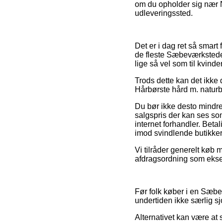
om du opholder sig nær Næ
udleveringssted.
Det er i dag ret så smart 
de fleste Sæbeværkstedet 
lige så vel som til kvin
Trods dette kan det ikke 
Hårbørste hård m. naturbø
Du bør ikke desto mindre
salgspris der kan ses som
internet forhandler. Beta
imod svindlende butikker 
Vi tilråder generelt køb
afdragsordning som eksemp
Før folk køber i en Sæbe
undertiden ikke særlig sj
Alternativet kan være at 