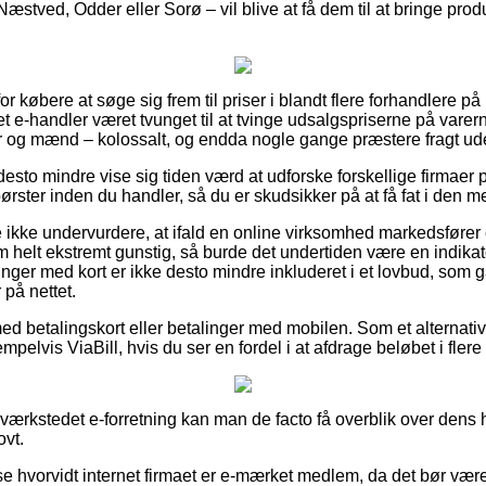
stved, Odder eller Sorø – vil blive at få dem til at bringe produk
for købere at søge sig frem til priser i blandt flere forhandlere på
e-handler været tvunget til at tvinge udsalgspriserne på varerne
der og mænd – kolossalt, og endda nogle gange præstere fragt u
desto mindre vise sig tiden værd at udforske forskellige firmaer p
rster inden du handler, så du er skudsikker på at få fat i den mes
 ikke undervurdere, at ifald en online virksomhed markedsfører e
 helt ekstremt gunstig, så burde det undertiden være en indikato
linger med kort er ikke desto mindre inkluderet i et lovbud, som
på nettet.
 med betalingskort eller betalinger med mobilen. Som et alternat
elvis ViaBill, hvis du ser en fordel i at afdrage beløbet i flere 
værkstedet e-forretning kan man de facto få overblik over dens h
ovt.
se hvorvidt internet firmaet er e-mærket medlem, da det bør være