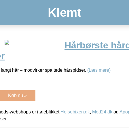
Klemt
Hårbørste hår
r
og langt hår – modvirker spaltede hårspidser.
(Læs mere)
Køb nu »
eds-webshops er i øjeblikket
Helsebixen.dk
,
Med24.dk
og
Apop
iser.