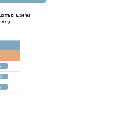
 fra bl.a. deres
mer og
op
op
op