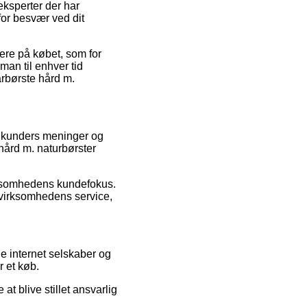
eksperter der har
 for besvær ved dit
ere på købet, som for
man til enhver tid
årbørste hård m.
de kunders meninger og
hård m. naturbørster
irksomhedens kundefokus.
f virksomhedens service,
e internet selskaber og
r et køb.
at blive stillet ansvarlig