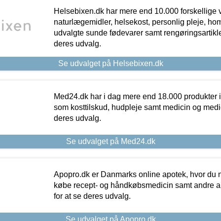
Helsebixen.dk har mere end 10.000 forskellige v
naturlægemidler, helsekost, personlig pleje, ho
udvalgte sunde fødevarer samt rengøringsartikler.
deres udvalg.
Se udvalget på Helsebixen.dk
Med24.dk har i dag mere end 18.000 produkter i
som kosttilskud, hudpleje samt medicin og medica
deres udvalg.
Se udvalget på Med24.dk
Apopro.dk er Danmarks online apotek, hvor du n
købe recept- og håndkøbsmedicin samt andre ap
for at se deres udvalg.
Se udvalget på Apopro.dk