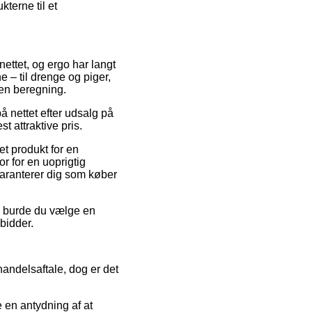
terne til et
 nettet, og ergo har langt
 – til drenge og piger,
den beregning.
å nettet efter udsalg på
t attraktive pris.
t produkt for en
r for en uoprigtig
 garanterer dig som køber
iv burde du vælge en
bidder.
andelsaftale, dog er det
 en antydning af at