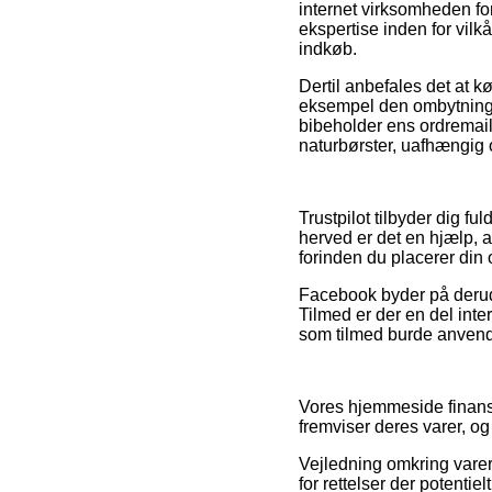
internet virksomheden for
ekspertise inden for vilk
indkøb.
Dertil anbefales det at 
eksempel den ombytningsre
bibeholder ens ordremail
naturbørster, uafhængig 
Trustpilot tilbyder dig 
herved er det en hjælp, 
forinden du placerer din 
Facebook byder på derudo
Tilmed er der en del inte
som tilmed burde anvendes
Vores hjemmeside finansi
fremviser deres varer, og
Vejledning omkring varer 
for rettelser der potentie