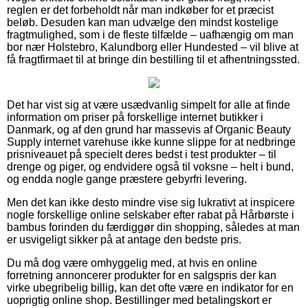
reglen er det forbeholdt når man indkøber for et præcist
beløb. Desuden kan man udvælge den mindst kostelige
fragtmulighed, som i de fleste tilfælde – uafhængig om man
bor nær Holstebro, Kalundborg eller Hundested – vil blive at
få fragtfirmaet til at bringe din bestilling til et afhentningssted.
Det har vist sig at være usædvanlig simpelt for alle at finde
information om priser på forskellige internet butikker i
Danmark, og af den grund har massevis af Organic Beauty
Supply internet varehuse ikke kunne slippe for at nedbringe
prisniveauet på specielt deres bedst i test produkter – til
drenge og piger, og endvidere også til voksne – helt i bund,
og endda nogle gange præstere gebyrfri levering.
Men det kan ikke desto mindre vise sig lukrativt at inspicere
nogle forskellige online selskaber efter rabat på Hårbørste i
bambus forinden du færdiggør din shopping, således at man
er usvigeligt sikker på at antage den bedste pris.
Du må dog være omhyggelig med, at hvis en online
forretning annoncerer produkter for en salgspris der kan
virke ubegribelig billig, kan det ofte være en indikator for en
uoprigtig online shop. Bestillinger med betalingskort er