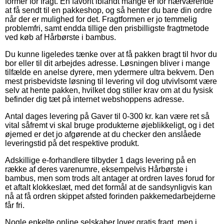
former for fragt. En favorit iblandt mange er for nærværende
at få sendt til en pakkeshop, og så henter du bare din ordre
når der er mulighed for det. Fragtformen er jo temmelig
problemfri, samt endda tillige den prisbilligste fragtmetode
ved køb af Hårbørste i bambus.
Du kunne ligeledes tænke over at få pakken bragt til hvor du
bor eller til dit arbejdes adresse. Løsningen bliver i mange
tilfælde en anelse dyrere, men ydermere ultra bekvem. Den
mest prisbevidste løsning til levering vil dog utvivlsomt være
selv at hente pakken, hvilket dog stiller krav om at du fysisk
befinder dig tæt på internet webshoppens adresse.
Antal dages levering på Gaver til 0-300 kr. kan være ret så
vital såfremt vi skal bruge produkterne øjeblikkeligt, og i det
øjemed er det jo afgørende at du checker den anslåede
leveringstid på det respektive produkt.
Adskillige e-forhandlere tilbyder 1 dags levering på en
række af deres varenumre, eksempelvis Hårbørste i
bambus, men som trods alt antager at ordren laves forud for
et aftalt klokkeslæt, med det formål at de sandsynligvis kan
nå at få ordren skippet afsted forinden pakkemedarbejderne
får fri.
Nogle enkelte online selskaber lover gratis fragt, men i