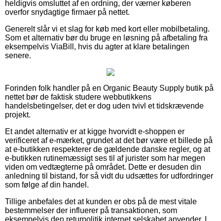
heldigvis omsluttet af en ordning, der værner køberen
overfor snydagtige firmaer på nettet.
Generelt slår vi et slag for køb med kort eller mobilbetaling.
Som et alternativ bør du bruge en løsning på afbetaling fra
eksempelvis ViaBill, hvis du agter at klare betalingen
senere.
Forinden folk handler på en Organic Beauty Supply butik på
nettet bør de faktisk studere webbutikkens
handelsbetingelser, det er dog uden tvivl et tidskrævende
projekt.
Et andet alternativ er at kigge hvorvidt e-shoppen er
verificeret af e-mærket, grundet at det bør være et billede på
at e-butikken respekterer de gældende danske regler, og at
e-butikken rutinemæssigt ses til af jurister som har megen
viden om vedtægterne på området. Dette er desuden din
anledning til bistand, for så vidt du udsættes for udfordringer
som følge af din handel.
Tillige anbefales det at kunden er obs på de mest vitale
bestemmelser der influerer på transaktionen, som
eksempelvis den returpolitik internet selskabet anvender. I