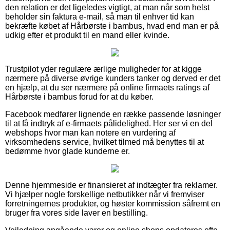
den relation er det ligeledes vigtigt, at man når som helst
beholder sin faktura e-mail, så man til enhver tid kan
bekræfte købet af Hårbørste i bambus, hvad end man er på
udkig efter et produkt til en mand eller kvinde.
Trustpilot yder regulære ærlige muligheder for at kigge
nærmere på diverse øvrige kunders tanker og derved er det
en hjælp, at du ser nærmere på online firmaets ratings af
Hårbørste i bambus forud for at du køber.
Facebook medfører lignende en række passende løsninger
til at få indtryk af e-firmaets pålidelighed. Her ser vi en del
webshops hvor man kan notere en vurdering af
virksomhedens service, hvilket tilmed må benyttes til at
bedømme hvor glade kunderne er.
Denne hjemmeside er finansieret af indtægter fra reklamer.
Vi hjælper nogle forskellige netbutikker når vi fremviser
forretningernes produkter, og høster kommission såfremt en
bruger fra vores side laver en bestilling.