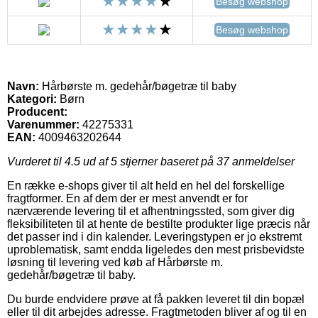
Besøg webshop
Besøg webshop
Navn:
Hårbørste m. gedehår/bøgetræ til baby
Kategori:
Børn
Producent:
Varenummer:
42275331
EAN:
4009463202644
Vurderet til
4.5
ud af 5 stjerner baseret på
37
anmeldelser
En række e-shops giver til alt held en hel del forskellige
fragtformer. En af dem der er mest anvendt er for
nærværende levering til et afhentningssted, som giver dig
fleksibiliteten til at hente de bestilte produkter lige præcis når
det passer ind i din kalender. Leveringstypen er jo ekstremt
uproblematisk, samt endda ligeledes den mest prisbevidste
løsning til levering ved køb af Hårbørste m.
gedehår/bøgetræ til baby.
Du burde endvidere prøve at få pakken leveret til din bopæl
eller til dit arbejdes adresse. Fragtmetoden bliver af og til en