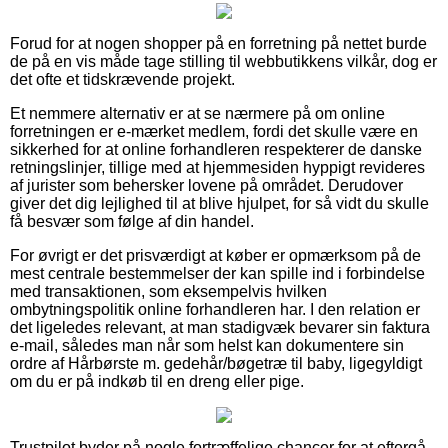
Forud for at nogen shopper på en forretning på nettet burde
de på en vis måde tage stilling til webbutikkens vilkår, dog er
det ofte et tidskrævende projekt.
Et nemmere alternativ er at se nærmere på om online
forretningen er e-mærket medlem, fordi det skulle være en
sikkerhed for at online forhandleren respekterer de danske
retningslinjer, tillige med at hjemmesiden hyppigt revideres
af jurister som behersker lovene på området. Derudover
giver det dig lejlighed til at blive hjulpet, for så vidt du skulle
få besvær som følge af din handel.
For øvrigt er det prisværdigt at køber er opmærksom på de
mest centrale bestemmelser der kan spille ind i forbindelse
med transaktionen, som eksempelvis hvilken
ombytningspolitik online forhandleren har. I den relation er
det ligeledes relevant, at man stadigvæk bevarer sin faktura
e-mail, således man når som helst kan dokumentere sin
ordre af Hårbørste m. gedehår/bøgetræ til baby, ligegyldigt
om du er på indkøb til en dreng eller pige.
Trustpilot byder på nogle fortræffelige chancer for at eftergå