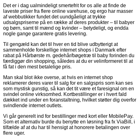
Det er i dag ualmindeligt smertefrit for os alle at finde de
laveste priser fra flere online varehuse, og ergo har masser
af webbutikker fundet det uundgåeligt at trykke
udsalgspriserne på en række af deres produkter – til babyer
og børn, samt til mænd og kvinder – betydeligt, og endda
nogle gange garantere gratis levering.
Til gengæld kan det til hver en tid blive udbytterigt at
sammenholde forskellige internet shops i Danmark efter
rabat på Hårbørste m. gedehår/bøgetræ til baby forinden du
færdiggør din shopping, således at du er velinformeret til at
få fat i den mest betalelige pris.
Man skal blot ikke overse, at hvis en internet shop
reklamerer deres varer til salg for en salgspris som kan ses
som mystisk gunstig, så kan det tit være et faresignal om en
svindel online virksomhed. Kortbestillinger er i hvert fald
dækket ind under en foranstaltning, hvilket støtter dig overfor
svindlende internet outlets.
Vi går generelt ind for bestillinger med kort eller MobilePay.
Som et alternativ burde du benytte en løsning fra fx ViaBill, i
tilfælde af at du har til hensigt at honorere betalingen over
flere uger.