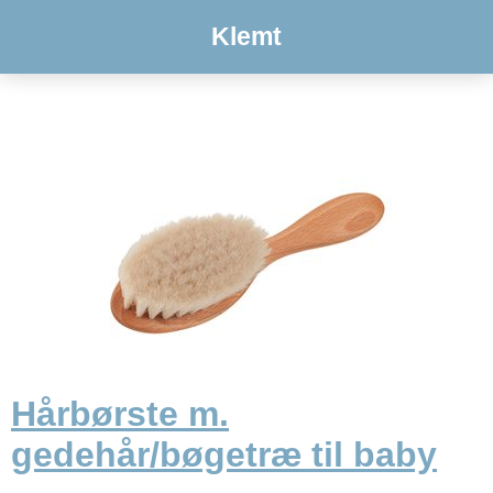
Klemt
Hårbørste m.
gedehår/bøgetræ til baby