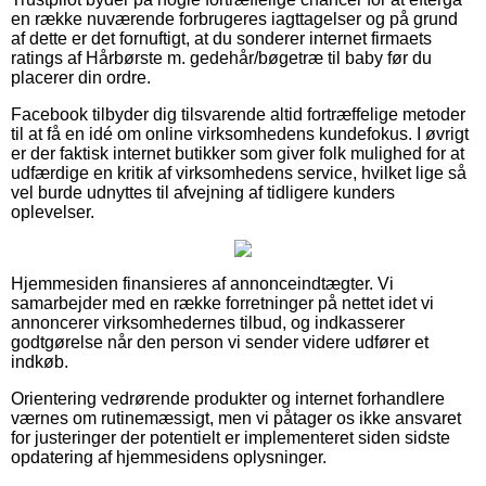
en række nuværende forbrugeres iagttagelser og på grund
af dette er det fornuftigt, at du sonderer internet firmaets
ratings af Hårbørste m. gedehår/bøgetræ til baby før du
placerer din ordre.
Facebook tilbyder dig tilsvarende altid fortræffelige metoder
til at få en idé om online virksomhedens kundefokus. I øvrigt
er der faktisk internet butikker som giver folk mulighed for at
udfærdige en kritik af virksomhedens service, hvilket lige så
vel burde udnyttes til afvejning af tidligere kunders
oplevelser.
Hjemmesiden finansieres af annonceindtægter. Vi
samarbejder med en række forretninger på nettet idet vi
annoncerer virksomhedernes tilbud, og indkasserer
godtgørelse når den person vi sender videre udfører et
indkøb.
Orientering vedrørende produkter og internet forhandlere
værnes om rutinemæssigt, men vi påtager os ikke ansvaret
for justeringer der potentielt er implementeret siden sidste
opdatering af hjemmesidens oplysninger.