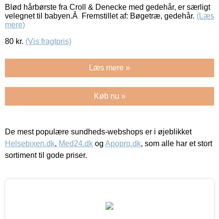
Blød hårbørste fra Croll & Denecke med gedehår, er særligt
velegnet til babyen.Â Fremstillet af: Bøgetræ, gedehår.
(Læs
mere)
80
kr.
(Vis fragtpris)
Læs mere »
Køb nu »
De mest populære sundheds-webshops er i øjeblikket
Helsebixen.dk
,
Med24.dk
og
Apopro.dk
, som alle har et stort
sortiment til gode priser.