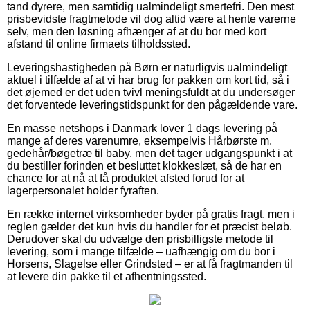
tand dyrere, men samtidig ualmindeligt smertefri. Den mest
prisbevidste fragtmetode vil dog altid være at hente varerne
selv, men den løsning afhænger af at du bor med kort
afstand til online firmaets tilholdssted.
Leveringshastigheden på Børn er naturligvis ualmindeligt
aktuel i tilfælde af at vi har brug for pakken om kort tid, så i
det øjemed er det uden tvivl meningsfuldt at du undersøger
det forventede leveringstidspunkt for den pågældende vare.
En masse netshops i Danmark lover 1 dags levering på
mange af deres varenumre, eksempelvis Hårbørste m.
gedehår/bøgetræ til baby, men det tager udgangspunkt i at
du bestiller forinden et besluttet klokkeslæt, så de har en
chance for at nå at få produktet afsted forud for at
lagerpersonalet holder fyraften.
En række internet virksomheder byder på gratis fragt, men i
reglen gælder det kun hvis du handler for et præcist beløb.
Derudover skal du udvælge den prisbilligste metode til
levering, som i mange tilfælde – uafhængig om du bor i
Horsens, Slagelse eller Grindsted – er at få fragtmanden til
at levere din pakke til et afhentningssted.