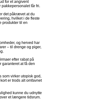
ud for et angivent
 pakkepersonalet får fri.
er det påkrævet at du
ring, hvilket i de fleste
 produkter til en
rksomheder, og herved har
rer – til drenge og piger,
ng.
irmaer efter rabat på
 garanteret at få den
 som virker utopisk god,
kort er trods alt omfavnet
mulighed kunne du udnytte
 over et længere tidsrum.