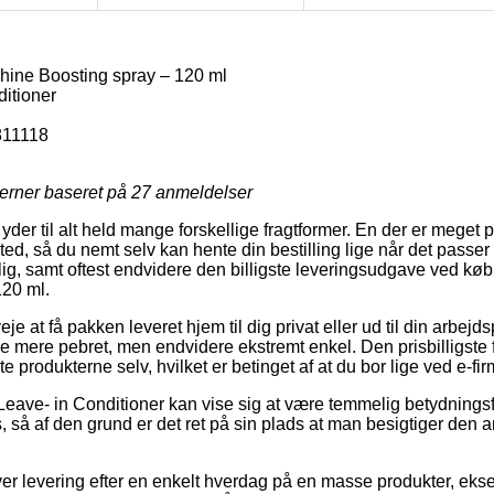
Shine Boosting spray – 120 ml
itioner
811118
jerner baseret på
27
anmeldelser
yder til alt held mange forskellige fragtformer. En der er meget p
ssted, så du nemt selv kan hente din bestilling lige når det passe
ig, samt oftest endvidere den billigste leveringsudgave ved køb 
120 ml.
 at få pakken leveret hjem til dig privat eller ud til din arbej
de mere pebret, men endvidere ekstremt enkel. Den prisbilligste
 produkterne selv, hvilket er betinget af at du bor lige ved e-fi
Leave- in Conditioner kan vise sig at være temmelig betydnings
 så af den grund er det ret på sin plads at man besigtiger den 
ver levering efter en enkelt hverdag på en masse produkter, eks