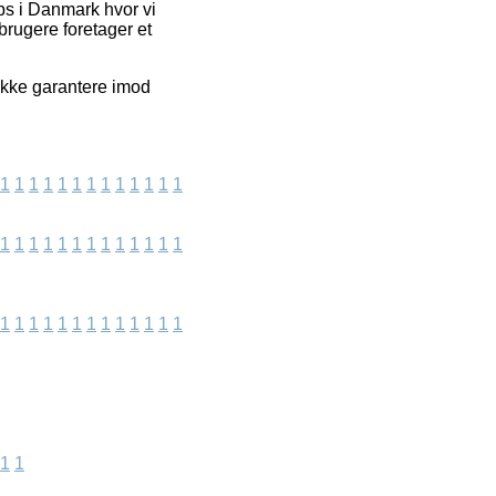
ops i Danmark hvor vi
brugere foretager et
 ikke garantere imod
1
1
1
1
1
1
1
1
1
1
1
1
1
1
1
1
1
1
1
1
1
1
1
1
1
1
1
1
1
1
1
1
1
1
1
1
1
1
1
1
1