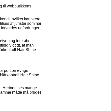
ng til webbutikkens
dkendt, hvilket kan være
ilses af jurister som har
 forvoldes udfordringer i
etydning for købet,
idig vigtigt, at man
årkontroll Hair Shine
or portion øvrige
f Hårkontroll Hair Shine
ed. Herinde ses mange
 på samme måde må bruges