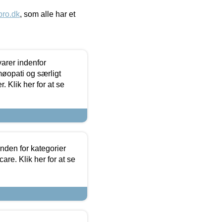
ro.dk
, som alle har et
arer indenfor
møopati og særligt
 Klik her for at se
nden for kategorier
re. Klik her for at se