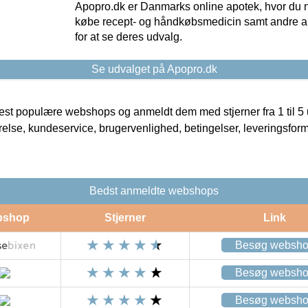
Apopro.dk er Danmarks online apotek, hvor du n
købe recept- og håndkøbsmedicin samt andre ap
for at se deres udvalg.
Se udvalget på Apopro.dk
t populære webshops og anmeldt dem med stjerner fra 1 til 5 ud
rrelse, kundeservice, brugervenlighed, betingelser, leveringsfor
Bedst anmeldte webshops
bshop
Stjerner
Link
Besøg websh
Besøg websh
Besøg websh