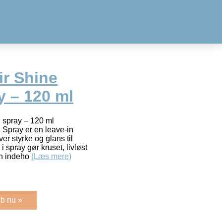
ir Shine
y – 120 ml
g spray – 120 ml
 Spray er en leave-in
er styrke og glans til
 spray gør kruset, livløst
en indeho
(Læs mere)
b nu »