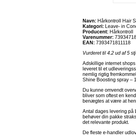
Navn:
Hårkontroll Hair 
Kategori:
Leave- in Cond
Producent:
Hårkontroll
Varenummer:
7393471
EAN:
7393471811118
Vurderet til
4.2
ud af 5 st
Adskillige internet shops 
leveret til et udlevering
nemlig rigtig fremkommel
Shine Boosting spray – 
Du kunne omvendt overveje
bliver som oftest en ken
benægtes at være at hente
Antal dages levering på 
behøver din pakke straks,
det relevante produkt.
De fleste e-handler udlo