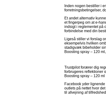
Inden nogen bestiller i e
forretningsbetingelser, d
Et andet alternativ kunne
et fingerpeg om at e-hand
indsigt i reglementet på 
forbindelse med din besti
Ligeså stiller vi forslag
eksempelvis hvilken ombyt
stadigvæk bibeholder sin 
Boosting spray – 120 ml, 
Trustpilot forærer dig re
forbrugeres reflektioner 
Boosting spray – 120 ml 
Facebook yder lignende e
outlets på nettet hvor d
til afvejning af tilfreds