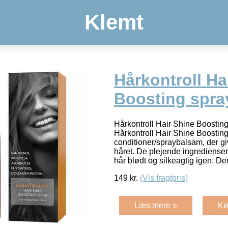
Klemt
Hårkontroll Ha
Boosting spra
Hårkontroll Hair Shine Boostin
Hårkontroll Hair Shine Boosting
conditioner/spraybalsam, der giv
håret. De plejende ingredienser i
hår blødt og silkeagtig igen. D
149
kr.
(Vis fragtpris)
Læs mere »
Kø