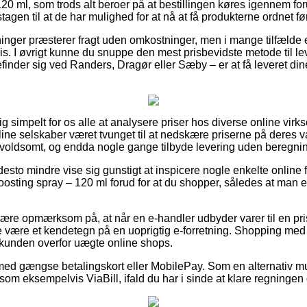
0 ml, som trods alt beroer på at bestillingen køres igennem for
gen til at de har mulighed for at nå at få produkterne ordnet før
tninger præsterer fragt uden omkostninger, men i mange tilfælde 
is. I øvrigt kunne du snuppe den mest prisbevidste metode til leve
finder sig ved Randers, Dragør eller Sæby – er at få leveret dine
tig simpelt for os alle at analysere priser hos diverse online vi
line selskaber været tvunget til at nedskære priserne på deres va
– voldsomt, og endda nogle gange tilbyde levering uden beregni
desto mindre vise sig gunstigt at inspicere nogle enkelte online f
osting spray – 120 ml forud for at du shopper, således at man er
re opmærksom på, at når en e-handler udbyder varer til en pris
de være et kendetegn på en uoprigtig e-forretning. Shopping med 
 kunden overfor uægte online shops.
 med gængse betalingskort eller MobilePay. Som en alternativ 
som eksempelvis ViaBill, ifald du har i sinde at klare regningen