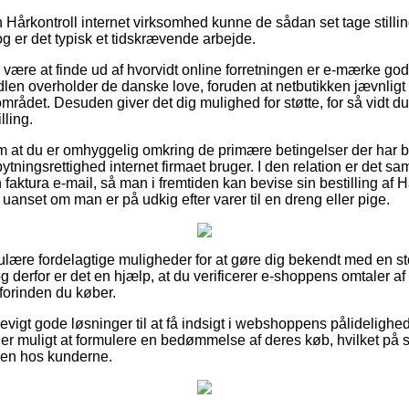
n Hårkontroll internet virksomhed kunne de sådan set tage stilli
og er det typisk et tidskrævende arbejde.
 være at finde ud af hvorvidt online forretningen er e-mærke go
len overholder de danske love, foruden at netbutikken jævnligt t
området. Desuden giver det dig mulighed for støtte, for så vidt du
lling.
 om at du er omhyggelig omkring de primære betingelser der har b
ningsrettighed internet firmaet bruger. I den relation er det samt
faktura e-mail, så man i fremtiden kan bevise sin bestilling af H
uanset om man er på udkig efter varer til en dreng eller pige.
gulære fordelagtige muligheder for at gøre dig bekendt med en st
og derfor er det en hjælp, at du verificerer e-shoppens omtaler a
forinden du køber.
vigt gode løsninger til at få indsigt i webshoppens pålideligh
et er muligt at formulere en bedømmelse af deres køb, hvilket
heden hos kunderne.