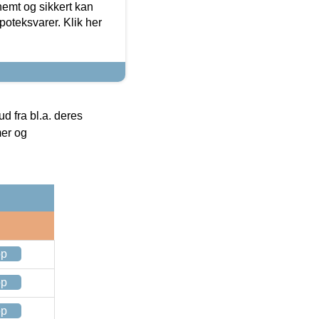
emt og sikkert kan
oteksvarer. Klik her
 fra bl.a. deres
mer og
op
op
op