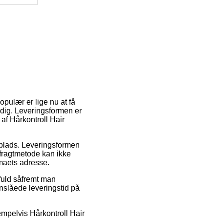
opulær er lige nu at få
r dig. Leveringsformen er
af Hårkontroll Hair
dsplads. Leveringsformen
 fragtmetode kan ikke
rmaets adresse.
fuld såfremt man
anslåede leveringstid på
empelvis Hårkontroll Hair