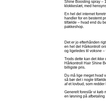
Shine Boosting spray – 12
klokkeslæt, med hensynsta
En hel del internet forre
handler for en bestemt pr
tilfælde – hvad end du be
pakkeshop.
Det er jo efterhånden rig
en hel del Hårkontroll on
og ligeledes til voksne 
Trods dette kan det ikke 
Hårkontroll Hair Shine Bo
billigste pris.
Du må lige meget hvad væ
så bør det i nogle tilfæl
af et lovbud, som redder
Generelt foreslår vi køb
en løsning på afbetaling 